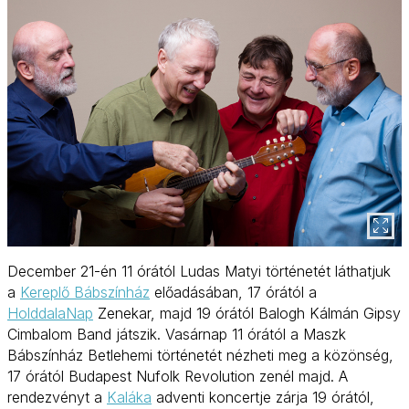
December 21-én 11 órától Ludas Matyi történetét láthatjuk
a
Kereplő Bábszínház
előadásában, 17 órától a
HolddalaNap
Zenekar, majd 19 órától Balogh Kálmán Gipsy
Cimbalom Band játszik. Vasárnap 11 órától a Maszk
Bábszínház Betlehemi történetét nézheti meg a közönség,
17 órától Budapest Nufolk Revolution zenél majd. A
rendezvényt a
Kaláka
adventi koncertje zárja 19 órától,