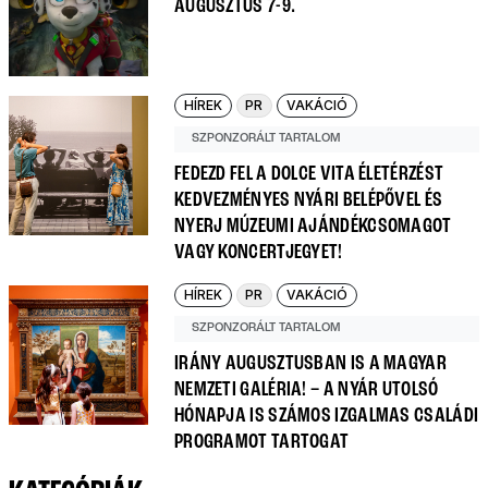
AUGUSZTUS 7-9.
HÍREK
PR
VAKÁCIÓ
SZPONZORÁLT TARTALOM
FEDEZD FEL A DOLCE VITA ÉLETÉRZÉST
KEDVEZMÉNYES NYÁRI BELÉPŐVEL ÉS
NYERJ MÚZEUMI AJÁNDÉKCSOMAGOT
VAGY KONCERTJEGYET!
HÍREK
PR
VAKÁCIÓ
SZPONZORÁLT TARTALOM
IRÁNY AUGUSZTUSBAN IS A MAGYAR
NEMZETI GALÉRIA! – A NYÁR UTOLSÓ
HÓNAPJA IS SZÁMOS IZGALMAS CSALÁDI
PROGRAMOT TARTOGAT