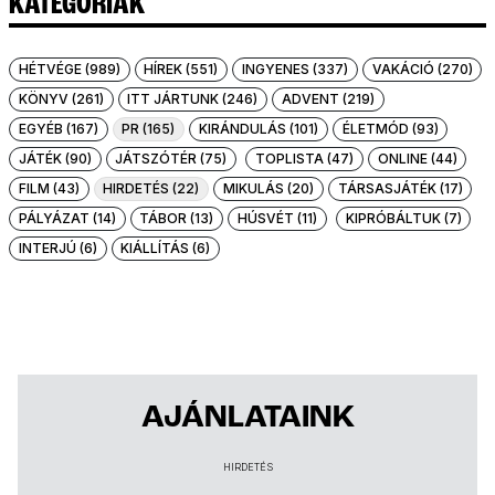
KATEGÓRIÁK
HÉTVÉGE (989)
HÍREK (551)
INGYENES (337)
VAKÁCIÓ (270)
KÖNYV (261)
ITT JÁRTUNK (246)
ADVENT (219)
EGYÉB (167)
PR (165)
KIRÁNDULÁS (101)
ÉLETMÓD (93)
JÁTÉK (90)
JÁTSZÓTÉR (75)
TOPLISTA (47)
ONLINE (44)
FILM (43)
HIRDETÉS (22)
MIKULÁS (20)
TÁRSASJÁTÉK (17)
PÁLYÁZAT (14)
TÁBOR (13)
HÚSVÉT (11)
KIPRÓBÁLTUK (7)
INTERJÚ (6)
KIÁLLÍTÁS (6)
AJÁNLATAINK
HIRDETÉS