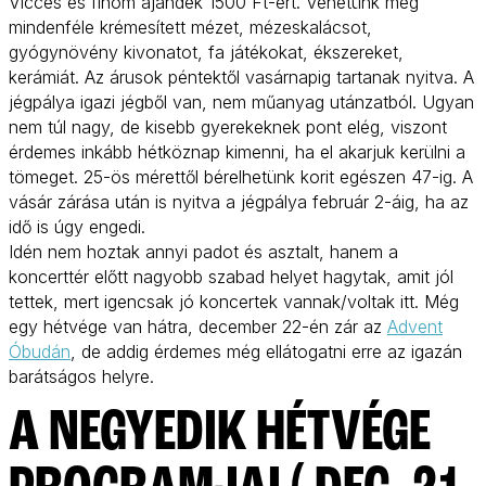
Vicces és finom ajándék 1500 Ft-ért. Vehetünk még
mindenféle krémesített mézet, mézeskalácsot,
gyógynövény kivonatot, fa játékokat, ékszereket,
kerámiát. Az árusok péntektől vasárnapig tartanak nyitva. A
jégpálya igazi jégből van, nem műanyag utánzatból. Ugyan
nem túl nagy, de kisebb gyerekeknek pont elég, viszont
érdemes inkább hétköznap kimenni, ha el akarjuk kerülni a
tömeget. 25-ös mérettől bérelhetünk korit egészen 47-ig. A
vásár zárása után is nyitva a jégpálya február 2-áig, ha az
idő is úgy engedi.
Idén nem hoztak annyi padot és asztalt, hanem a
koncerttér előtt nagyobb szabad helyet hagytak, amit jól
tettek, mert igencsak jó koncertek vannak/voltak itt. Még
egy hétvége van hátra, december 22-én zár az
Advent
Óbudán
, de addig érdemes még ellátogatni erre az igazán
barátságos helyre.
A NEGYEDIK HÉTVÉGE