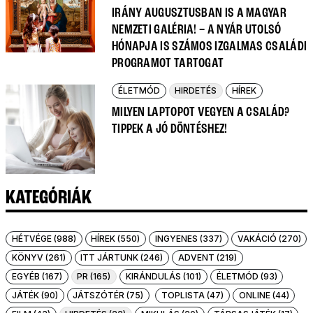
IRÁNY AUGUSZTUSBAN IS A MAGYAR
NEMZETI GALÉRIA! – A NYÁR UTOLSÓ
HÓNAPJA IS SZÁMOS IZGALMAS CSALÁDI
PROGRAMOT TARTOGAT
ÉLETMÓD
HIRDETÉS
HÍREK
MILYEN LAPTOPOT VEGYEN A CSALÁD?
TIPPEK A JÓ DÖNTÉSHEZ!
KATEGÓRIÁK
HÉTVÉGE (988)
HÍREK (550)
INGYENES (337)
VAKÁCIÓ (270)
KÖNYV (261)
ITT JÁRTUNK (246)
ADVENT (219)
EGYÉB (167)
PR (165)
KIRÁNDULÁS (101)
ÉLETMÓD (93)
JÁTÉK (90)
JÁTSZÓTÉR (75)
TOPLISTA (47)
ONLINE (44)