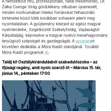
A nemzetközi hírű, professzionális, fiatal mesemondó, Dr.
Zalka Csenge Virág gördülékeny stílusban újramesélt,
minden motívumában hiteles forrásokat felhasználó
történetei közül több korábban sohasem jelent meg
nyomtatásban. A gyűjtemény kiterjed az egész magyar
nyelvterületre, Szigetköztől Székelyföldig, Vajdaságtól
Kárpátaljáig, képviselve a magyar nyelvű mesehagyomány
lenyűgöző szépségét és gazdagságát. A
program
ot
követően dedikálás a Móra Kiadó standjánál. További
Móra Kiadó programok
itt
.
Találj ki! Osztálykirándulásból szabadulószoba – az
ifjúsági regény, amit nyolc szerző írt – Március 15. tér,
június 14., pénteken 17:00