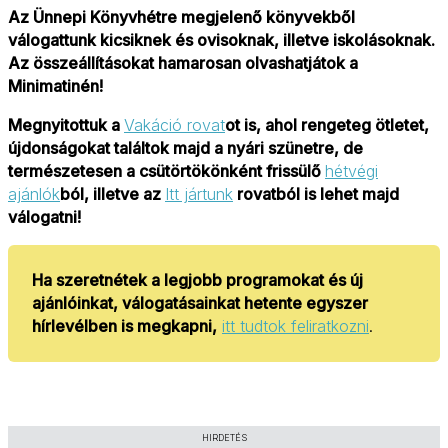
Az Ünnepi Könyvhétre megjelenő könyvekből
válogattunk kicsiknek és ovisoknak, illetve iskolásoknak.
Az összeállításokat hamarosan olvashatjátok a
Minimatinén!
Megnyitottuk a
Vakáció rovat
ot is, ahol rengeteg ötletet,
újdonságokat találtok majd a nyári szünetre, de
természetesen a csütörtökönként frissülő
hétvégi
ajánlók
ból, illetve az
Itt jártunk
rovatból is lehet majd
válogatni!
Ha szeretnétek a legjobb programokat és új
ajánlóinkat, válogatásainkat hetente egyszer
hírlevélben is megkapni,
itt tudtok feliratkozni
.
HIRDETÉS