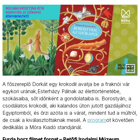
A főszereplő Dorkát egy krokodil avatja be a fraknói vár
egykori urának,Esterházy Pálnak az élettörténetébe,
szokásaiba, sőt időnként a gondolataiba is. Borostyán, a
csodálatos krokodil, aki kalandos úton jutott gazdájához
Egyiptomból, és őrzi azóta is a várat, mindent tud a múltról,
de csak a kiválasztottaknak mesél. A
program
ot követően
dedikálás a Móra Kiadó standjánál.
Furda borz filmet forgat – Petőfi Irodalmi Múzeum,