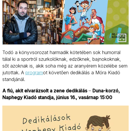
Todó a könyvsorozat harmadik kötetében sok humorral
tálal ki a sportról szurkolóknak, edzőknek, bajnokoknak,
sőt azoknak is, akik soha még az aranyérem közelébe sem
jutottak. A
program
ot követően dedikálás a Móra Kiadó
standjánál.
A fiú, akit elvarázsolt a zene dedikálás
–
Duna-korzó,
Naphegy Kiadó standja, június 16., vasárnap 15:00