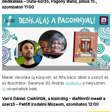
dedikálása – Duna-korzó, Pagony stand, június 15.,
szombaton 11:00
Marék Veronika új könyvét, az Alfa bácsi titkát a szerző és
az illusztrátor: Baranyai (b) András
dedikálja
a helyszínen.
Itt
olvashattok bele.
Varró Dániel: Csütörtök, a kisördög – diafilmről mesél a
szerző – Petőfi Irodalmi Múzeum, szombaton 12:00