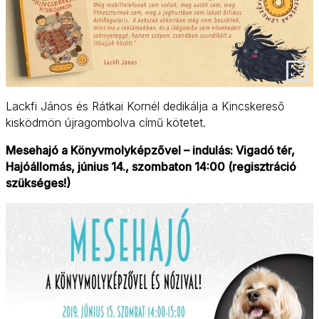
Lackfi János és Rátkai Kornél dedikálja a Kincskereső
kisködmön újragombolva című kötetet.
Mesehajó a Könyvmolyképzővel – indulás: Vigadó tér,
Hajóállomás, június 14., szombaton 14:00 (regisztráció
szükséges!)