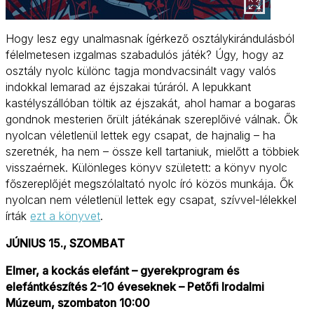
Hogy lesz egy unalmasnak ígérkező osztálykirándulásból
félelmetesen izgalmas szabadulós játék? Úgy, hogy az
osztály nyolc különc tagja mondvacsinált vagy valós
indokkal lemarad az éjszakai túráról. A lepukkant
kastélyszállóban töltik az éjszakát, ahol hamar a bogaras
gondnok mesterien őrült játékának szereplőivé válnak. Ők
nyolcan véletlenül lettek egy csapat, de hajnalig – ha
szeretnék, ha nem – össze kell tartaniuk, mielőtt a többiek
visszaérnek. Különleges könyv született: a könyv nyolc
főszereplőjét megszólaltató nyolc író közös munkája. Ők
nyolcan nem véletlenül lettek egy csapat, szívvel-lélekkel
írták
ezt a könyvet
.
JÚNIUS 15., SZOMBAT
Elmer, a kockás elefánt – gyerekprogram és
elefántkészítés 2-10 éveseknek – Petőfi Irodalmi
Múzeum, szombaton 10:00