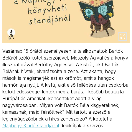
Vasárnap 15 órától személyesen is találkozhattok Bartók
Béláról szóló kötet szerzőjével, Mészöly Ágival és a könyv
illusztrátorával Bertóthy Ágnessel. A kisfiút, akit Bartók
Bélának hívtak, elvarázsolta a zene. Azt akarta, hogy
mások is megismerjék azt az örömöt, amit a hangok
harmóniája nyújt. A kisfú, akit első fellépése után csokorba
kötött édességgel leptek meg a barátai, később beutazta
Európát és Amerikát, koncerteket adott a világ
nagyvárosaiban. Milyen volt Bartók Béla kisgyereknek,
kamasznak, majd felnőttnek? Mit tartott a szerző a
leglenyűgözőbbnek a híres zeneszerző? A kötetet a
Naphegy Kiadó standjánál
dedikálják a szerzők.