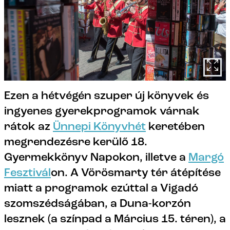
Ezen a hétvégén szuper új könyvek és
ingyenes gyerekprogramok várnak
rátok az
Ünnepi Könyvhét
keretében
megrendezésre kerülő 18.
Gyermekkönyv Napokon, illetve a
Margó
Fesztivál
on. A Vörösmarty tér átépítése
miatt a programok ezúttal a Vigadó
szomszédságában, a Duna-korzón
lesznek (a színpad a Március 15. téren), a