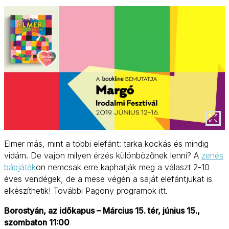
Elmer más, mint a többi elefánt: tarka kockás és mindig
vidám. De vajon milyen érzés különbözőnek lenni? A
zenés
bábjáték
on nemcsak erre kaphatják meg a választ 2-10
éves vendégek, de a mese végén a saját elefántjukat is
elkészíthetik! További Pagony programok it
t
.
Borostyán, az időkapus – Március 15. tér, június 15.,
szombaton 11:00