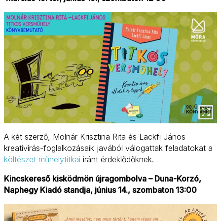
A két szerző, Molnár Krisztina Rita és Lackfi János
kreatívírás-foglalkozásaik javából válogattak feladatokat a
költészet műhelytitkai
iránt érdeklődőknek.
Kincskereső kisködmön újragombolva – Duna-Korzó,
Naphegy Kiadó standja, június 14., szombaton 13:00