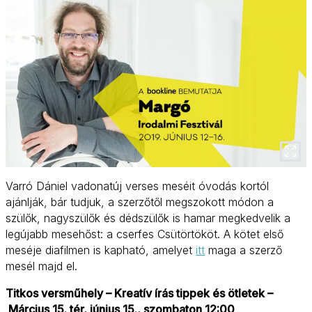
Varró Dániel vadonatúj verses meséit óvodás kortól
ajánlják, bár tudjuk, a szerzőtől megszokott módon a
szülők, nagyszülők és dédszülők is hamar megkedvelik a
legújabb mesehőst: a cserfes Csütörtököt. A kötet első
meséje diafilmen is kapható, amelyet
itt
maga a szerző
mesél majd el.
Titkos versműhely – Kreatív írás tippek és ötletek –
Március 15. tér, június 15., szombaton 12:00