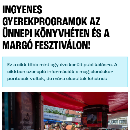
INGYENES
GYEREKPROGRAMOK AZ
ÜNNEPI KÖNYVHÉTEN ÉS A
MARGÓ FESZTIVÁLON!
Ez a cikk több mint egy éve került publikálásra. A
cikkben szereplő információk a megjelenéskor
pontosak voltak, de mára elavultak lehetnek.