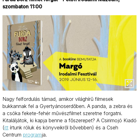
szombaton 11:00
Nagy felfordulás támad, amikor világhírű filmesek
bukkannak fel a Gyertyánoserdőben. A panda, a zebra és
a csóka fekete-fehér művészfilmet szeretne forgatni.
Kitaláljátok, ki kapja benne a főszerepet? A Csirimojó Kiadó
(
itt
írtunk róluk és könyveikről bővebben) és a Cseh
Centrum
program
ja.