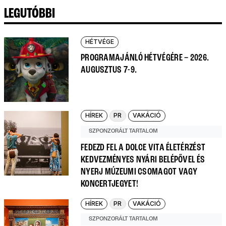
LEGUTÓBBI
HÉTVÉGE
PROGRAMAJÁNLÓ HÉTVÉGÉRE – 2026.
AUGUSZTUS 7-9.
HÍREK
PR
VAKÁCIÓ
SZPONZORÁLT TARTALOM
FEDEZD FEL A DOLCE VITA ÉLETÉRZÉST
KEDVEZMÉNYES NYÁRI BELÉPŐVEL ÉS
NYERJ MÚZEUMI CSOMAGOT VAGY
KONCERTJEGYET!
HÍREK
PR
VAKÁCIÓ
SZPONZORÁLT TARTALOM