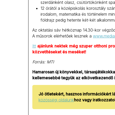
szerdánként olasz, csütörtökönként spa
12 órától a középiskolás korosztály sz
irodalom, matematika és történelem minde
földrajz pedig hetente két-két alkalomma
Az oktatási sáv hétköznap 14.30-kor végződ
A műsorok elérhetőek lesznek a
www.mediakl
Itt
ajánlunk
nektek
még
szuper
otthoni
pro
közvetítéseket és meséket!
Forrás: MTI
Hamarosan új könyvekkel, társasjátékokkal
kellemesebbé tegyük az elkövetkezendő 
Jó ötletekért, hasznos információkért l
közösségi oldalunk
hoz vagy iratkozzatok