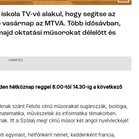
skola TV-vé alakul, hogy segítse az
 be vasárnap az MTVA. Több idősávban,
ajd oktatási műsorokat délelőtt és
HIRDETÉS
en hétköznap reggel 8.00-tól 14.30-ig a következő
koknak szánt Felsős című műsoraikat sugározzák, biológia,
 matematika, művészetek és informatika témakörben.
nak. Itt a Szólalj meg! című műsor két angol nyelvleckéjét
veti egymást, hétfőnként német, keddenként francia,