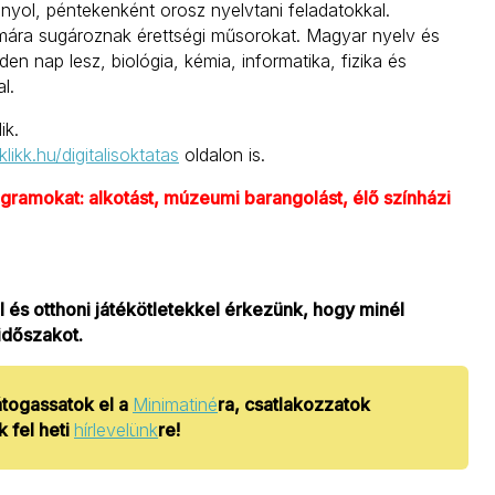
nyol, péntekenként orosz nyelvtani feladatokkal.
ámára sugároznak érettségi műsorokat. Magyar nyelv és
n nap lesz, biológia, kémia, informatika, fizika és
l.
ik.
ikk.hu/digitalisoktatas
oldalon is.
gramokat: alkotást, múzeumi barangolást, élő színházi
 és otthoni játékötletekkel érkezünk, hogy minél
időszakot.
átogassatok el a
Minimatiné
ra, csatlakozzatok
 fel heti
hírlevelünk
re!