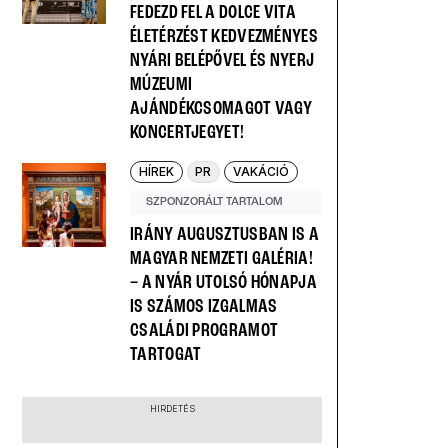
FEDEZD FEL A DOLCE VITA
ÉLETÉRZÉST KEDVEZMÉNYES
NYÁRI BELÉPŐVEL ÉS NYERJ
MÚZEUMI
AJÁNDÉKCSOMAGOT VAGY
KONCERTJEGYET!
HÍREK
PR
VAKÁCIÓ
SZPONZORÁLT TARTALOM
IRÁNY AUGUSZTUSBAN IS A
MAGYAR NEMZETI GALÉRIA!
– A NYÁR UTOLSÓ HÓNAPJA
IS SZÁMOS IZGALMAS
CSALÁDI PROGRAMOT
TARTOGAT
HIRDETÉS