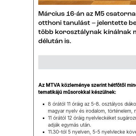
Március 16-án az M5 csatorna i
otthoni tanulást – jelentette
több korosztálynak kínálnak m
délután is.
Az MTVA közleménye szerint hétfőtől mind
tematikájú műsorokkal készülnek:
8 órától 11 óráig az 5-8. osztályos diá
magyar nyelv és irodalom, történelem,
11 órától 12 óráig nyelvleckéket sugároz
adják egymás után.
11.30-tól 5 nyelven, 5-5 nyelvlecke kö