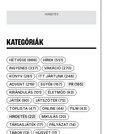
HIRDETÉS
KATEGÓRIÁK
HÉTVÉGE (989)
HÍREK (551)
INGYENES (337)
VAKÁCIÓ (270)
KÖNYV (261)
ITT JÁRTUNK (246)
ADVENT (219)
EGYÉB (167)
PR (165)
KIRÁNDULÁS (101)
ÉLETMÓD (93)
JÁTÉK (90)
JÁTSZÓTÉR (75)
TOPLISTA (47)
ONLINE (44)
FILM (43)
HIRDETÉS (22)
MIKULÁS (20)
TÁRSASJÁTÉK (17)
PÁLYÁZAT (14)
TÁBOR (13)
HÚSVÉT (11)