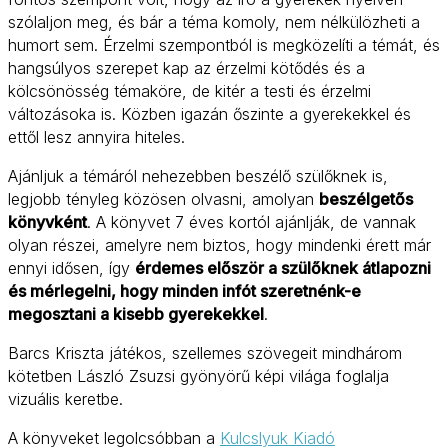
szólaljon meg, és bár a téma komoly, nem nélkülözheti a
humort sem. Érzelmi szempontból is megközelíti a témát, és
hangsúlyos szerepet kap az érzelmi kötődés és a
kölcsönösség témaköre, de kitér a testi és érzelmi
változásoka is. Közben igazán őszinte a gyerekekkel és
ettől lesz annyira hiteles.
Ajánljuk a témáról nehezebben beszélő szülőknek is,
legjobb tényleg közösen olvasni, amolyan
beszélgetős
könyvként
. A könyvet 7 éves kortól ajánlják, de vannak
olyan részei, amelyre nem biztos, hogy mindenki érett már
ennyi idősen, így
érdemes először a szülőknek átlapozni
és mérlegelni, hogy minden infót szeretnénk-e
megosztani a kisebb gyerekekkel
.
Barcs Kriszta játékos, szellemes szövegeit mindhárom
kötetben László Zsuzsi gyönyörű képi világa foglalja
vizuális keretbe.
A könyveket legolcsóbban a
Kulcslyuk Kiadó