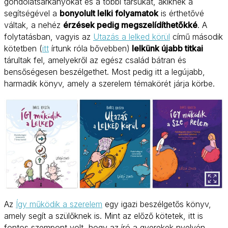
gondolatsárkányokat és a többi társukat, akiknek a
segítségével a
bonyolult lelki folyamatok
is érthetővé
váltak, a nehéz
érzések pedig megszelídíthetőkké
. A
folytatásban, vagyis az
Utazás a lelked körül
című második
kötetben (
itt
írtunk róla bővebben)
lelkünk újabb titkai
tárultak fel, amelyekről az egész család bátran és
bensőségesen beszélgethet. Most pedig itt a legújabb,
harmadik könyv, amely a szerelem témakörét járja körbe.
Az
Így működik a szerelem
egy igazi beszélgetős könyv,
amely segít a szülőknek is. Mint az előző kötetek, itt is
fontos szempont volt, hogy az író a gyerekek nyelvén