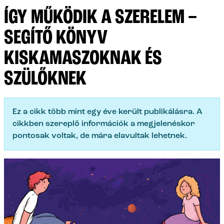
ÍGY MŰKÖDIK A SZERELEM –
SEGÍTŐ KÖNYV
KISKAMASZOKNAK ÉS
SZÜLŐKNEK
Ez a cikk több mint egy éve került publikálásra. A
cikkben szereplő információk a megjelenéskor
pontosak voltak, de mára elavultak lehetnek.