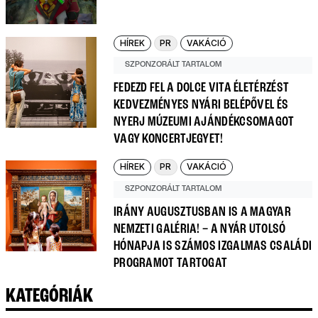
HÍREK
PR
VAKÁCIÓ
SZPONZORÁLT TARTALOM
FEDEZD FEL A DOLCE VITA ÉLETÉRZÉST
KEDVEZMÉNYES NYÁRI BELÉPŐVEL ÉS
NYERJ MÚZEUMI AJÁNDÉKCSOMAGOT
VAGY KONCERTJEGYET!
HÍREK
PR
VAKÁCIÓ
SZPONZORÁLT TARTALOM
IRÁNY AUGUSZTUSBAN IS A MAGYAR
NEMZETI GALÉRIA! – A NYÁR UTOLSÓ
HÓNAPJA IS SZÁMOS IZGALMAS CSALÁDI
PROGRAMOT TARTOGAT
KATEGÓRIÁK