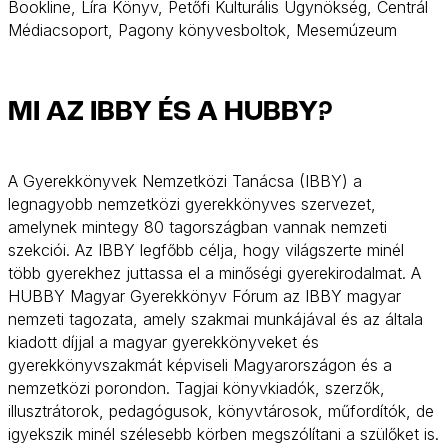
Bookline, Líra Könyv, Petőfi Kulturális Ügynökség, Centrál
Médiacsoport, Pagony könyvesboltok, Mesemúzeum
MI AZ IBBY ÉS A HUBBY?
A Gyerekkönyvek Nemzetközi Tanácsa (IBBY) a
legnagyobb nemzetközi gyerekkönyves szervezet,
amelynek mintegy 80 tagországban vannak nemzeti
szekciói. Az IBBY legfőbb célja, hogy világszerte minél
több gyerekhez juttassa el a minőségi gyerekirodalmat. A
HUBBY Magyar Gyerekkönyv Fórum az IBBY magyar
nemzeti tagozata, amely szakmai munkájával és az általa
kiadott díjjal a magyar gyerekkönyveket és
gyerekkönyvszakmát képviseli Magyarországon és a
nemzetközi porondon. Tagjai könyvkiadók, szerzők,
illusztrátorok, pedagógusok, könyvtárosok, műfordítók, de
igyekszik minél szélesebb körben megszólítani a szülőket is.