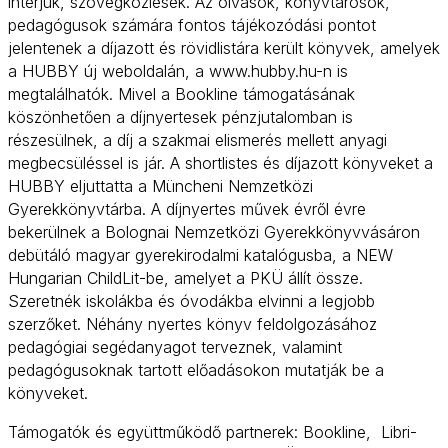
interjúk, szövegközlések. Az olvasók, könyvtárosok,
pedagógusok számára fontos tájékozódási pontot
jelentenek a díjazott és rövidlistára került könyvek, amelyek
a HUBBY új weboldalán, a www.hubby.hu-n is
megtalálhatók. Mivel a Bookline támogatásának
köszönhetően a díjnyertesek pénzjutalomban is
részesülnek, a díj a szakmai elismerés mellett anyagi
megbecsüléssel is jár. A shortlistes és díjazott könyveket a
HUBBY eljuttatta a Müncheni Nemzetközi
Gyerekkönyvtárba. A díjnyertes művek évről évre
bekerülnek a Bolognai Nemzetközi Gyerekkönyvvásáron
debütáló magyar gyerekirodalmi katalógusba, a NEW
Hungarian ChildLit-be, amelyet a PKÜ állít össze.
Szeretnék iskolákba és óvodákba elvinni a legjobb
szerzőket. Néhány nyertes könyv feldolgozásához
pedagógiai segédanyagot terveznek, valamint
pedagógusoknak tartott előadásokon mutatják be a
könyveket.
Támogatók és együttműködő partnerek: Bookline, Libri-