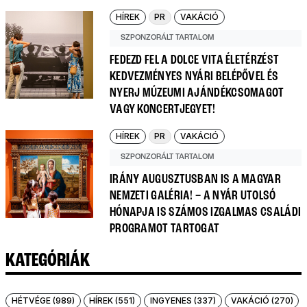
HÍREK
PR
VAKÁCIÓ
SZPONZORÁLT TARTALOM
FEDEZD FEL A DOLCE VITA ÉLETÉRZÉST
KEDVEZMÉNYES NYÁRI BELÉPŐVEL ÉS
NYERJ MÚZEUMI AJÁNDÉKCSOMAGOT
VAGY KONCERTJEGYET!
HÍREK
PR
VAKÁCIÓ
SZPONZORÁLT TARTALOM
IRÁNY AUGUSZTUSBAN IS A MAGYAR
NEMZETI GALÉRIA! – A NYÁR UTOLSÓ
HÓNAPJA IS SZÁMOS IZGALMAS CSALÁDI
PROGRAMOT TARTOGAT
KATEGÓRIÁK
HÉTVÉGE (989)
HÍREK (551)
INGYENES (337)
VAKÁCIÓ (270)