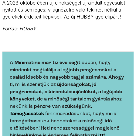
A 2023 októberében új elnökséggel újraindult egyesület
nyitott és semleges: világnézetre való tekintet nélkül a
gyerekek érdekeit képviseli. Az új HUBBY gyerekpárti!
Forrás: HUBBY
A
Minimatiné már tíz éve segít
abban, hogy
mindenki megtalálja a legjobb programokat a
család kisebb és nagyobb tagjai számára. Ahogy
ti, mi is szeretjük az
újdonságokat, jó
programokat, a kirándulásajánlókat, a legújabb
könyveket
, de a minőségi tartalom gyártásához
nekünk is pénzre van szükségünk.
Támogassátok
fennmaradásunkat, hogy mi is
támogathassunk benneteket a minőségi idő
eltöltésében! Heti rendszerességgel megjelenő
hírlevelünkre is érdemes feliratkozn
i
itt
!