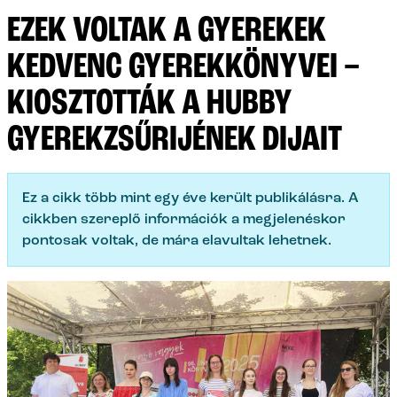
EZEK VOLTAK A GYEREKEK
KEDVENC GYEREKKÖNYVEI –
KIOSZTOTTÁK A HUBBY
GYEREKZSŰRIJÉNEK DIJAIT
Ez a cikk több mint egy éve került publikálásra. A
cikkben szereplő információk a megjelenéskor
pontosak voltak, de mára elavultak lehetnek.