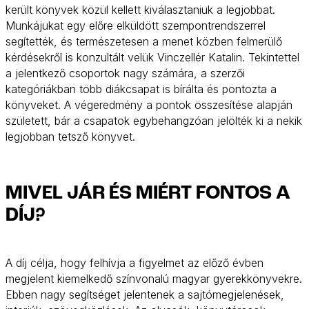
került könyvek közül kellett kiválasztaniuk a legjobbat.
Munkájukat egy előre elküldött szempontrendszerrel
segítették, és természetesen a menet közben felmerülő
kérdésekről is konzultált velük Vinczellér Katalin. Tekintettel
a jelentkező csoportok nagy számára, a szerzői
kategóriákban több diákcsapat is bírálta és pontozta a
könyveket. A végeredmény a pontok összesítése alapján
született, bár a csapatok egybehangzóan jelölték ki a nekik
legjobban tetsző könyvet.
MIVEL JÁR ÉS MIÉRT FONTOS A
DÍJ?
A díj célja, hogy felhívja a figyelmet az előző évben
megjelent kiemelkedő színvonalú magyar gyerekkönyvekre.
Ebben nagy segítséget jelentenek a sajtómegjelenések,