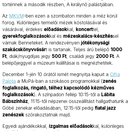
történnek a második részben, A királynő palástjában.
Az
MKVM
-ben ezen a szombaton minden a méz körül
forog. Különleges termelői mézek kóstolásával és
vásárával, érdekes
előadások
kal,
koncert
tel,
gyerekfoglalkozások
kal és
mézeskalács-készítés
sel
várnak Benneteket. A rendezvényen
jótékonysági
szakácskönyvvásár
t is tartanak. Teljes árú belépő
1000
Ft
, diák/nyugdíjas jegy
500 Ft
, családi jegy
2000 Ft
. A
belépőjeggyel a múzeum kiállításai is megnézhetitek.
December 1-jén 10 órától ismét megnyitja kapuit a
Cifra
Palota
a MüPá-ban a szokásos programokkal (
zenés
foglalkozás, ringató, télhez kapcsolódó kézműves
foglalkozások
). A színpadon fellép 10:15-től a
Lábita
Bábszínház
, 11:15-től népzenei összeállítást hallgathatunk a
Góbé zenekar előadásában, 12:15-től pedig
fiatal jazz
zenészek
szórakoztatnak majd.
Egyedi ajándékokkal,
izgalmas előadások
kal, különleges