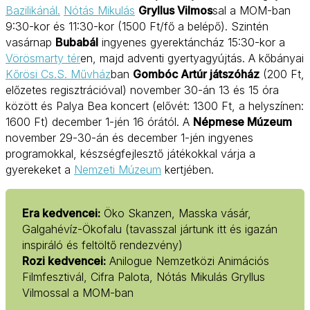
Bazilikánál.
Nótás Mikulás
Gryllus Vilmos
sal a MOM-ban
9:30-kor és 11:30-kor (1500 Ft/fő a belépő). Szintén
vasárnap
Bubabál
ingyenes gyerektáncház 15:30-kor a
Vörösmarty tér
en, majd adventi gyertyagyújtás. A kőbányai
Kőrösi Cs.S. Művház
ban
Gombóc Artúr játszóház
(200 Ft,
előzetes regisztrációval) november 30-án 13 és 15 óra
között és Palya Bea koncert (elővét: 1300 Ft, a helyszínen:
1600 Ft) december 1-jén 16 órától. A
Népmese Múzeum
november 29-30-án és december 1-jén ingyenes
programokkal, készségfejlesztő játékokkal várja a
gyerekeket a
Nemzeti Múzeum
kertjében.
Era kedvencei:
Öko Skanzen, Masska vásár,
Galgahévíz-Ökofalu (tavasszal jártunk itt és igazán
inspiráló és feltöltő rendezvény)
Rozi kedvencei:
Anilogue Nemzetközi Animációs
Filmfesztivál, Cifra Palota, Nótás Mikulás Gryllus
Vilmossal a MOM-ban