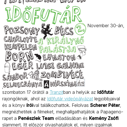
November 30-án,
szombaton 17 órától a
Tranzit
ban a helyük az
Időfutár
rajongóknak, ahol az
Időfutár videópályázat
legjobbjaival
és a könyv
írói
val találkozhattok. Felolvas
Scherer Péter
,
megnézhetitek a filmeket, meghallgathatjátok a Papageno-
rapet a
Penészlek Team
előadásában és
Kemény Zsófi
slammert. Itt először olvashatjátok el, milyen izgalmak