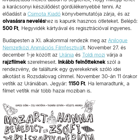
a karácsonyi készülődést gördülékenyebbé tenni. Az
előadást a
Csimota Kiadó
könyvbemutatója zárja, és az
olvasásra nevelés
hez is kapunk hasznos ötleteket. Belépő:
500 Ft
, Hegyvidék kártyával és regisztrációval ingyenes.
Budapesten a XI. alkalommal rendezik meg az
Anilogue
Nemzetközi Animációs Filmfesztivál
t. November 27. és
december 1-je között az
Uránia
és
Toldi mozi
várja a
rajzfilmek
szerelmeseit.
Inkább felnőtteknek
szól a
rendezvény, de találtunk egy gyerekeknek szóló idei
alkotást is Rozsdalovag címmel. November 30-án 11 órakor
vetítik az Urániában. Jegyár:
1150 Ft
. Ha lemaradtunk, a
filmet vetítik már több hazai moziban is.