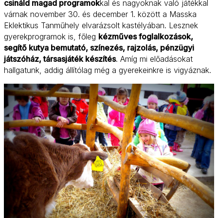
csináld magad programok
kal és nagyoknak való játékkal
várnak november 30. és december 1. között a Masska
Eklektikus Tanműhely elvarázsolt kastélyában. Lesznek
gyerekprogramok is, főleg
kézműves foglalkozások,
segítő kutya bemutató, színezés, rajzolás, pénzügyi
játszóház, társasjáték készítés
. Amíg mi előadásokat
hallgatunk, addig állítólag még a gyerekeinkre is vigyáznak.