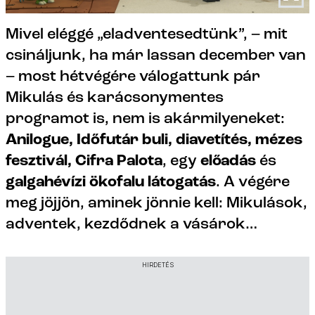
Mivel eléggé „eladventesedtünk”, – mit
csináljunk, ha már lassan december van
– most hétvégére válogattunk pár
Mikulás és karácsonymentes
programot is, nem is akármilyeneket:
Anilogue, Időfutár buli, diavetítés, mézes
fesztivál,
Cifra Palota
, egy
előadás
és
galgahévízi ökofalu látogatás
. A végére
meg jöjjön, aminek jönnie kell: Mikulások,
adventek, kezdődnek a vásárok…
HIRDETÉS