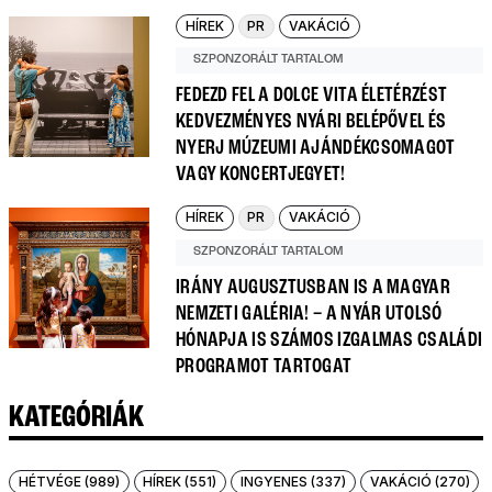
HÍREK
PR
VAKÁCIÓ
SZPONZORÁLT TARTALOM
FEDEZD FEL A DOLCE VITA ÉLETÉRZÉST
KEDVEZMÉNYES NYÁRI BELÉPŐVEL ÉS
NYERJ MÚZEUMI AJÁNDÉKCSOMAGOT
VAGY KONCERTJEGYET!
HÍREK
PR
VAKÁCIÓ
SZPONZORÁLT TARTALOM
IRÁNY AUGUSZTUSBAN IS A MAGYAR
NEMZETI GALÉRIA! – A NYÁR UTOLSÓ
HÓNAPJA IS SZÁMOS IZGALMAS CSALÁDI
PROGRAMOT TARTOGAT
KATEGÓRIÁK
HÉTVÉGE (989)
HÍREK (551)
INGYENES (337)
VAKÁCIÓ (270)