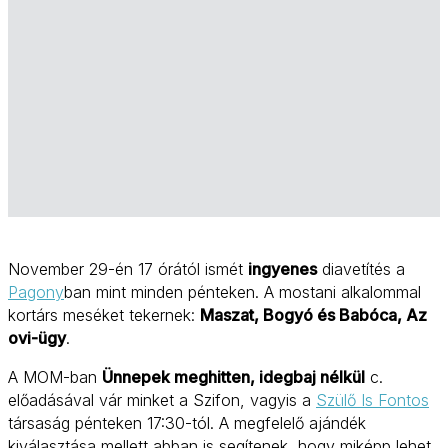
November 29-én 17 órától ismét
ingyenes
diavetítés a
Pagony
ban mint minden pénteken. A mostani alkalommal
kortárs meséket tekernek:
Maszat, Bogyó és Babóca, Az
ovi-ügy
.
A MOM-ban
Ünnepek meghitten, idegbaj nélkül
c.
előadásával vár minket a Szifon, vagyis a
Szülő Is Fontos
társaság pénteken 17:30-tól. A megfelelő ajándék
kiválasztása mellett abban is segítenek, hogy miképp lehet