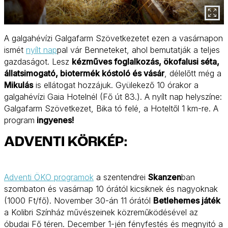
A galgahévízi Galgafarm Szövetkezetet ezen a vasárnapon
ismét
nyílt nap
pal vár Benneteket, ahol bemutatják a teljes
gazdaságot. Lesz
kézműves foglalkozás, ökofalusi séta,
állatsimogató, biotermék kóstoló és vásár
, délelőtt még a
Mikulás
is ellátogat hozzájuk. Gyülekező 10 órakor a
galgahévízi Gaia Hotelnél (Fő út 83.). A nyílt nap helyszíne:
Galgafarm Szövetkezet, Bika tó felé, a Hoteltől 1 km-re. A
program
ingyenes!
ADVENTI KÖRKÉP:
Adventi ÖKO programok
a szentendrei
Skanzen
ban
szombaton és vasárnap 10 órától kicsiknek és nagyoknak
(1000 Ft/fő). November 30-án 11 órától
Betlehemes játék
a Kolibri Színház művészeinek közreműködésével az
óbudai Fő téren. December 1-jén fényfestés és megnyitó a