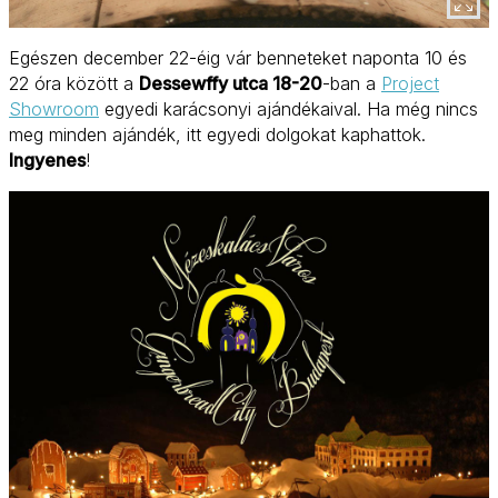
Egészen december 22-éig vár benneteket naponta 10 és
22 óra között a
Dessewffy utca 18-20
-ban a
Project
Showroom
egyedi karácsonyi ajándékaival. Ha még nincs
meg minden ajándék, itt egyedi dolgokat kaphattok.
Ingyenes
!