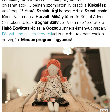
olvashatjátok. Újpesten szombaton 15 órától a
Kiskalász
,
vasárnap 15 órától
Szalóki Ági
koncertezik a
Szent István
tér
en. Vasárnap a
Horváth Mihály tér
en 16:30-tól Adventi
Csintekerintő lesz
Bognár Szilvi
vel. Vasárnap 15 órától a
Hahó Együttes
lép fel a
Gozsdu
ünnepi élményudvarban.
Fényvillamossal és fénytroli
val is utazhattok nem csak a
hétvégén.
Minden program ingyenes!