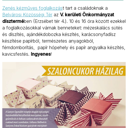
Zenés kézműves foglalkozás
t tart a családoknak a
Belvárosi Közösségi Tér
az
V. kerületi Önkormányzat
dísztermé
ben (Erzsébet tér 4.).
10 és 16 óra között ezekkel
a foglalkozásokkal várnak benneteket: mézeskalács sütés
és díszítés, ajándékdobozka készítés, karácsonyfadísz
készítése papírból, természetes anyagokból,
fémdomborítás, papír hópehely és papír angyalka készítés,
kavicsfestés.
Ingyenes
!