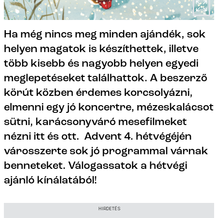
Ha még nincs meg minden ajándék, sok
helyen magatok is készíthettek, illetve
több kisebb és nagyobb helyen egyedi
meglepetéseket találhattok. A beszerző
körút közben érdemes korcsolyázni,
elmenni egy jó koncertre, mézeskalácsot
sütni, karácsonyváró mesefilmeket
nézni itt és ott. Advent 4. hétvégéjén
városszerte sok jó programmal várnak
benneteket. Válogassatok a hétvégi
ajánló kínálatából!
HIRDETÉS