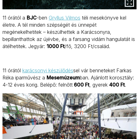
11 órától a
BJC
-ben
Gryllus Vilmos
téli mesekönyve kel
életre. A tél minden szépségét és ünnepét
megénekelhetitek – készülhettek a Karácsonyra,
bepillanthattok az újévbe, és a farsang vidám hangulatát is
átélhetitek. Jegyár:
1000 Ft
/fő, 3200 Ft/család.
11 órától
karácsonyi készülődés
sel vár benneteket Farkas
Réka iparművész a
Mesemúzeum
ban. Ajánlott korosztály:
4-12 éves korig. Belépő: felnőtt
600 Ft
, gyerek
400 Ft
.