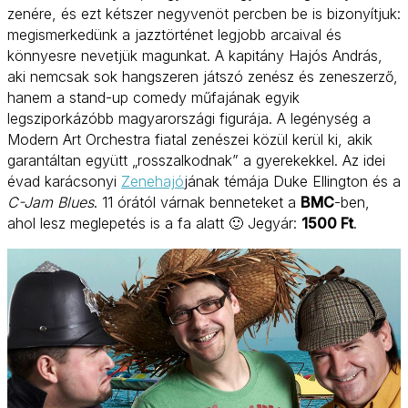
zenére, és ezt kétszer negyvenöt percben be is bizonyítjuk:
megismerkedünk a jazztörténet legjobb arcaival és
könnyesre nevetjük magunkat. A kapitány Hajós András,
aki nemcsak sok hangszeren játszó zenész és zeneszerző,
hanem a stand-up comedy műfajának egyik
legsziporkázóbb magyarországi figurája. A legénység a
Modern Art Orchestra fiatal zenészei közül kerül ki, akik
garantáltan együtt „rosszalkodnak” a gyerekekkel. Az idei
évad karácsonyi
Zenehajó
jának témája Duke Ellington és a
C-Jam Blues
. 11 órától várnak benneteket a
BMC
-ben,
ahol lesz meglepetés is a fa alatt 🙂 Jegyár:
1500 Ft
.