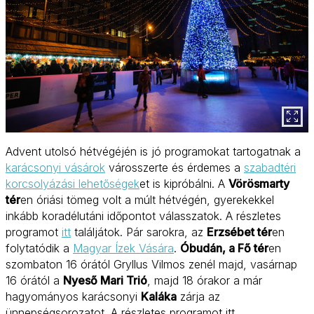
Advent utolsó hétvégéjén is jó programokat tartogatnak a
karácsonyi vásárok
városszerte és érdemes a
szabadtéri
korcsolyázási lehetőségek
et is kipróbálni. A
Vörösmarty
tér
en óriási tömeg volt a múlt hétvégén, gyerekekkel
inkább koradélutáni időpontot válasszatok. A részletes
programot
itt
találjátok. Pár sarokra, az
Erzsébet tér
en
folytatódik a
Magyar Ízek Vására
.
Óbudán, a Fő tér
en
szombaton 16 órától Gryllus Vilmos zenél majd, vasárnap
16 órától a
Nyeső Mari Trió
, majd 18 órakor a már
hagyományos karácsonyi
Kaláka
zárja az
ünnepségsorozatot. A részletes programot itt