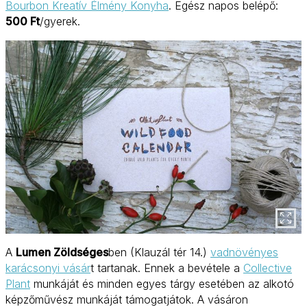
Bourbon Kreatív Élmény Konyha
. Egész napos belépő:
500 Ft
/gyerek.
A
Lumen Zöldséges
ben (Klauzál tér 14.)
vadnövényes
karácsonyi vásár
t tartanak. Ennek a bevétele a
Collective
Plant
munkáját és minden egyes tárgy esetében az alkotó
képzőművész munkáját támogatjátok. A vásáron