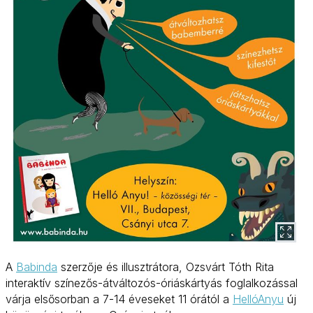
A
Babinda
szerzője és illusztrátora, Ozsvárt Tóth Rita
interaktív színezős-átváltozós-óriáskártyás foglalkozással
várja elsősorban a 7-14 éveseket 11 órától a
HellóAnyu
új