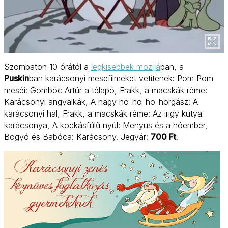
Szombaton 10 órától a
legkisebbek mozijá
ban, a
Puskin
ban karácsonyi mesefilmeket vetítenek: Pom Pom
meséi: Gombóc Artúr a télapó, Frakk, a macskák réme:
Karácsonyi angyalkák, A nagy ho-ho-ho-horgász: A
karácsonyi hal, Frakk, a macskák réme: Az irigy kutya
karácsonya, A kockásfülű nyúl: Menyus és a hóember,
Bogyó és Babóca: Karácsony. Jegyár:
700 Ft
.