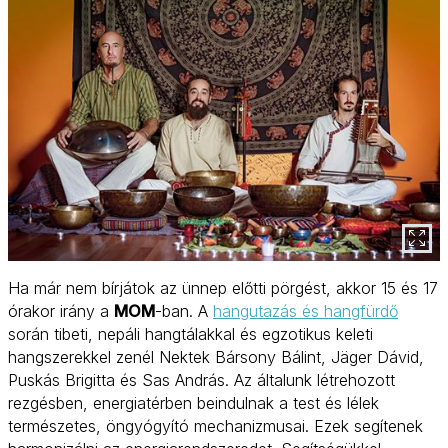
Ha már nem bírjátok az ünnep előtti pörgést, akkor 15 és 17
órakor irány a
MOM
-ban. A
hangutazás és hangfürdő
során tibeti, nepáli hangtálakkal és egzotikus keleti
hangszerekkel zenél Nektek Bársony Bálint, Jäger Dávid,
Puskás Brigitta és Sas András. Az általunk létrehozott
rezgésben, energiatérben beindulnak a test és lélek
természetes, öngyógyító mechanizmusai. Ezek segítenek