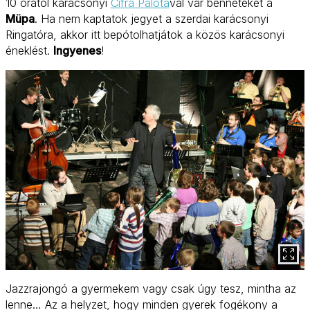
10 órától karácsonyi
Cifra Palotá
val vár benneteket a
Müpa
. Ha nem kaptatok jegyet a szerdai karácsonyi
Ringatóra, akkor itt bepótolhatjátok a közös karácsonyi
éneklést.
Ingyenes
!
Jazzrajongó a gyermekem vagy csak úgy tesz, mintha az
lenne… Az a helyzet, hogy minden gyerek fogékony a