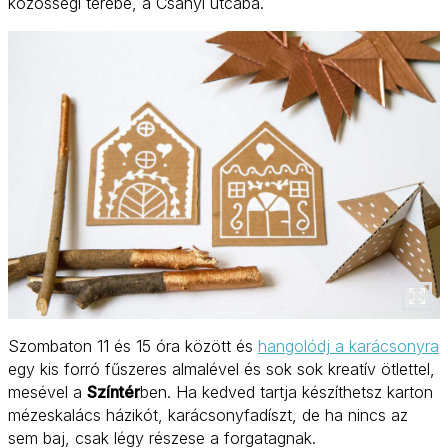
közösségi terébe, a Csányi utcába.
Szombaton 11 és 15 óra között és
hangolódj a karácsonyra
egy kis forró fűszeres almalével és sok sok kreatív ötlettel,
mesével a
Színtér
ben. Ha kedved tartja készíthetsz karton
mézeskalács házikót, karácsonyfadíszt, de ha nincs az
sem baj, csak légy részese a forgatagnak.