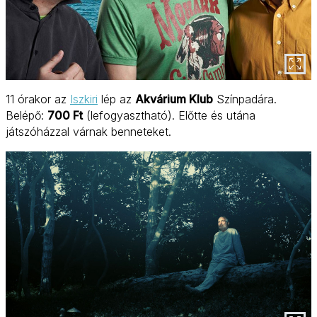
11 órakor az
Iszkiri
lép az
Akvárium Klub
Színpadára.
Belépő:
700 Ft
(lefogyasztható). Előtte és utána
játszóházzal várnak benneteket.