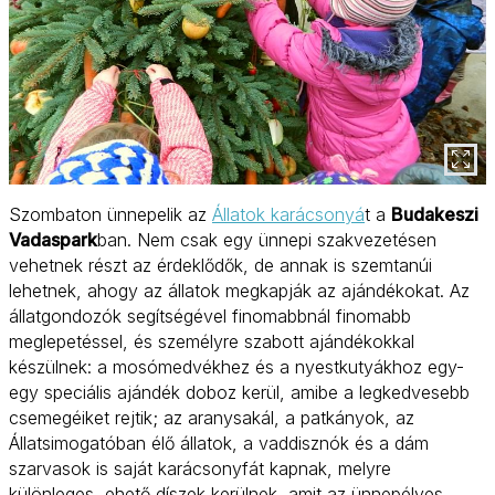
Szombaton ünnepelik az
Állatok karácsonyá
t a
Budakeszi
Vadaspark
ban. Nem csak egy ünnepi szakvezetésen
vehetnek részt az érdeklődők, de annak is szemtanúi
lehetnek, ahogy az állatok megkapják az ajándékokat. Az
állatgondozók segítségével finomabbnál finomabb
meglepetéssel, és személyre szabott ajándékokkal
készülnek: a mosómedvékhez és a nyestkutyákhoz egy-
egy speciális ajándék doboz kerül, amibe a legkedvesebb
csemegéiket rejtik; az aranysakál, a patkányok, az
Állatsimogatóban élő állatok, a vaddisznók és a dám
szarvasok is saját karácsonyfát kapnak, melyre
különleges, ehető díszek kerülnek, amit az ünnepélyes