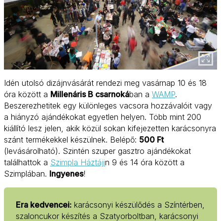
Idén utolsó dizájnvásárát rendezi meg vasárnap 10 és 18
óra között a
Millenáris B csarnoká
ban a
WAMP
.
Beszerezhetitek egy különleges vacsora hozzávalóit vagy
a hiányzó ajándékokat egyetlen helyen. Több mint 200
kiállító lesz jelen, akik közül sokan kifejezetten karácsonyra
szánt termékekkel készülnek. Belépő:
500 Ft
(levásárolható). Szintén szuper gasztro ajándékokat
találhattok a
Szimpla Háztáji
n 9 és 14 óra között a
Szimplában.
Ingyenes
!
Era kedvencei:
karácsonyi készülődés a Színtérben,
szaloncukor készítés a Szatyorboltban, karácsonyi