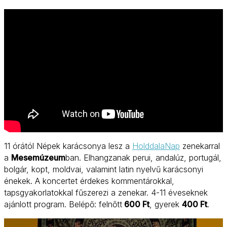
11 órától Népek karácsonya lesz a
HolddalaNap
zenekarral
a
Mesemúzeum
ban. Elhangzanak perui, andalúz, portugál,
bolgár, kopt, moldvai, valamint latin nyelvű karácsonyi
énekek. A koncertet érdekes kommentárokkal,
tapsgyakorlatokkal fűszerezi a zenekar. 4-11 éveseknek
ajánlott program. Belépő: felnőtt
600 Ft
, gyerek
400 Ft
.