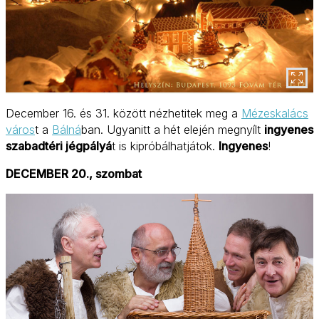
December 16. és 31. között nézhetitek meg a
Mézeskalács
város
t a
Bálná
ban. Ugyanitt a hét elején megnyílt
ingyenes
szabadtéri jégpályá
t is kipróbálhatjátok.
Ingyenes
!
DECEMBER 20., szombat