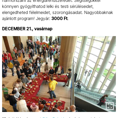
harmonizálni az energiarendszeredet. Segítségükkel
könnyen gyógyíthatod lelki és testi sérüléseidet,
elengedheted félelmeidet, szorongásaidat. Nagyobbaknak
ajánlott program! Jegyár:
3000 Ft
.
DECEMBER 21., vasárnap