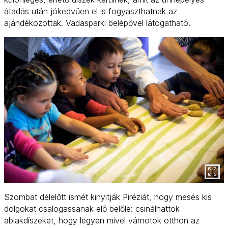
átadás után jókedvűen el is fogyaszthatnak az
ajándékozottak. Vadasparki belépővel látogatható.
Szombat délelőtt ismét kinyitják Piréziát, hogy mesés kis
dolgokat csalogassanak elő belőle: csinálhattok
ablakdíszeket, hogy legyen mivel várnotok otthon az