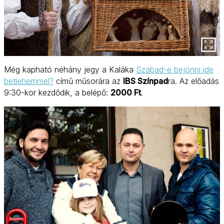
Még kapható néhány jegy a Kaláka
Szabad-e bejönni ide
betlehemmel?
című műsorára az
IBS Színpad
ra. Az előadás
9:30-kor kezdődik, a belépő:
2000 Ft
.