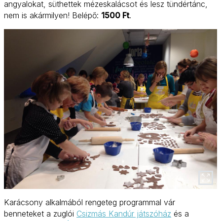
angyalokat, süthettek mézeskalácsot és lesz tündértánc,
nem is akármilyen! Belépő:
1500 Ft
.
Karácsony alkalmából rengeteg programmal vár
benneteket a zuglói
Csizmás Kandúr játszóház
és a