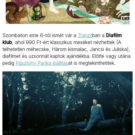
Szombaton este 6-tól ismét vár a
Tranzit
ban a
Diafilm
klub
, ahol 990 Ft-ért klasszikus meséket nézhettek (A
telhetetlen méhecske, Három kismalac, Jancsi és Juliska),
diafilmet és uzsonnát kaptok ajándékba. Előtte vagy utána
pedig
Pásztohy Panka kiállítás
át is megtekinthetitek.