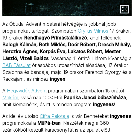
Az Óbudai Advent mostani hétvégéje is jobbnál jobb
programokat tartogat. Szombaton
Gryllus Vilmos
17 órakor,
19 órakor
Rendhagyó Prímástalálkozó
, ahol fellépnek:
Balogh Kálmán, Both Miklós, Doór Róbert, Dresch Mihály,
Herczku Ágnes, Korpás Éva, Lakatos Róbert, Mester
László, Vizeli Balázs
. Vasárnap 11 órától Három kívánság a
BAB Társulat
óriásbábos utcaszínházi előadása, 17 órakor
Szalonna és bandája, majd 19 órakor Ferenczi György és a
Rackajam, és mindez
ingyen
!
A
Hegyvidék Advent
programjában szombaton 15 órától
Makám
, vasárnap 10:30-tól
Paprika Jancsi bábszínháza
,
amit kiemelnénk, és itt is minden program
ingyenes
!
Az idei év utolsó
Cifra Palotája
is vár Benneteket
ingyenes
programokkal a
MüPá-ban
. Nézzétek meg a 360
szánkókból készült karácsonyfát is az épület előtt.