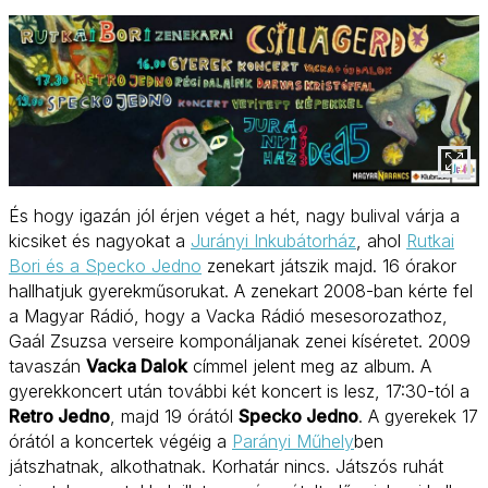
És hogy igazán jól érjen véget a hét, nagy bulival várja a
kicsiket és nagyokat a
Jurányi Inkubátorház
, ahol
Rutkai
Bori és a Specko Jedno
zenekart játszik majd. 16 órakor
hallhatjuk gyerekműsorukat. A zenekart 2008-ban kérte fel
a Magyar Rádió, hogy a Vacka Rádió mesesorozathoz,
Gaál Zsuzsa verseire komponáljanak zenei kíséretet. 2009
tavaszán
Vacka Dalok
címmel jelent meg az album. A
gyerekkoncert után további két koncert is lesz, 17:30-tól a
Retro Jedno
, majd 19 órától
Specko Jedno
. A gyerekek 17
órától a koncertek végéig a
Parányi Műhely
ben
játszhatnak, alkothatnak. Korhatár nincs. Játszós ruhát