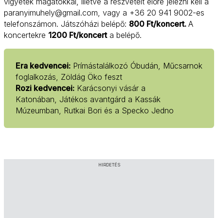
vigyetek magatokkal, illetve a részvételt előre jelezni kell a
paranyimuhely@gmail.com, vagy a +36 20 941 9002-es
telefonszámon. Játszóházi belépő:
800 Ft/koncert.
A
koncertekre
1200 Ft/koncert
a belépő.
Era kedvencei:
Prímástalálkozó Óbudán, Műcsarnok
foglalkozás, Zöldág Öko feszt
Rozi kedvencei:
Karácsonyi vásár a
Katonában, Játékos avantgárd a Kassák
Múzeumban, Rutkai Bori és a Specko Jedno
HIRDETÉS