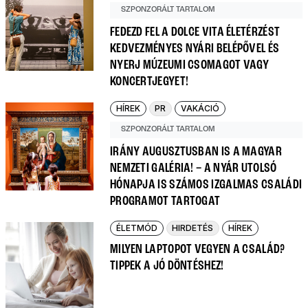
SZPONZORÁLT TARTALOM
FEDEZD FEL A DOLCE VITA ÉLETÉRZÉST
KEDVEZMÉNYES NYÁRI BELÉPŐVEL ÉS
NYERJ MÚZEUMI CSOMAGOT VAGY
KONCERTJEGYET!
HÍREK
PR
VAKÁCIÓ
SZPONZORÁLT TARTALOM
IRÁNY AUGUSZTUSBAN IS A MAGYAR
NEMZETI GALÉRIA! – A NYÁR UTOLSÓ
HÓNAPJA IS SZÁMOS IZGALMAS CSALÁDI
PROGRAMOT TARTOGAT
ÉLETMÓD
HIRDETÉS
HÍREK
MILYEN LAPTOPOT VEGYEN A CSALÁD?
TIPPEK A JÓ DÖNTÉSHEZ!