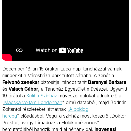
December 13-án 15 órakor Luca-napi táncházzal várnak
mindenkit a Városháza park fűtött sátrába. A zenét a
Felvonó zenekar
biztosítja, táncot tanít
Baranyai Barbara
és
Valach Gábor
, a Táncház Egyesület művészei. Ugyanitt
19 órától a
Kolibri Színház
művészei dalokat adnak elő a
„
Macska voltam Londonban
” című darabból, majd Bodnár
Zoltántól részleteket láthatnak „
A boldog
herceg
” előadásból. Végül a színház most készülő „Doktor
Proktor, avagy támadnak a Holdkaméleonok”
bemutatójából hangzik majd el néhány dal.
Ingyenes!