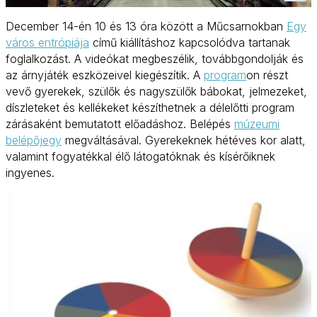
December 14-én 10 és 13 óra között a Műcsarnokban
Egy
város entrópiája
című kiállításhoz kapcsolódva tartanak
foglalkozást. A videókat megbeszélik, továbbgondolják és
az árnyjáték eszközeivel kiegészítik. A
program
on részt
vevő gyerekek, szülők és nagyszülők bábokat, jelmezeket,
díszleteket és kellékeket készíthetnek a délelőtti program
zárásaként bemutatott előadáshoz. Belépés
múzeumi
belépőjegy
megváltásával. Gyerekeknek hétéves kor alatt,
valamint fogyatékkal élő látogatóknak és kísérőiknek
ingyenes.