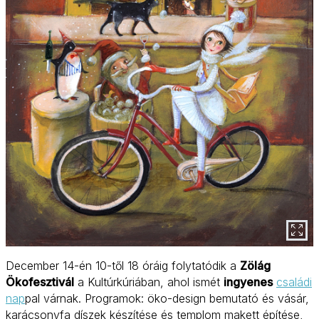
December 14-én 10-től 18 óráig folytatódik a
Zölág
Ökofesztivál
a Kultúrkúriában, ahol ismét
ingyenes
családi
nap
pal várnak. Programok: öko-design bemutató és vásár,
karácsonyfa díszek készítése és templom makett építése,