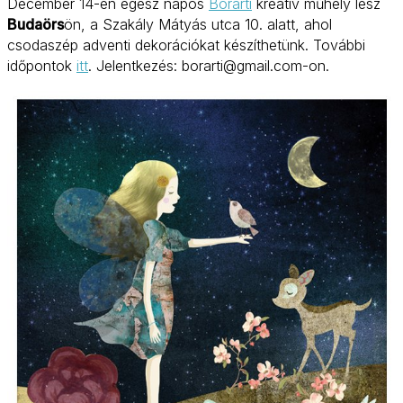
December 14-én egész napos
Borarti
kreatív műhely lesz
Budaörs
ön, a Szakály Mátyás utca 10. alatt, ahol
csodaszép adventi dekorációkat készíthetünk. További
időpontok
itt
. Jelentkezés: borarti@gmail.com-on.