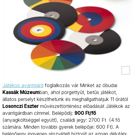
Játékos avantgárd
foglalkozás vár Minket az óbudai
Kassák Múzeum
ban, ahol pörgettyűt, betűs játékot,
állatos perselyt készíthetünk és meghallgathatjuk 11 órától
Losonczi Eszter
művészettörténész előadását Játékok az
avantgárdban címmel. Belépődíj:
900 Ft/fő
(anyagköltséggel együtt), családi jegy: 2700 Ft (4 fő
számára. Minden további gyerek belépője: 600 Ft). A
belépőjegy ingyenes részvételt biztosít az aznap délutáni