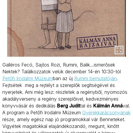
Galléros Fecó, Sajtos Rozi, Rumini, Balik…ismerősek
Nektek? Találkozzatok velük december 14-én 10:30-tól
Petőfi Irodalmi Múzeum
ban az új
Rumini bemutatóján
.
Fejtsétek meg a rejtélyt a szereplők segítségével és
nyerjetek. Ami még lesz: részletek a regényből, nyomozós
akadályverseny a regény szereplőivel, kedvezményes
könyvvásár és dedikálás
Berg Judit
tal és
Kálmán Anná
val.
A program a Petőfi Irodalmi Múzeum
Gyerekkarácsonyának
része, amely egész nap jó programokkal vár Benneteket.
Vigyétek magatokkal elajándékozandó, megunt, kinőtt
könyveiteket és válasszatok új olvasnivalót a könyv