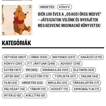
HIRDETÉS
KÖNYV
IDÉN 100 ÉVES A „CSACSI ÖREG MEDVE”
– JÁTSSZATOK VELÜNK ÉS NYERJÉTEK
MEG KEDVENC MICIMACKÓ KÖNYVETEK!
KATEGÓRIÁK
HÉTVÉGE (987)
HÍREK (550)
INGYENES (337)
VAKÁCIÓ (270)
KÖNYV (261)
ITT JÁRTUNK (246)
ADVENT (219)
EGYÉB (167)
PR (165)
KIRÁNDULÁS (101)
ÉLETMÓD (93)
JÁTÉK (90)
JÁTSZÓTÉR (75)
TOPLISTA (47)
ONLINE (44)
FILM (43)
HIRDETÉS (22)
MIKULÁS (20)
TÁRSASJÁTÉK (17)
PÁLYÁZAT (14)
TÁBOR (13)
HÚSVÉT (11)
KIPRÓBÁLTUK (7)
INTERJÚ (6)
KIÁLLÍTÁS (6)