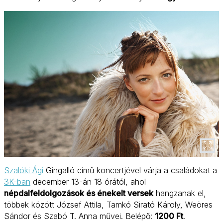
Szalóki Ági
Gingalló című koncertjével várja a családokat a
3K-ban
december 13-án 18 órától, ahol
népdalfeldolgozások és énekelt versek
hangzanak el,
többek között József Attila, Tamkó Sirató Károly, Weöres
Sándor és Szabó T. Anna művei. Belépő:
1200 Ft
.