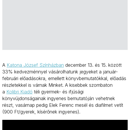
A
Katona József Színházban
december 13. és 15. között
33% kedvezménnyel vásárolhatunk jegyeket a január-
februári előadásokra, emellett könyvbemutatókkal, előadás
részletekkel is várnak Minket. A kisebbek szombaton
a
Kolibri Kiadó
téli gyermek- és ifjúsági
könyvújdonságainak ingyenes bemutatóján vehetnek
részt, vasárnap pedig Elek Ferenc mesél és diafilmet vetít
(900 Ft/gyerek, kísérőnek ingyenes).