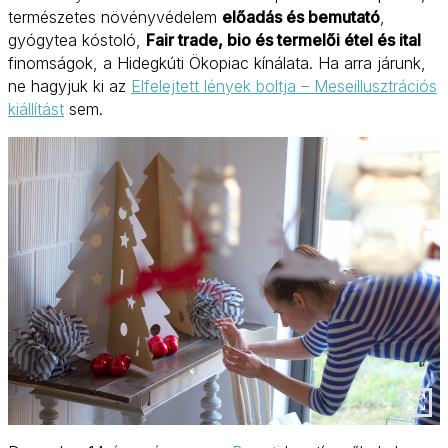
természetes növényvédelem
előadás és bemutató
,
gyógytea kóstoló,
Fair trade, bio és termelői étel és ital
finomságok, a Hidegkúti Ökopiac kínálata. Ha arra járunk,
ne hagyjuk ki az
Elfelejtett lények boltja – Meseillusztrációs
kiállítást
sem.