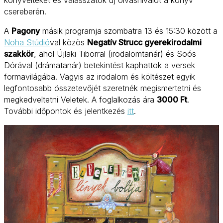
csereberén.
A
Pagony
másik programja szombatra 13 és 15:30 között a
Noha Stúdió
val közös
Negatív Strucc gyerekirodalmi
szakkör
, ahol Újlaki Tiborral (irodalomtanár) és Soós
Dórával (drámatanár) betekintést kaphattok a versek
formavilágába. Vagyis az irodalom és költészet egyik
legfontosabb összetevőjét szeretnék megismertetni és
megkedveltetni Veletek. A foglalkozás ára
3000 Ft
.
További időpontok és jelentkezés
itt
.