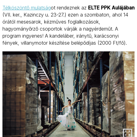
Télköszöntő mulatság
ot rendeznek az
ELTE PPK Aulájában
(VII. ker., Kazinczy u. 23-27.) ezen a szombaton, ahol 14
órától mesesarok, kézműves foglalkozások,
hagyományőrző csoportok várják a nagyérdeműt. A
program ingyenes! A kandeláber, iránytű, karácsonyi
fények, villanymotor készítése belépődíjas (2000 Ft/fő).