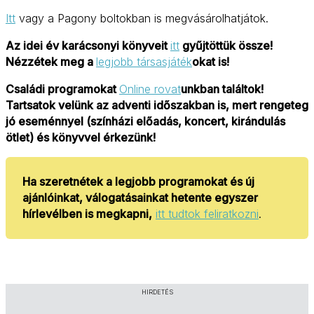
Itt
vagy a Pagony boltokban is megvásárolhatjátok.
Az idei év karácsonyi könyveit
itt
gyűjtöttük össze!
Nézzétek meg a
legjobb társasjáték
okat is!
Családi programokat
Online rovat
unkban találtok!
Tartsatok velünk az adventi időszakban is, mert rengeteg
jó eseménnyel (színházi előadás, koncert, kirándulás
ötlet) és könyvvel érkezünk!
Ha szeretnétek a legjobb programokat és új
ajánlóinkat, válogatásainkat hetente egyszer
hírlevélben is megkapni,
itt tudtok feliratkozni
.
HIRDETÉS