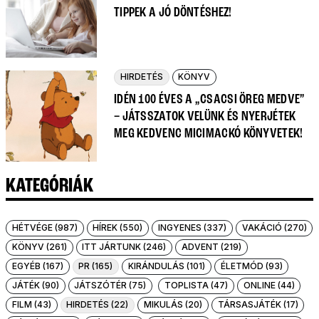
TIPPEK A JÓ DÖNTÉSHEZ!
HIRDETÉS
KÖNYV
IDÉN 100 ÉVES A „CSACSI ÖREG MEDVE”
– JÁTSSZATOK VELÜNK ÉS NYERJÉTEK
MEG KEDVENC MICIMACKÓ KÖNYVETEK!
KATEGÓRIÁK
HÉTVÉGE (987)
HÍREK (550)
INGYENES (337)
VAKÁCIÓ (270)
KÖNYV (261)
ITT JÁRTUNK (246)
ADVENT (219)
EGYÉB (167)
PR (165)
KIRÁNDULÁS (101)
ÉLETMÓD (93)
JÁTÉK (90)
JÁTSZÓTÉR (75)
TOPLISTA (47)
ONLINE (44)
FILM (43)
HIRDETÉS (22)
MIKULÁS (20)
TÁRSASJÁTÉK (17)