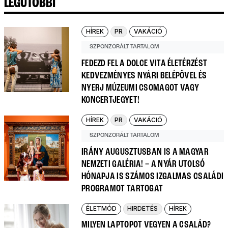
LEGUTÓBBI
HÍREK
PR
VAKÁCIÓ
SZPONZORÁLT TARTALOM
FEDEZD FEL A DOLCE VITA ÉLETÉRZÉST
KEDVEZMÉNYES NYÁRI BELÉPŐVEL ÉS
NYERJ MÚZEUMI CSOMAGOT VAGY
KONCERTJEGYET!
HÍREK
PR
VAKÁCIÓ
SZPONZORÁLT TARTALOM
IRÁNY AUGUSZTUSBAN IS A MAGYAR
NEMZETI GALÉRIA! – A NYÁR UTOLSÓ
HÓNAPJA IS SZÁMOS IZGALMAS CSALÁDI
PROGRAMOT TARTOGAT
ÉLETMÓD
HIRDETÉS
HÍREK
MILYEN LAPTOPOT VEGYEN A CSALÁD?