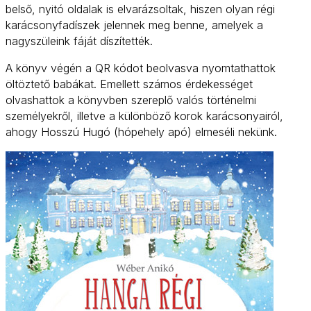
belső, nyitó oldalak is elvarázsoltak, hiszen olyan régi
karácsonyfadíszek jelennek meg benne, amelyek a
nagyszüleink fáját díszítették.
A könyv végén a QR kódot beolvasva nyomtathattok
öltöztető babákat. Emellett számos érdekességet
olvashattok a könyvben szereplő valós történelmi
személyekről, illetve a különböző korok karácsonyairól,
ahogy Hosszú Hugó (hópehely apó) elmeséli nekünk.