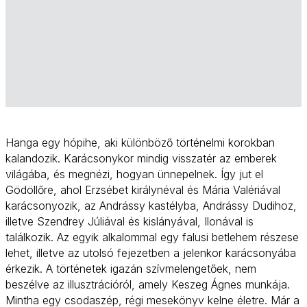
Hanga egy hópihe, aki különböző történelmi korokban
kalandozik. Karácsonykor mindig visszatér az emberek
világába, és megnézi, hogyan ünnepelnek. Így jut el
Gödöllőre, ahol Erzsébet királynéval és Mária Valériával
karácsonyozik, az Andrássy kastélyba, Andrássy Dudihoz,
illetve Szendrey Júliával és kislányával, Ilonával is
találkozik. Az egyik alkalommal egy falusi betlehem részese
lehet, illetve az utolsó fejezetben a jelenkor karácsonyába
érkezik. A történetek igazán szívmelengetőek, nem
beszélve az illusztrációról, amely Keszeg Ágnes munkája.
Mintha egy csodaszép, régi mesekönyv kelne életre. Már a