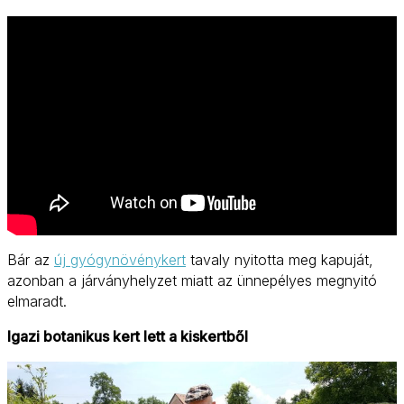
Bár az
új gyógynövénykert
tavaly nyitotta meg kapuját,
azonban a járványhelyzet miatt az ünnepélyes megnyitó
elmaradt.
Igazi botanikus kert lett a kiskertből