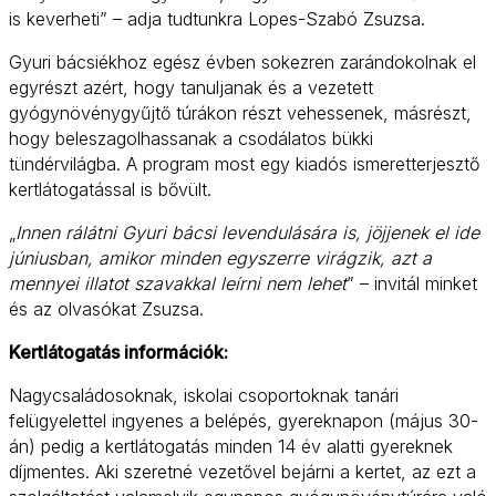
is keverheti” – adja tudtunkra Lopes-Szabó Zsuzsa.
Gyuri bácsiékhoz egész évben sokezren zarándokolnak el
egyrészt azért, hogy tanuljanak és a vezetett
gyógynövénygyűjtő túrákon részt vehessenek, másrészt,
hogy beleszagolhassanak a csodálatos bükki
tündérvilágba. A program most egy kiadós ismeretterjesztő
kertlátogatással is bővült.
„
Innen rálátni Gyuri bácsi levendulására is, jöjjenek el ide
júniusban, amikor minden egyszerre virágzik, azt a
mennyei illatot szavakkal leírni nem lehet
” – invitál minket
és az olvasókat Zsuzsa.
Kertlátogatás információk:
Nagycsaládosoknak, iskolai csoportoknak tanári
felügyelettel ingyenes a belépés, gyereknapon (május 30-
án) pedig a kertlátogatás minden 14 év alatti gyereknek
díjmentes. Aki szeretné vezetővel bejárni a kertet, az ezt a