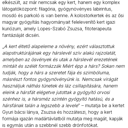
elkészült, az már nemcsak egy kert, hanem egy komplex
látogatóközpont: filagória, gyógynövényes labirintus,
mosdó és parkoló is van benne. A kolostorkertek és az ősi
magyar gyógyítás hagyományait felelevenítő kert igazi
kuriózum, amely Lopes-Szabó Zsuzsa, fitoterapeuta
fantáziáját dicséri.
„
A kert éltető alapeleme a növény, ezért választottuk
alapstruktúrájának egy hárslevél szív alakú rajzolatát,
amelyben az ösvények és utak a hárslevél erezetének
mintáit és szélét formázzák Miért épp a hárs? Sokan nem
tudják, hogy a hárs a szeretet fája és szimbóluma,
másrészt fontos gyógynövényünk is. Nemcsak virágát
használjuk náthás tünetek és láz csillapítására, hanem
eleink a hársfát elégetve jutottak a gyógyító orvosi
szénhez is, a hársméz szintén gyógyító hatású, és a
hársfának talán a legszebb a levele
” – mutatja be a kertet
Gyuri bácsi lánya, Zsuzsa és hozzáteszi, hogy a kert
formája igazán madártávlatból mutatja meg magát, kapják
is egymás után a szebbnél szebb drónfotókat.