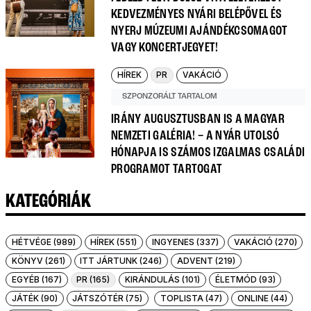
KEDVEZMÉNYES NYÁRI BELÉPŐVEL ÉS
NYERJ MÚZEUMI AJÁNDÉKCSOMAGOT
VAGY KONCERTJEGYET!
HÍREK
PR
VAKÁCIÓ
SZPONZORÁLT TARTALOM
IRÁNY AUGUSZTUSBAN IS A MAGYAR
NEMZETI GALÉRIA! – A NYÁR UTOLSÓ
HÓNAPJA IS SZÁMOS IZGALMAS CSALÁDI
PROGRAMOT TARTOGAT
KATEGÓRIÁK
HÉTVÉGE (989)
HÍREK (551)
INGYENES (337)
VAKÁCIÓ (270)
KÖNYV (261)
ITT JÁRTUNK (246)
ADVENT (219)
EGYÉB (167)
PR (165)
KIRÁNDULÁS (101)
ÉLETMÓD (93)
JÁTÉK (90)
JÁTSZÓTÉR (75)
TOPLISTA (47)
ONLINE (44)