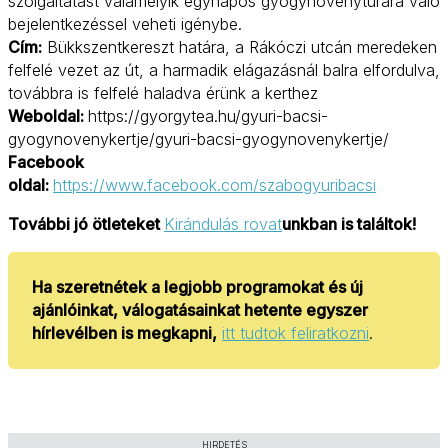
szolgáltatást valamelyik egynapos gyógynövénytúrára való
bejelentkezéssel veheti igénybe.
Cím:
Bükkszentkereszt határa, a Rákóczi utcán meredeken
felfelé vezet az út, a harmadik elágazásnál balra elfordulva,
továbbra is felfelé haladva érünk a kerthez
Weboldal:
https://gyorgytea.hu/gyuri-bacsi-
gyogynovenykertje/gyuri-bacsi-gyogynovenykertje/
Facebook
oldal:
https://www.facebook.com/szabogyuribacsi
További jó ötleteket
Kirándulás rovat
unkban is találtok!
Ha szeretnétek a legjobb programokat és új
ajánlóinkat, válogatásainkat hetente egyszer
hírlevélben is megkapni,
itt tudtok feliratkozni
.
HIRDETÉS