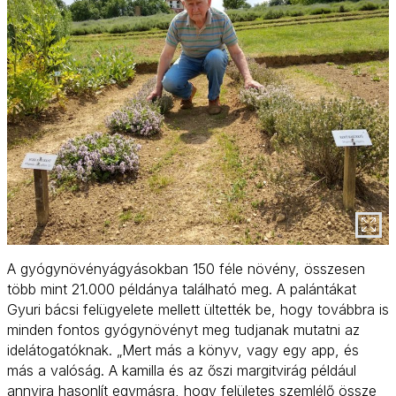
A gyógynövényágyásokban 150 féle növény, összesen
több mint 21.000 példánya található meg. A palántákat
Gyuri bácsi felügyelete mellett ültették be, hogy továbbra is
minden fontos gyógynövényt meg tudjanak mutatni az
idelátogatóknak. „Mert más a könyv, vagy egy app, és
más a valóság. A kamilla és az őszi margitvirág például
annyira hasonlít egymásra, hogy felületes szemlélő össze