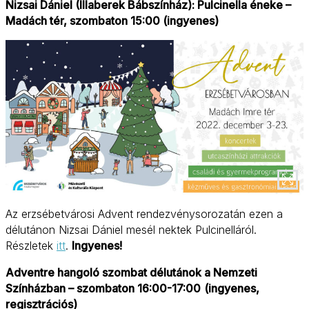
Nizsai Dániel (Illaberek Bábszínház): Pulcinella éneke –
Madách tér, szombaton 15:00 (ingyenes)
Az erzsébetvárosi Advent rendezvénysorozatán ezen a
délutánon Nizsai Dániel mesél nektek Pulcinelláról.
Részletek
itt
.
Ingyenes!
Adventre hangoló szombat délutánok a Nemzeti
Színházban – szombaton 16:00-17:00
(ingyenes,
regisztrációs)