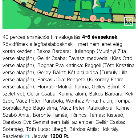
40 perces animációs filmválogatás
4-6 éveseknek
.
Rövidfilmek a legfiatalabbaknak – mert nem lehet elég
korán kezdeni: Bakos Barbara: Hullahopp (Murányi Zita
verse alapján), Gellár Csaba: Tavaszi medvedal (Kiss Ottó
verse alapján), Bognár Éva Katinka: Reggeli (Tóth Krisztina
verse alapján), Gelley Bálint: Két pici pióca (Turbuly Lilla
verse alapján), Farkas Júlia: Rengete (Kukorelly Endre
verse alapján), Horváth-Molnár Panna, Gelley Bálint: Ki
szelet vet, Gellár Csaba: Karima álom, Bakos Barbara: Kék
őzek, Vácz Péter: Parabola, Wonház Anna: Falun, Tompa
Borbála: Ágó Bágó álma, Vácz Péter: Patakiskola, Kühnel-
Szabó Anita, Börönte Tamás, Tőrincsi Tamás: Kistesó,
Darabos Évi: Semmit sem talál az ember, Gellár Csaba:
Sötétség, Tóth Luca: Libegő, Bárdos Attila: Hókirály.
Részletek
itt
. Jegyár:
1200 Ft
.