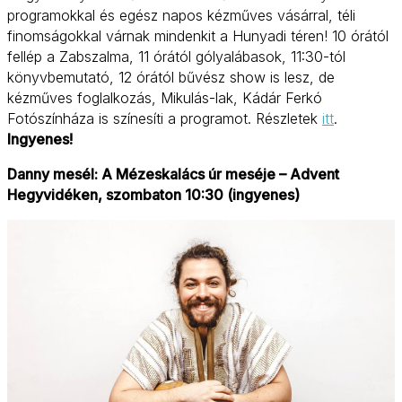
programokkal és egész napos kézműves vásárral, téli
finomságokkal várnak mindenkit a Hunyadi téren! 10 órától
fellép a Zabszalma, 11 órától gólyalábasok, 11:30-tól
könyvbemutató, 12 órától bűvész show is lesz, de
kézműves foglalkozás, Mikulás-lak, Kádár Ferkó
Fotószínháza is színesíti a programot. Részletek
itt
.
Ingyenes!
Danny mesél: A Mézeskalács úr meséje – Advent
Hegyvidéken, szombaton 10:30 (ingyenes)