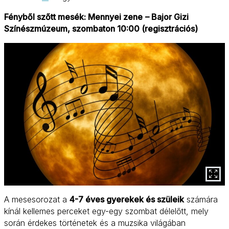
Fényből szőtt mesék: Mennyei zene
– Bajor Gizi
Színészmúzeum, szombaton 10:00 (regisztrációs)
A mesesorozat a
4-7 éves gyerekek és szüleik
számára
kínál kellemes perceket egy-egy szombat délelőtt, mely
során érdekes történetek és a muzsika világában