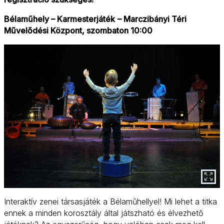
Bélaműhely – Karmesterjáték
– Marczibányi Téri
Művelődési Központ, szombaton 10:00
Interaktív zenei társasjáték a Bélaműhellyel! Mi lehet a titka
ennek a minden korosztály által játszható és élvezhető