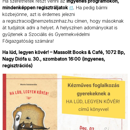
Ha szeretnétek részt venni az
ingyenes programokon,
mindenképpen regisztráljatok
itt
. Ha pedig bármi
közbejönne, azt is érdemes jelezni
a regisztracio@nemzetiszinhaz.hu címen, hogy másoknak
át tudjátok adni a helyet. A helyszínen adományokat is
gyűjtenek a Szociális és Gyermekvédelmi
Főigazgatóság számára!
Ha lúd, legyen kövér! –
Massolit Books & Café, 1072 Bp,
Nagy Diófa u. 30.
, szombaton 16:00 (ingyenes,
regisztrációs)