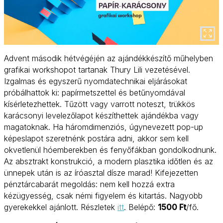
Advent második hétvégéjén az ajándékkészítő műhelyben
grafikai workshopot tartanak Thury Lili vezetésével.
Izgalmas és egyszerű nyomdatechnikai eljárásokat
próbálhattok ki: papírmetszettel és betűnyomdával
kísérletezhettek. Tűzött vagy varrott noteszt, trükkös
karácsonyi levelezőlapot készíthettek ajándékba vagy
magatoknak. Ha háromdimenziós, úgynevezett pop-up
képeslapot szeretnénk postára adni, akkor sem kell
okvetlenül hóemberekben és fenyőfákban gondolkodnunk.
Az absztrakt konstrukció, a modern plasztika időtlen és az
ünnepek után is az íróasztal dísze marad! Kifejezetten
pénztárcabarát megoldás: nem kell hozzá extra
kézügyesség, csak némi figyelem és kitartás. Nagyobb
gyerekekkel ajánlott. Részletek
itt
. Belépő:
1500 Ft
/fő.