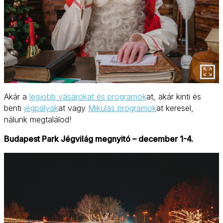
Akár a
legjobb vásárokat és programok
at, akár kinti és
benti
jégpályák
at vagy
Mikulás programok
at keresel,
nálunk megtalálod!
Budapest Park Jégvilág megnyitó – december 1-4.