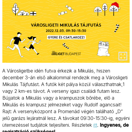
A Városligetbe idén futva érkezik a Mikulás, hiszen
december 3-án első alkalommal rendezik meg a Városligeti
Mikulás Tájfutást. A futók két pálya közül választhatnak,1
vagy 2 km-es távot. A verseny igazi családi futam lesz.
Bújjatok a Mikulás vagy a krampuszok bőrébe, elő a
Mikulás és krampusz jelmezeket vagy Rudolf agancsait!
Rajt: A versenyközpont a Promenád végén található „D”
jelű garázs lejáratnál lesz. A távokat 09:30-15:30-ig, egyéni
ütemezéssel tudjátok teljesíteni. Részletek
itt
.
Ingyenes, de
regisztráció szükséges!