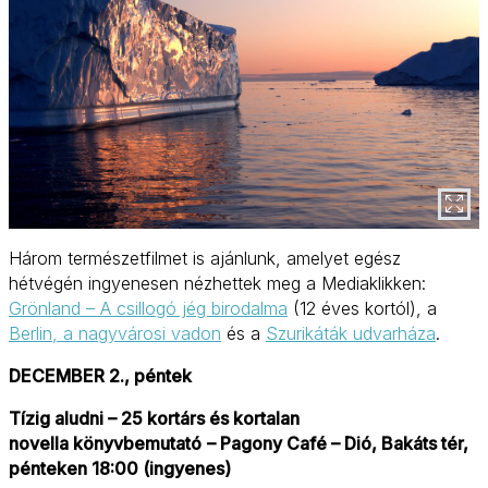
Három természetfilmet is ajánlunk, amelyet egész
hétvégén ingyenesen nézhettek meg a Mediaklikken:
Grönland – A csillogó jég birodalma
(12 éves kortól), a
Berlin, a nagyvárosi vadon
és a
Szurikáták udvarháza
.
DECEMBER 2., péntek
Tízig aludni – 25 kortárs és kortalan
novella könyvbemutató
– Pagony Café – Dió, Bakáts tér,
pénteken 18:00 (ingyenes)