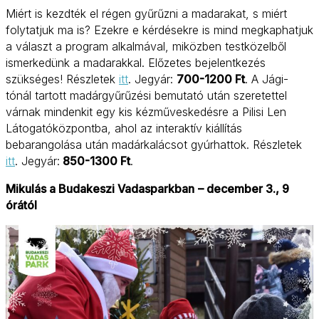
Miért is kezdték el régen gyűrűzni a madarakat, s miért
folytatjuk ma is? Ezekre e kérdésekre is mind megkaphatjuk
a választ a program alkalmával, miközben testközelből
ismerkedünk a madarakkal. Előzetes bejelentkezés
szükséges! Részletek
itt
. Jegyár:
700-1200 Ft
. A Jági-
tónál tartott madárgyűrűzési bemutató után szeretettel
várnak mindenkit egy kis kézműveskedésre a Pilisi Len
Látogatóközpontba, ahol az interaktív kiállítás
bebarangolása után madárkalácsot gyúrhattok. Részletek
itt
. Jegyár:
850-1300 Ft
.
Mikulás a Budakeszi Vadasparkban
– december 3., 9
órától