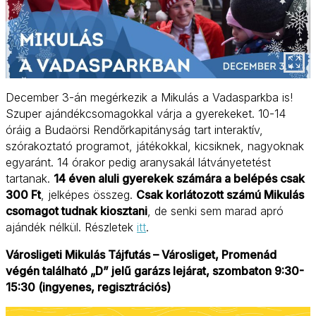
December 3-án megérkezik a Mikulás a Vadasparkba is!
Szuper ajándékcsomagokkal várja a gyerekeket. 10-14
óráig a Budaörsi Rendőrkapitányság tart interaktív,
szórakoztató programot, játékokkal, kicsiknek, nagyoknak
egyaránt. 14 órakor pedig aranysakál látványetetést
tartanak.
14 éven aluli gyerekek számára a belépés csak
300 Ft
, jelképes összeg.
Csak korlátozott számú Mikulás
csomagot tudnak kiosztani
, de senki sem marad apró
ajándék nélkül. Részletek
itt
.
Városligeti Mikulás Tájfutás – Városliget, Promenád
végén található „D” jelű garázs lejárat, szombaton 9:30-
15:30 (ingyenes, regisztrációs)