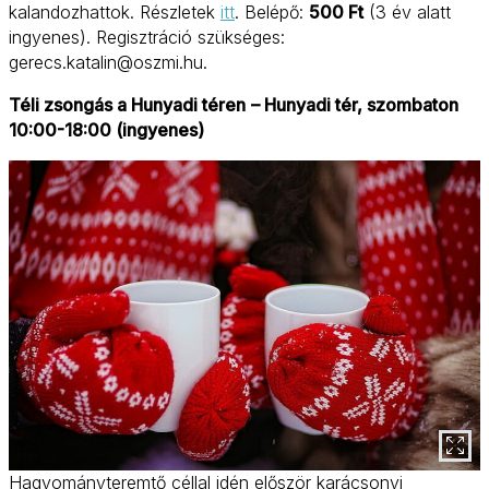
kalandozhattok. Részletek
itt
. Belépő:
500 Ft
(3 év alatt
ingyenes). Regisztráció szükséges:
gerecs.katalin@oszmi.hu.
Téli zsongás a Hunyadi téren
– Hunyadi tér, szombaton
10:00-18:00 (ingyenes)
Hagyományteremtő céllal idén először karácsonyi