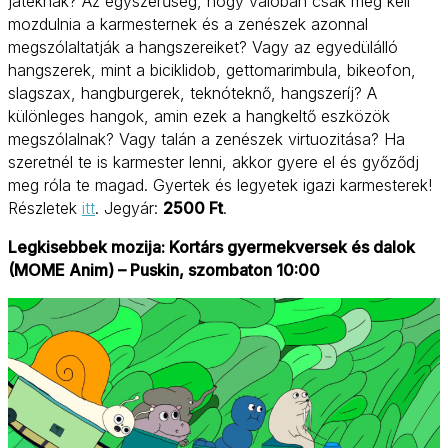
játéknak? Az egyszerűség, hogy valóban csak meg kell
mozdulnia a karmesternek és a zenészek azonnal
megszólaltatják a hangszereiket? Vagy az egyedülálló
hangszerek, mint a biciklidob, gettomarimbula, bikeofon,
slagszax, hangburgerek, teknóteknő, hangszeríj? A
különleges hangok, amin ezek a hangkeltő eszközök
megszólalnak? Vagy talán a zenészek virtuozitása? Ha
szeretnél te is karmester lenni, akkor gyere el és győződj
meg róla te magad. Gyertek és legyetek igazi karmesterek!
Részletek
itt
. Jegyár:
2500 Ft
.
Legkisebbek mozija: Kortárs gyermekversek és dalok
(MOME Anim) – Puskin, szombaton 10:00