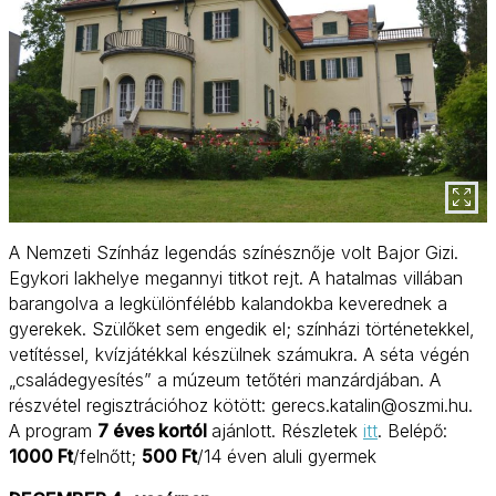
A Nemzeti Színház legendás színésznője volt Bajor Gizi.
Egykori lakhelye megannyi titkot rejt. A hatalmas villában
barangolva a legkülönfélébb kalandokba keverednek a
gyerekek. Szülőket sem engedik el; színházi történetekkel,
vetítéssel, kvízjátékkal készülnek számukra. A séta végén
„családegyesítés” a múzeum tetőtéri manzárdjában. A
részvétel regisztrációhoz kötött: gerecs.katalin@oszmi.hu.
A program
7 éves kortól
ajánlott. Részletek
itt
. Belépő:
1000 Ft
/felnőtt;
500 Ft
/14 éven aluli gyermek