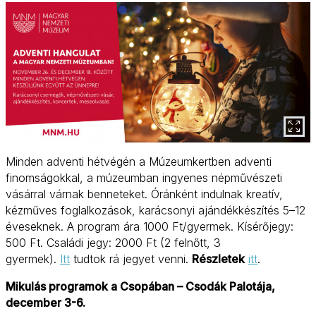
Minden adventi hétvégén a Múzeumkertben adventi
finomságokkal, a múzeumban ingyenes népművészeti
vásárral várnak benneteket. Óránként indulnak kreatív,
kézműves foglalkozások, karácsonyi ajándékkészítés 5–12
éveseknek. A program ára 1000 Ft/gyermek. Kísérőjegy:
500 Ft. Családi jegy: 2000 Ft (2 felnőtt, 3
gyermek).
Itt
tudtok rá jegyet venni.
Részletek
itt
.
Mikulás programok a Csopában – Csodák Palotája,
december 3-6.