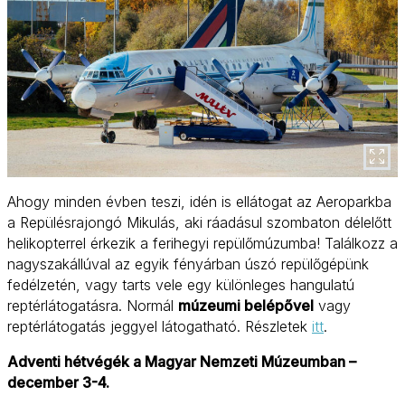
Ahogy minden évben teszi, idén is ellátogat az Aeroparkba
a Repülésrajongó Mikulás, aki ráadásul szombaton délelőtt
helikopterrel érkezik a ferihegyi repülőmúzumba! Találkozz a
nagyszakállúval az egyik fényárban úszó repülőgépünk
fedélzetén, vagy tarts vele egy különleges hangulatú
reptérlátogatásra. Normál
múzeumi belépővel
vagy
reptérlátogatás jeggyel látogatható. Részletek
itt
.
Adventi hétvégék a Magyar Nemzeti Múzeumban –
december 3-4.