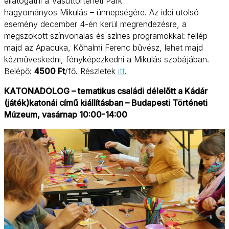
ellátogatni a Vasúttörténeti Park
hagyományos Mikulás – ünnepségére. Az idei utolsó
esemény december 4-én kerül megrendezésre, a
megszokott színvonalas és színes programokkal: fellép
majd az Apacuka, Kőhalmi Ferenc bűvész, lehet majd
kézműveskedni, fényképezkedni a Mikulás szobájában.
Belépő:
4500 Ft
/fő. Részletek
itt
.
KATONADOLOG – tematikus családi délelőtt a Kádár
(játék)katonái című kiállításban – Budapesti Történeti
Múzeum, vasárnap 10:00-14:00