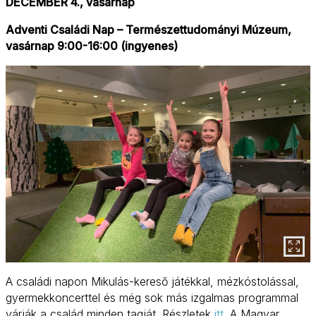
DECEMBER 4., vasárnap
Adventi Családi Nap – Természettudományi Múzeum,
vasárnap 9:00-16:00 (ingyenes)
A családi napon Mikulás-kereső játékkal, mézkóstolással,
gyermekkoncerttel és még sok más izgalmas programmal
várják a család minden tagját. Részletek
itt
. A Magyar