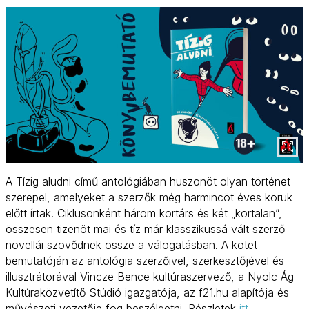
A Tízig aludni című antológiában huszonöt olyan történet
szerepel, amelyeket a szerzők még harmincöt éves koruk
előtt írtak. Ciklusonként három kortárs és két „kortalan”,
összesen tizenöt mai és tíz már klasszikussá vált szerző
novellái szövődnek össze a válogatásban. A kötet
bemutatóján az antológia szerzőivel, szerkesztőjével és
illusztrátorával Vincze Bence kultúraszervező, a Nyolc Ág
Kultúraközvetítő Stúdió igazgatója, az f21.hu alapítója és
művészeti vezetője fog beszélgetni. Részletek
itt
.