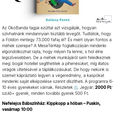
Az ÖkoBanda tagjai ezúttal azt vizsgálják, hogyan
szívhatnánk mindannyian tisztább levegőt. Tudtátok, hogy
a Földön mintegy 73.000 fafaj él? És miért olyan fontos a
méhek szerepe? A MeseTérKép foglalkozásán mindenki
elgondolkozhat rajta, hogy milyen fa lenne, s hol élne
legszívesebben. De a méhek munkájáról sem feledkeznek
meg: bogár hotellel segíthetitek a pihenésüket, míg illatos
virágok ültetésével a táplálkozásukat. De hogy nekünk is
szemet kápráztató legyen a végeredmény, a kaspókat
mindenki saját elképzelése szerint díszítheti. A programra 6-
10 éves gyerekeket várnak. Részletek
itt
. Jegyár:
2000 Ft
/
szülő+ gyerek, minden további gyerek 500 Ft.
Nefelejcs Bábszínház: Kippkopp a hóban – Puskin,
vasárnap 10:00