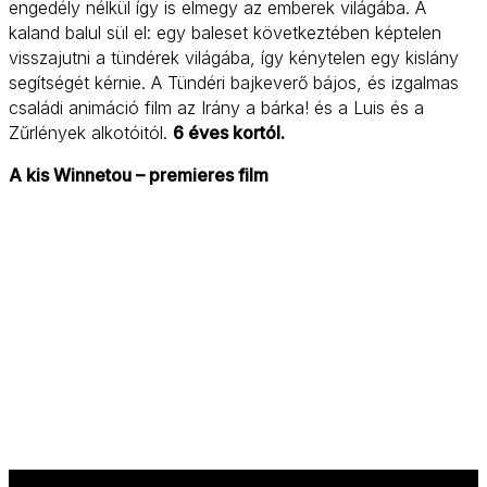
engedély nélkül így is elmegy az emberek világába. A
kaland balul sül el: egy baleset következtében képtelen
visszajutni a tündérek világába, így kénytelen egy kislány
segítségét kérnie. A Tündéri bajkeverő bájos, és izgalmas
családi animáció film az Irány a bárka! és a Luis és a
Zűrlények alkotóitól.
6 éves kortól.
A kis Winnetou – premieres film