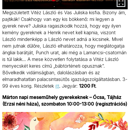
Megszületett Vitéz László és Vas Juliska kisfia. Bizony ám,
pajtikák! Csakhogy van egy kis bökkenő: mi legyen a
gyerek neve? Juliska ragaszkodik hozzá, hogy egy ilyen
kemény gyereknek a Henrik nevet kell kapnia, viszont
László mindenképp a László nevet adná a kicsinek. Mivel
nem jutnak dűlőre, László elhatározza, hogy meglátogatja
ángliai barátját, Punch urat, aki még a Lamancsi-csatornán
is túl lakik… A mese közvetlen folytatása a Vitéz László
menyecskét keres című „bábtörténeti opusznak”.
Bővelkedik vidámságban, dalolászásban és az
elmaradhatatlan palacsintasütős igazságszolgáltatásban. 3-
99 éves korig. Részletek
itt
. Jegyár:
1200 Ft
.
Márton napi meseműhely gyerekeknek – Ócsa, Tájház
(Erzsi néni háza), szombaton 10:00-13:00 (regisztrációs)