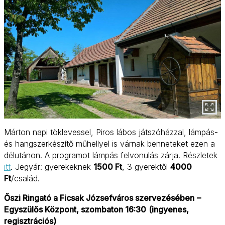
Márton napi töklevessel, Piros lábos játszóházzal, lámpás-
és hangszerkészítő műhellyel is várnak benneteket ezen a
délutánon. A programot lámpás felvonulás zárja. Részletek
itt
. Jegyár: gyerekeknek
1500 Ft
, 3 gyerektől
4000
Ft
/család.
Őszi Ringató a Ficsak Józsefváros szervezésében
–
Egyszülős Központ, szombaton 16:30
(ingyenes,
regisztrációs)