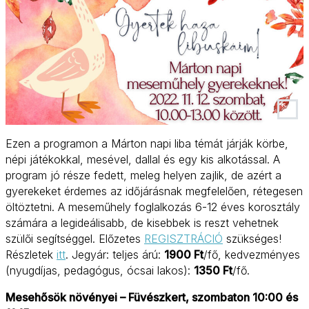
Ezen a programon a Márton napi liba témát járják körbe,
népi játékokkal, mesével, dallal és egy kis alkotással. A
program jó része fedett, meleg helyen zajlik, de azért a
gyerekeket érdemes az időjárásnak megfelelően, rétegesen
öltöztetni. A meseműhely foglalkozás 6-12 éves korosztály
számára a legideálisabb, de kisebbek is reszt vehetnek
szülői segítséggel. Előzetes
REGISZTRÁCIÓ
szükséges!
Részletek
itt
. Jegyár: teljes árú:
1900 Ft
/fő, kedvezményes
(nyugdíjas, pedagógus, ócsai lakos):
1350 Ft
/fő.
Mesehősök növényei – Füvészkert, szombaton 10:00 és