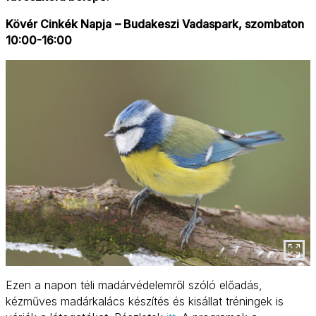
Kövér Cinkék Napja
– Budakeszi Vadaspark, szombaton
10:00-16:00
Ezen a napon téli madárvédelemről szóló előadás,
kézműves madárkalács készítés és kisállat tréningek is