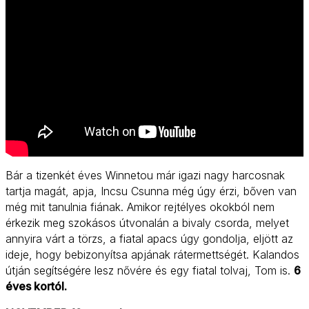
Bár a tizenkét éves Winnetou már igazi nagy harcosnak
tartja magát, apja, Incsu Csunna még úgy érzi, bőven van
még mit tanulnia fiának. Amikor rejtélyes okokból nem
érkezik meg szokásos útvonalán a bivaly csorda, melyet
annyira várt a törzs, a fiatal apacs úgy gondolja, eljött az
ideje, hogy bebizonyítsa apjának rátermettségét. Kalandos
útján segítségére lesz nővére és egy fiatal tolvaj, Tom is.
6
éves kortól.