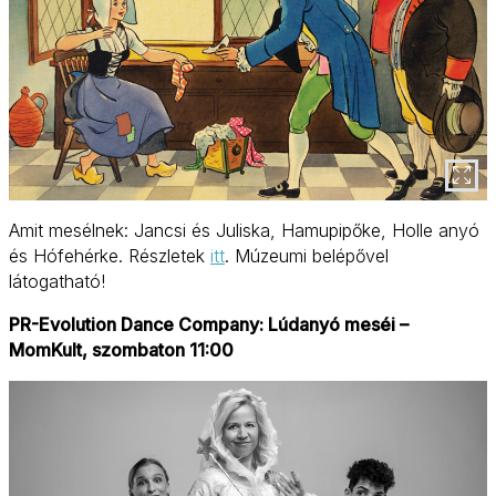
Amit mesélnek: Jancsi és Juliska, Hamupipőke, Holle anyó
és Hófehérke. Részletek
itt
. Múzeumi belépővel
látogatható!
PR-Evolution Dance Company
: Lúdanyó meséi –
MomKult, szombaton 11:00