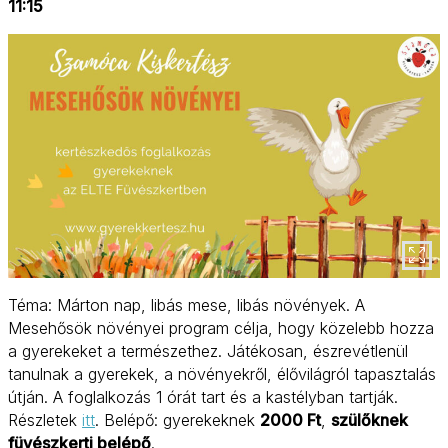
11:15
Téma: Márton nap, libás mese, libás növények. A
Mesehősök növényei program célja, hogy közelebb hozza
a gyerekeket a természethez. Játékosan, észrevétlenül
tanulnak a gyerekek, a növényekről, élővilágról tapasztalás
útján. A foglalkozás 1 órát tart és a kastélyban tartják.
Részletek
itt
. Belépő: gyerekeknek
2000 Ft
,
szülőknek
füvészkerti belépő
.