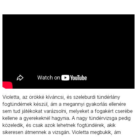
Violetta, az örökké kíváncsi, és szeleburdi tündérlány
fogtündérnek készül, ám a megannyi gyakorlás ellenére
sem tud játékokat varázsolni, melyeket a fogakért cserébe
kellene a gyerekeknél hagynia. A nagy tündérvizsga pedig
közeledik, és csak azok lehetnek fogtündérek, akik
sikeresen átmennek a vizsgán. Violetta megbukik, ám