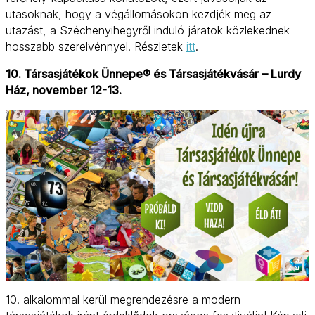
utasoknak, hogy a végállomásokon kezdjék meg az
utazást, a Széchenyihegyről induló járatok közlekednek
hosszabb szerelvénnyel. Részletek
itt
.
10. Társasjátékok Ünnepe® és Társasjátékvásár
– Lurdy
Ház, november 12-13.
10. alkalommal kerül megrendezésre a modern