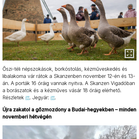
Őszi-téli népszokások, borkóstolás, kézműveskedés és
libalakoma vár rátok a Skanzenben november 12-én és 13-
án. A porták 16 óráig vannak nyitva. A Skanzen Vigadóban
a borászatok és a kézműves vásár 18 óráig elérhető.
Részletek
itt
. Jegyár:
itt
.
Újra zakatol a gőzmozdony a Budai-hegyekben – minden
novemberi hétvégén