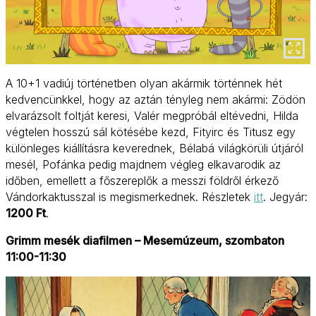
A 10+1 vadiúj történetben olyan akármik történnek hét
kedvencünkkel, hogy az aztán tényleg nem akármi: Zödön
elvarázsolt foltját keresi, Valér megpróbál eltévedni, Hilda
végtelen hosszú sál kötésébe kezd, Fityirc és Titusz egy
különleges kiállításra keverednek, Bélabá világkörüli útjáról
mesél, Pofánka pedig majdnem végleg elkavarodik az
időben, emellett a főszereplők a messzi földről érkező
Vándorkaktusszal is megismerkednek. Részletek
itt
. Jegyár:
1200 Ft
.
Grimm mesék diafilmen – Mesemúzeum, szombaton
11:00-11:30