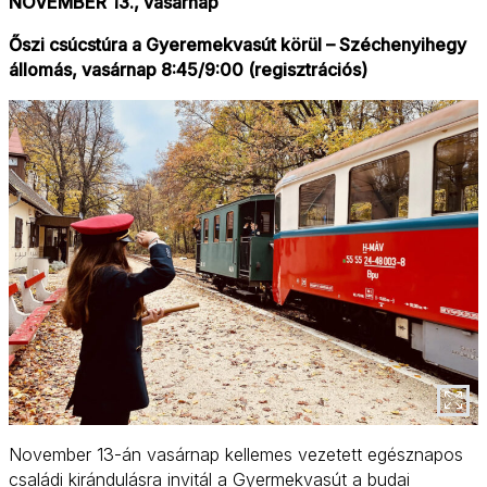
NOVEMBER 13., vasárnap
Őszi csúcstúra a Gyeremekvasút körül – Széchenyihegy
állomás, vasárnap 8:45/9:00 (regisztrációs)
November 13-án vasárnap kellemes vezetett egésznapos
családi kirándulásra invitál a Gyermekvasút a budai