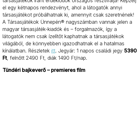
társasjátékok iránt érdeklődök országos fesztiválja! Képzelj
el egy kétnapos rendezvényt, ahol a látogatók annyi
társasjátékot próbálhatnak ki, amennyit csak szeretnének!
A Társasjátékok Ünnepén® nagyszámban vannak jelen a
magyar társasjáték-kiadók és – forgalmazók, így a
látogatók nem csak ízelítőt kaphatnak a társasjátékok
világából, de könnyebben igazodhatnak el a hatalmas
kínálatban. Részletek
itt
. Jegyár: 1 napos családi jegy
5390
Ft
, felnőtt 2490 Ft, diák 1490 Ft/nap.
Tündéri bajkeverő – premieres film