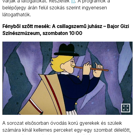
várják a látogatókat. Részletek
itt
. A programok a
belépőjegy árán felül szokás szerint ingyenesen
látogathatók.
Fényből szőtt mesék: A csillagszemű juhász – Bajor Gizi
Színészmúzeum, szombaton 10:00
A sorozat elsősorban óvodás korú gyerekek és szüleik
számára kínál kellemes perceket egy-egy szombat délelőtt,