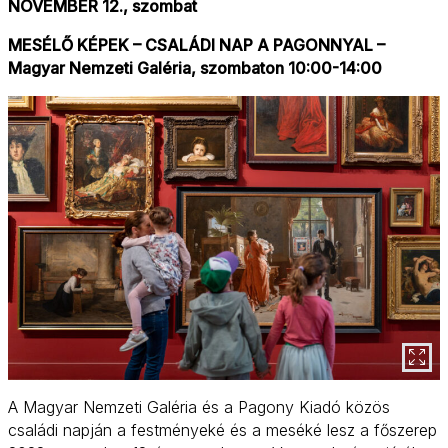
NOVEMBER 12., szombat
MESÉLŐ KÉPEK – CSALÁDI NAP A PAGONNYAL –
Magyar Nemzeti Galéria, szombaton 10:00-14:00
A Magyar Nemzeti Galéria és a Pagony Kiadó közös
családi napján a festményeké és a meséké lesz a főszerep