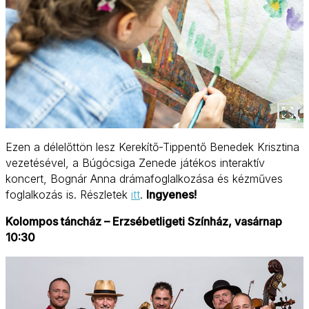
Ezen a délelőttön lesz Kerekítő-Tippentő Benedek Krisztina
vezetésével, a Búgócsiga Zenede játékos interaktív
koncert, Bognár Anna drámafoglalkozása és kézműves
foglalkozás is. Részletek
itt
.
Ingyenes!
Kolompos táncház – Erzsébetligeti Színház, vasárnap
10:30