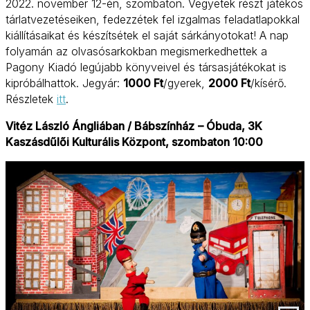
2022. november 12-én, szombaton. Vegyetek részt játékos
tárlatvezetéseiken, fedezzétek fel izgalmas feladatlapokkal
kiállításaikat és készítsétek el saját sárkányotokat! A nap
folyamán az olvasósarkokban megismerkedhettek a
Pagony Kiadó legújabb könyveivel és társasjátékokat is
kipróbálhattok. Jegyár:
1000 Ft
/gyerek,
2000 Ft
/kísérő.
Részletek
itt
.
Vitéz László Ángliában / Bábszínház
– Óbuda, 3K
Kaszásdűlői Kulturális Központ, szombaton 10:00