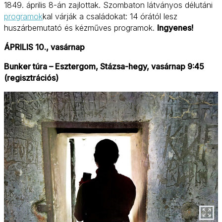
1849. április 8-án zajlottak. Szombaton látványos délutáni
programok
kal várják a családokat: 14 órától lesz
huszárbemutató és kézműves programok.
Ingyenes!
ÁPRILIS 10., vasárnap
Bunker túra – Esztergom, Stázsa-hegy, vasárnap 9:45
(regisztrációs)