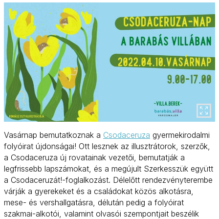
Vasárnap bemutatkoznak a
Csodaceruza
gyermekirodalmi
folyóirat újdonságai! Ott lesznek az illusztrátorok, szerzők,
a Csodaceruza új rovatainak vezetői, bemutatják a
legfrissebb lapszámokat, és a megújult Szerkesszük együtt
a Csodaceruzát!-foglalkozást. Délelőtt rendezvényterembe
várják a gyerekeket és a családokat közös alkotásra,
mese- és vershallgatásra, délután pedig a folyóirat
szakmai-alkotói, valamint olvasói szempontjait beszélik