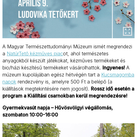
A Magyar Természettudományi Múzeum ismét megrendezi
a
NatúrTető kézműves piac
ot, ahol természetes
anyagokból készült játékokat, kézműves termékeket és
bio/házi készítésű termékeket vásárolhattok.
Ingyenes!
A
múzeum kupolájában egész hétvégén tart a
Kucsmagomba
napok
rendezvény is, amelyre 500 Ft a belépő (a
kiállítások megtekintésére nem jogosít).
Rossz idő esetén a
program a Kiállítási csarnokban kerül megrendezésre!
Gyermekvasút napja – Hűvösvölgyi végállomás,
szombaton 10:00-16:00