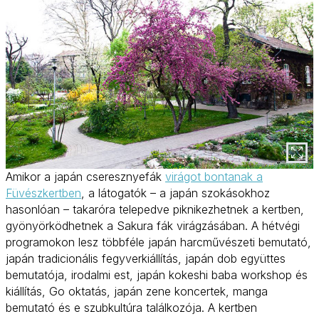
Amikor a japán cseresznyefák
virágot bontanak a
Füvészkertben
, a látogatók – a japán szokásokhoz
hasonlóan – takaróra telepedve piknikezhetnek a kertben,
gyönyörködhetnek a Sakura fák virágzásában. A hétvégi
programokon lesz többféle japán harcművészeti bemutató,
japán tradicionális fegyverkiállítás, japán dob együttes
bemutatója, irodalmi est, japán kokeshi baba workshop és
kiállítás, Go oktatás, japán zene koncertek, manga
bemutató és e szubkultúra találkozója. A kertben