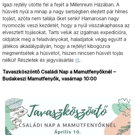
Igazi rejtély ütötte fel a fejét a Millennium Házában. A
húsvéti nyúl a minap a nagy sietségben elejtett pár hímes
tojást, azóta nem találja őket senki! Hamarosan nagy
nyomozás veszi kezdetét, hogy a nyúl visszakaphassa az
elvesztett tojásokat. Tarts velük az izgalmas expedícióra,
oldjátok meg a feladványokat, haladjatok végig együtt a
játékos akadálypályán, hogy a rejtélyt kibogozva
megmentsétek a húsvétot, hiszen nincsen húsvét tojás
nélkül! Részletek és jegyvásárlás
itt
.
Tavaszköszöntő Családi Nap a Mamutfenyőknél
–
Budakeszi Mamutfenyők, vasárnap 10:00