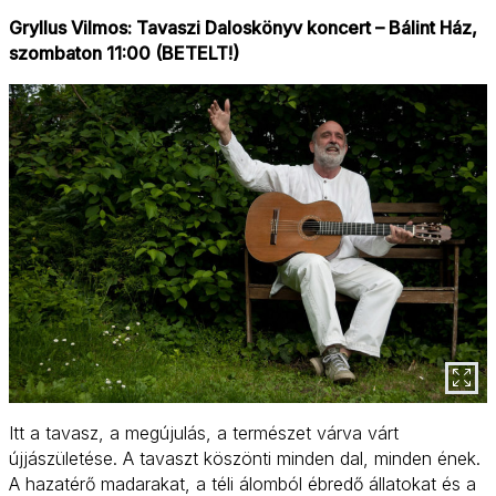
Gryllus Vilmos: Tavaszi Daloskönyv koncert – Bálint Ház,
szombaton 11:00 (BETELT!)
Itt a tavasz, a megújulás, a természet várva várt
újjászületése. A tavaszt köszönti minden dal, minden ének.
A hazatérő madarakat, a téli álomból ébredő állatokat és a