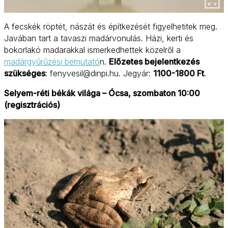
A fecskék röptét, nászát és építkezését figyelhetitek meg.
Javában tart a tavaszi madárvonulás. Házi, kerti és
bokorlakó madarakkal ismerkedhettek közelről a
madárgyűrűzési bemutató
n.
Előzetes bejelentkezés
szükséges
: fenyvesil@dinpi.hu. Jegyár:
1100-1800 Ft
.
Selyem-réti békák világa – Ócsa, szombaton 10:00
(regisztrációs)