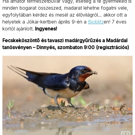
Ha amatőr természetbúvár vagy, esetleg a te gyermeked is
minden bogarat összeszed, madarat lehetne fogatni vele,
egyfolytában kérdez és mesél az élővilágról… akkor
ott a
helyetek a Jókai-kertben április 9-én a
Bioblitz
en! 7 éves
kortól ajánlott.
Ingyenes!
Fecskeköszöntő és tavaszi madárgyűrűzés a Madárdal
tanösvényen – Dinnyés, szombaton 9:00 (regisztrációs)