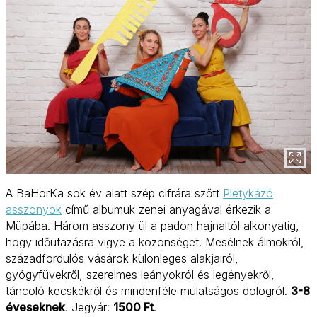
A BaHorKa sok év alatt szép cifrára szőtt
Pletykázó
asszonyok
című albumuk zenei anyagával érkezik a
Müpába. Három asszony ül a padon hajnaltól alkonyatig,
hogy időutazásra vigye a közönséget. Mesélnek álmokról,
századfordulós vásárok különleges alakjairól,
gyógyfüvekről, szerelmes leányokról és legényekről,
táncoló kecskékről és mindenféle mulatságos dologról.
3-8
éveseknek
. Jegyár:
1500 Ft
.