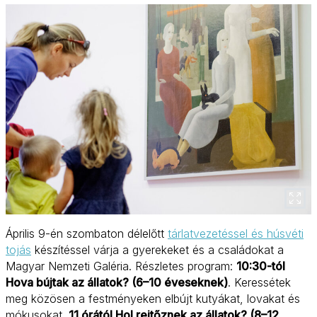
Április 9-én szombaton délelőtt
tárlatvezetéssel és húsvéti
tojás
készítéssel várja a gyerekeket és a családokat a
Magyar Nemzeti Galéria. Részletes program:
10:30-tól
Hova bújtak az állatok? (6–10 éveseknek)
. Keressétek
meg közösen a festményeken elbújt kutyákat, lovakat és
mókusokat.
11 órától Hol rejtőznek az állatok? (8–12