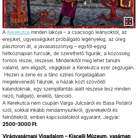
A
Kerekutca
minden lakója – a csacsogó leányoktól, az
erejüket, ügyességüket próbálgató legényekig, az öreg
pásztoron át, a javasasszonyig – egytől-egyig
hétköznapian furcsák, de szerethető figurák, a közösség
fontos részei, részesei. Mindenkitől meg lehet tanulni
valamit, ami eligazít, végigkísér a Kerekutca ezer zegzugán.
Hiszen a zene és a tánc színes forgatagában
megelevenedő falunak, a házak közt szövődő
kalandoknak, egy szempillantás alatt részese lesz minden
néző, hallgató, éneklő, táncoló.
A Kerekutca nem csupán Varga Julcsáról és Basa Pistáról
szól, sokkal inkább mindannyiunkról, gyerekekről és
felnőttekről, emberi kapcsolatokról egyaránt. Jegyár:
2500-3000 Ft
.
Virágvasárnapi Vigadalom
– Kiscelli Múzeum, vasárnap