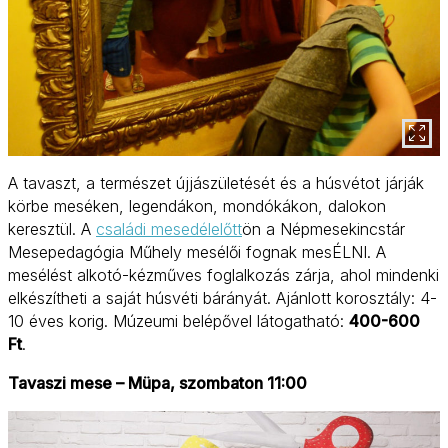
A tavaszt, a természet újjászületését és a húsvétot járják
körbe meséken, legendákon, mondókákon, dalokon
keresztül. A
családi mesedélelőtt
ön a Népmesekincstár
Mesepedagógia Műhely mesélői fognak mesÉLNI. A
mesélést alkotó-kézműves foglalkozás zárja, ahol mindenki
elkészítheti a saját húsvéti bárányát. Ajánlott korosztály: 4-
10 éves korig. Múzeumi belépővel látogatható:
400-600
Ft
.
Tavaszi mese – Müpa, szombaton 11:00