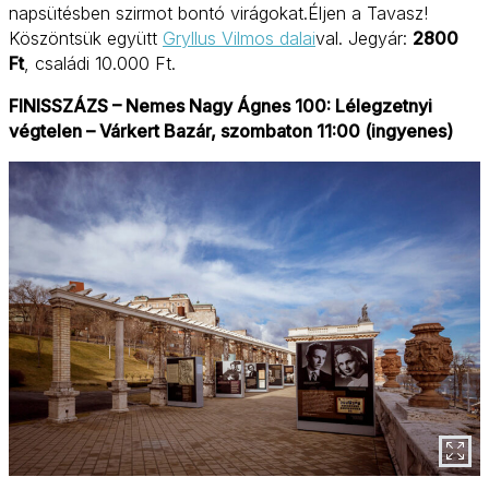
napsütésben szirmot bontó virágokat.Éljen a Tavasz!
Köszöntsük együtt
Gryllus Vilmos dalai
val. Jegyár:
2800
Ft
, családi 10.000 Ft.
FINISSZÁZS – Nemes Nagy Ágnes 100: Lélegzetnyi
végtelen – Várkert Bazár, szombaton 11:00 (ingyenes)