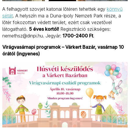
A felhagyott szovjet katonai lőtéren tehettek egy
könnyű
sétát
. A helyszín ma a Duna-Ipoly Nemzeti Park része, a
lőtér fokozottan védett terület, ezért csak vezetővel
látogatható.
5 éves kortól!
Regisztráció szükséges:
nemethsz@dinpi.hu. Jegyár:
1700-2400 Ft
.
Virágvasárnapi programok – Várkert Bazár, vasárnap 10
órától (ingyenes)