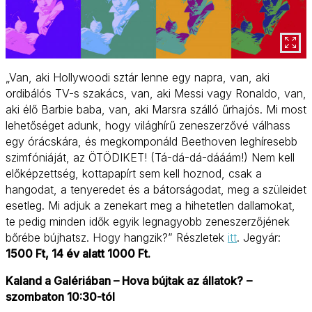
„Van, aki Hollywoodi sztár lenne egy napra, van, aki
ordibálós TV-s szakács, van, aki Messi vagy Ronaldo, van,
aki élő Barbie baba, van, aki Marsra szálló űrhajós. Mi most
lehetőséget adunk, hogy világhírű zeneszerzővé válhass
egy órácskára, és megkomponáld Beethoven leghíresebb
szimfóniáját, az ÖTÖDIKET! (Tá-dá-dá-dááám!) Nem kell
előképzettség, kottapapírt sem kell hoznod, csak a
hangodat, a tenyeredet és a bátorságodat, meg a szüleidet
esetleg. Mi adjuk a zenekart meg a hihetetlen dallamokat,
te pedig minden idők egyik legnagyobb zeneszerzőjének
bőrébe bújhatsz. Hogy hangzik?” Részletek
itt
. Jegyár:
1500 Ft, 14 év alatt 1000 Ft.
Kaland a Galériában – Hova bújtak az állatok?
–
szombaton 10:30-tól