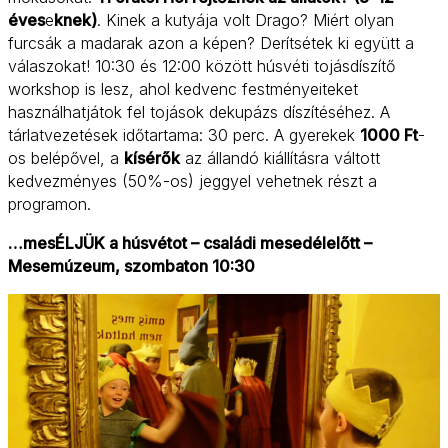
éves
e
knek)
. Kinek a kutyája volt Drago? Miért olyan
furcsák a madarak azon a képen? Derítsétek ki együtt a
válaszokat! 10:30 és 12:00 között húsvéti tojásdíszítő
workshop is lesz, ahol kedvenc festményeiteket
használhatjátok fel tojások dekupázs díszítéséhez. A
tárlatvezetések időtartama: 30 perc. A gyerekek
1000 Ft
-
os belépővel, a
kísérők
az állandó kiállításra váltott
kedvezményes (50%-os) jeggyel vehetnek részt a
programon.
…mesÉLJÜK a húsvétot – családi mesedélelőtt –
Mesemúzeum, szombaton 10:30