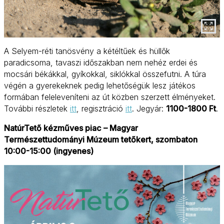
A Selyem-réti tanösvény a kétéltűek és hüllők
paradicsoma, tavaszi időszakban nem nehéz erdei és
mocsári békákkal, gyíkokkal, siklókkal összefutni. A túra
végén a gyerekeknek pedig lehetőségük lesz játékos
formában feleleveníteni az út közben szerzett élményeket.
További részletek
itt
, regisztráció
itt
. Jegyár:
1100-1800 Ft
.
NatúrTető kézműves piac
– Magyar
Természettudományi Múzeum tetőkert, szombaton
10:00-15:00 (ingyenes)