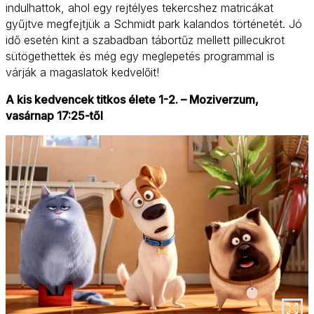
indulhattok, ahol egy rejtélyes tekercshez matricákat
gyűjtve megfejtjük a Schmidt park kalandos történetét. Jó
idő esetén kint a szabadban tábortűz mellett pillecukrot
sütögethettek és még egy meglepetés programmal is
várják a magaslatok kedvelőit!
A kis kedvencek titkos élete 1-2. – Moziverzum,
vasárnap 17:25-től