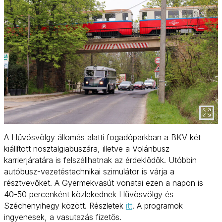
A Hűvösvölgy állomás alatti fogadóparkban a BKV két
kiállított nosztalgiabuszára, illetve a Volánbusz
karrierjáratára is felszállhatnak az érdeklődők. Utóbbin
autóbusz-vezetéstechnikai szimulátor is várja a
résztvevőket. A Gyermekvasút vonatai ezen a napon is
40-50 percenként közlekednek Hűvösvölgy és
Széchenyihegy között. Részletek
itt
. A programok
ingyenesek, a vasutazás fizetős.