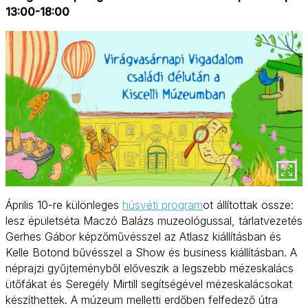
13:00-18:00
Április 10-re különleges
húsvéti program
ot állítottak össze:
lesz épületséta Maczó Balázs muzeológussal, tárlatvezetés
Gerhes Gábor képzőművésszel az Atlasz kiállításban és
Kelle Botond bűvésszel a Show és business kiállításban. A
néprajzi gyűjteményből előveszik a legszebb mézeskalács
ütőfákat és Seregély Mirtill segítségével mézeskalácsokat
készíthettek. A múzeum melletti erdőben felfedező útra