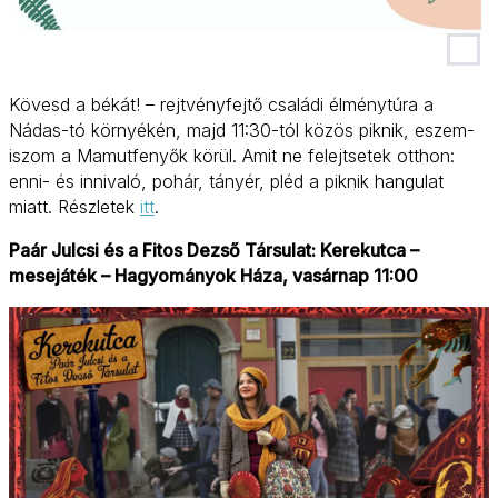
Kövesd a békát! – rejtvényfejtő családi élménytúra a
Nádas-tó környékén, majd 11:30-tól közös piknik, eszem-
iszom a Mamutfenyők körül. Amit ne felejtsetek otthon:
enni- és innivaló, pohár, tányér, pléd a piknik hangulat
miatt. Részletek
itt
.
Paár Julcsi és a Fitos Dezső Társulat: Kerekutca –
mesejáték – Hagyományok Háza, vasárnap 11:00