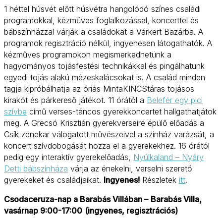
1 héttel húsvét előtt húsvétra hangolódó színes családi
programokkal, kézműves foglalkozással, koncerttel és
bábszínházzal várják a családokat a Várkert Bazárba. A
programok regisztráció nélkül, ingyenesen látogathatók. A
kézműves programokon megismerkedhetünk a
hagyományos tojásfestési technikákkal és pingálhatunk
egyedi tojás alakú mézeskalácsokat is. A család minden
tagja kipróbálhatja az óriás MintaKINCStáras tojásos
kirakót és párkereső játékot. 11 órától a
Belefér egy pici
szívbe
című verses-táncos gyerekkoncertet hallgathatjátok
meg. A Grecsó Krisztián gyerekverseire épülő előadás a
Csík zenekar válogatott művészeivel a színház varázsát, a
koncert szívdobogását hozza el a gyerekekhez. 16 órától
pedig egy interaktív gyerekelőadás,
Nyúlkaland – Nyáry
Detti bábszínháza
várja az énekelni, verselni szerető
gyerekeket és családjaikat.
Ingyenes!
Részletek
itt
.
Csodaceruza-nap a Barabás Villában –
Barabás Villa,
vasárnap 9:00-17:00
(ingyenes, regisztrációs)