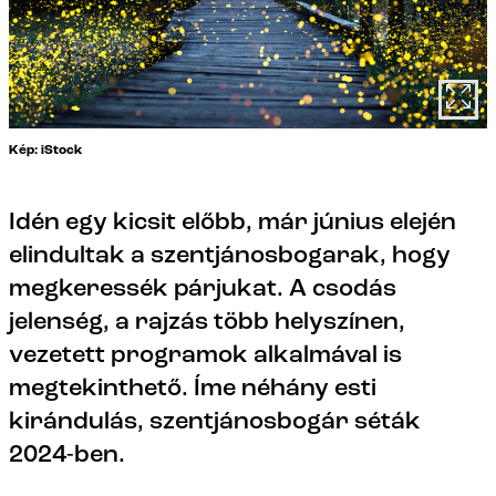
Kép: iStock
Idén egy kicsit előbb, már június elején
elindultak a szentjánosbogarak, hogy
megkeressék párjukat. A csodás
jelenség, a rajzás több helyszínen,
vezetett programok alkalmával is
megtekinthető. Íme néhány esti
kirándulás, szentjánosbogár séták
2024-ben.