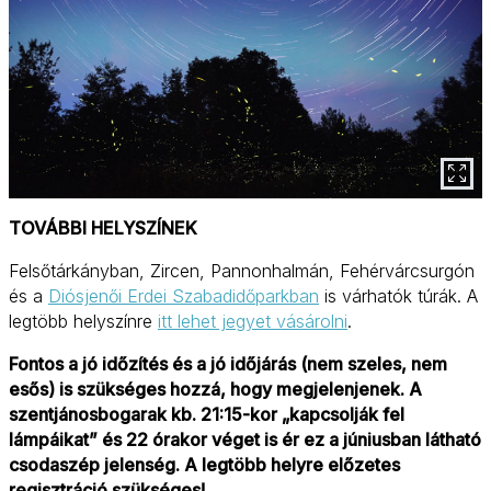
TOVÁBBI HELYSZÍNEK
Felsőtárkányban, Zircen, Pannonhalmán, Fehérvárcsurgón 
és a 
Diósjenői Erdei Szabadidőparkban
 is várhatók túrák. A 
legtöbb helyszínre 
itt lehet jegyet vásárolni
.
Fontos a jó időzítés és a jó időjárás (nem szeles, nem 
esős) is szükséges hozzá, hogy megjelenjenek. A 
szentjánosbogarak kb. 21:15-kor „kapcsolják fel 
lámpáikat” és 22 órakor véget is ér ez a júniusban látható 
csodaszép jelenség. A legtöbb helyre előzetes 
regisztráció szükséges!