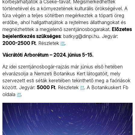
körbejárhatjátok a
Cseke-tavat. Megismerkedhettek 
történetével és a környezetének kulturális örökségével. A 
túra végén a teljes sötétben megérkeztek a tóparti öreg 
erdőbe, ahol hallgathatjátok a rejtelmes állathangokat és 
megnézhetitek a megjelenő szentjánosbogarakat.
 Előzetes 
bejelentkezés szükséges
: batkyg@dinpi.hu. Jegyár: 
2000-2500 Ft
. Részletek 
itt
.
Vácrátóti Arborétum – 2024. június 5-15.
Az idei szentjánosbogár-rajzás már június első hetében
elvarázsolja a Nemzeti Botanikus Kert látogatóit, mely
szervezett esti séták keretében tekinthető meg a faóriások
között. Jegyár:
5000 Ft
. Részletek
itt
. A Botanikuskert Fb
oldala
itt
.