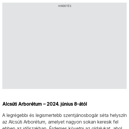
HIRDETÉS
Alcsúti Arborétum
– 2024. június 8-ától
A legrégebbi és legismertebb szentjánosbogár séta helyszín 
az Alcsúti Arborétum, amelyet nagyon sokan keresik fel 
ebben az időszakban. Érdemes követni az oldalukat, ahol 