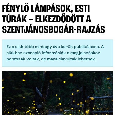
FÉNYLŐ LÁMPÁSOK, ESTI
TÚRÁK – ELKEZDŐDÖTT A
SZENTJÁNOSBOGÁR-RAJZÁS
Ez a cikk több mint egy éve került publikálásra. A
cikkben szereplő információk a megjelenéskor
pontosak voltak, de mára elavultak lehetnek.