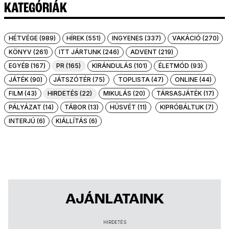
KATEGÓRIÁK
HÉTVÉGE (989)
HÍREK (551)
INGYENES (337)
VAKÁCIÓ (270)
KÖNYV (261)
ITT JÁRTUNK (246)
ADVENT (219)
EGYÉB (167)
PR (165)
KIRÁNDULÁS (101)
ÉLETMÓD (93)
JÁTÉK (90)
JÁTSZÓTÉR (75)
TOPLISTA (47)
ONLINE (44)
FILM (43)
HIRDETÉS (22)
MIKULÁS (20)
TÁRSASJÁTÉK (17)
PÁLYÁZAT (14)
TÁBOR (13)
HÚSVÉT (11)
KIPRÓBÁLTUK (7)
INTERJÚ (6)
KIÁLLÍTÁS (6)
AJÁNLATAINK
HIRDETÉS