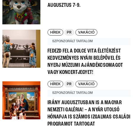
AUGUSZTUS 7-9.
HÍREK
PR
VAKÁCIÓ
SZPONZORÁLT TARTALOM
FEDEZD FEL A DOLCE VITA ÉLETÉRZÉST
KEDVEZMÉNYES NYÁRI BELÉPŐVEL ÉS
NYERJ MÚZEUMI AJÁNDÉKCSOMAGOT
VAGY KONCERTJEGYET!
HÍREK
PR
VAKÁCIÓ
SZPONZORÁLT TARTALOM
IRÁNY AUGUSZTUSBAN IS A MAGYAR
NEMZETI GALÉRIA! – A NYÁR UTOLSÓ
HÓNAPJA IS SZÁMOS IZGALMAS CSALÁDI
PROGRAMOT TARTOGAT