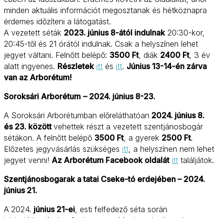
minden aktuális információt megosztanak és hétköznapra 
érdemes időzíteni a látogatást.
A vezetett séták 
2023. június 8-ától indulnak
 20:30-kor, 
20:45-től és 21 órától indulnak. Csak a helyszínen lehet 
jegyet váltani. Felnőtt belépő: 
3500 Ft
, diák 
2400 Ft
, 3 év 
alatt ingyenes. 
Részletek
itt
 és 
itt
. 
Június 13-14-én zárva 
van az Arborétum!
Soroksári Arborétum
– 2024. június 8-23.
A Soroksári Arborétumban előreláthatóan
2024. június 8.
és 23. között
vehettek részt a vezetett szentjánosbogár
sétákon. A felnőtt belépő
3500 Ft
, a gyerek
2500 Ft
.
Előzetes jegyvásárlás szükséges
itt
, a helyszínen nem lehet
jegyet venni!
Az Arborétum Facebook oldalát
itt
találjátok.
Szentjánosbogarak a tatai Cseke-tó erdejében – 2024. 
június 21.
A 2024. 
június 21-ei
, esti felfedező séta során 