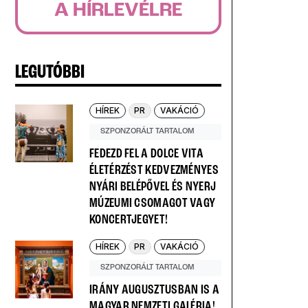
A HÍRLEVÉLRE
LEGUTÓBBI
HÍREK
PR
VAKÁCIÓ
SZPONZORÁLT TARTALOM
FEDEZD FEL A DOLCE VITA
ÉLETÉRZÉST KEDVEZMÉNYES
NYÁRI BELÉPŐVEL ÉS NYERJ
MÚZEUMI CSOMAGOT VAGY
KONCERTJEGYET!
HÍREK
PR
VAKÁCIÓ
SZPONZORÁLT TARTALOM
IRÁNY AUGUSZTUSBAN IS A
MAGYAR NEMZETI GALÉRIA!