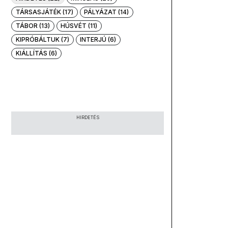
TÁRSASJÁTÉK (17)
PÁLYÁZAT (14)
TÁBOR (13)
HÚSVÉT (11)
KIPRÓBÁLTUK (7)
INTERJÚ (6)
KIÁLLÍTÁS (6)
HIRDETÉS