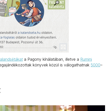
alandsétákat
a Pagony kínálatában, illetve a
Rumini
megajándékozottak könyvek közül is válogathatnak
5000
–
Z