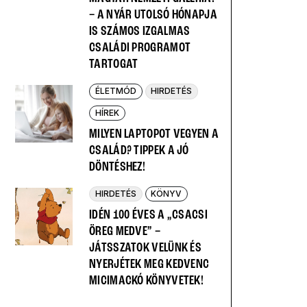
– A NYÁR UTOLSÓ HÓNAPJA
IS SZÁMOS IZGALMAS
CSALÁDI PROGRAMOT
TARTOGAT
ÉLETMÓD
HIRDETÉS
HÍREK
MILYEN LAPTOPOT VEGYEN A
CSALÁD? TIPPEK A JÓ
DÖNTÉSHEZ!
HIRDETÉS
KÖNYV
IDÉN 100 ÉVES A „CSACSI
ÖREG MEDVE” –
JÁTSSZATOK VELÜNK ÉS
NYERJÉTEK MEG KEDVENC
MICIMACKÓ KÖNYVETEK!