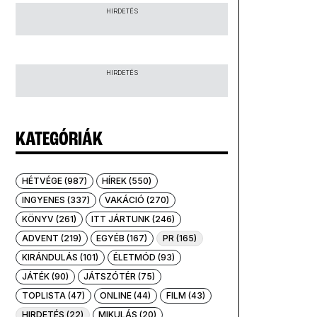
HIRDETÉS
HIRDETÉS
KATEGÓRIÁK
HÉTVÉGE (987)
HÍREK (550)
INGYENES (337)
VAKÁCIÓ (270)
KÖNYV (261)
ITT JÁRTUNK (246)
ADVENT (219)
EGYÉB (167)
PR (165)
KIRÁNDULÁS (101)
ÉLETMÓD (93)
JÁTÉK (90)
JÁTSZÓTÉR (75)
TOPLISTA (47)
ONLINE (44)
FILM (43)
HIRDETÉS (22)
MIKULÁS (20)