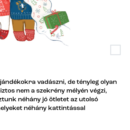
jándékokra vadászni, de tényleg olyan
biztos nem a szekrény mélyén végzi,
tunk néhány jó ötletet az utolsó
elyeket néhány kattintással