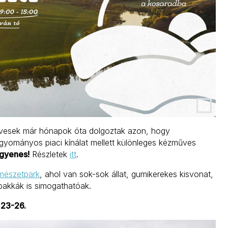
művesek már hónapok óta dolgoztak azon, hogy
gyományos piaci kínálat mellett különleges kézműves
ngyenes!
Részletek
itt
.
mészetpark
, ahol van sok-sok állat, gumikerekes kisvonat,
lpakkák is simogathatóak.
 23-26.