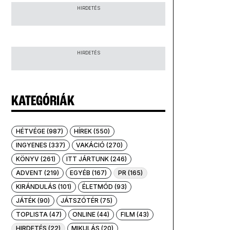
HIRDETÉS
HIRDETÉS
KATEGÓRIÁK
HÉTVÉGE (987)
HÍREK (550)
INGYENES (337)
VAKÁCIÓ (270)
KÖNYV (261)
ITT JÁRTUNK (246)
ADVENT (219)
EGYÉB (167)
PR (165)
KIRÁNDULÁS (101)
ÉLETMÓD (93)
JÁTÉK (90)
JÁTSZÓTÉR (75)
TOPLISTA (47)
ONLINE (44)
FILM (43)
HIRDETÉS (22)
MIKULÁS (20)