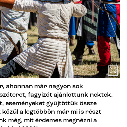
r, ahonnan már nagyon sok
szóteret, fagyizót ajánlottunk nektek.
kat, eseményeket gyűjtöttük össze
 közül a legtöbbön már mi is részt
dunk még, mit érdemes megnézni a