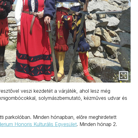
sztővel veszi kezdetét a várjáték, ahol lesz még
zoknigombócokkal, solymászbemutató, kézműves udvar és
ti parkolóban. Minden hónapban, előre meghirdetett
erium Honoris Kulturális Egyesület
. Minden hónap 2.