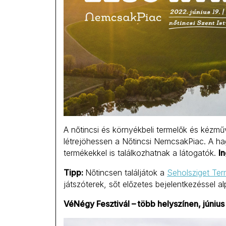
A nőtincsi és környékbeli termelők és kéz
létrejöhessen a Nőtincsi NemcsakPiac. A ha
termékekkel is találkozhatnak a látogatók.
I
Tipp:
Nőtincsen találjátok a
Seholsziget Ter
játszóterek, sőt előzetes bejelentkezéssel a
VéNégy Fesztivál – több helyszínen, június