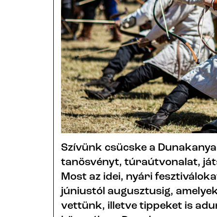
Szívünk csücske a Dunakanya
tanösvényt, túraútvonalat, ját
Most az idei, nyári fesztiválo
júniustól augusztusig, amelyek
vettünk, illetve tippeket is a