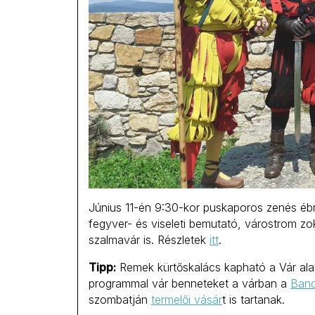
Június 11-én 9:30-kor puskaporos zenés ébre
fegyver- és viseleti bemutató, várostrom 
szalmavár is. Részletek
itt
.
Tipp:
Remek kürtőskalács kapható a Vár alat
programmal vár benneteket a várban a
Band
szombatján
termelői vásár
t is tartanak.