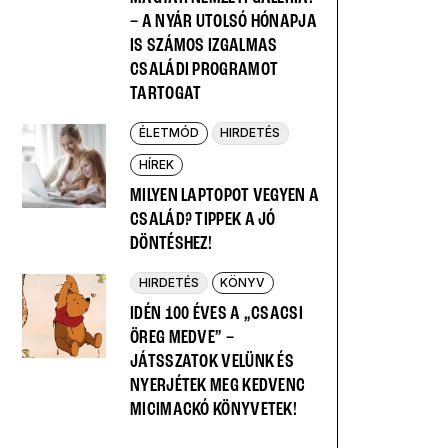
– A NYÁR UTOLSÓ HÓNAPJA
IS SZÁMOS IZGALMAS
CSALÁDI PROGRAMOT
TARTOGAT
ÉLETMÓD
HIRDETÉS
HÍREK
MILYEN LAPTOPOT VEGYEN A
CSALÁD? TIPPEK A JÓ
DÖNTÉSHEZ!
HIRDETÉS
KÖNYV
IDÉN 100 ÉVES A „CSACSI
ÖREG MEDVE” –
JÁTSSZATOK VELÜNK ÉS
NYERJÉTEK MEG KEDVENC
MICIMACKÓ KÖNYVETEK!