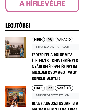
A HÍRLEVÉLRE
LEGUTÓBBI
HÍREK
PR
VAKÁCIÓ
SZPONZORÁLT TARTALOM
FEDEZD FEL A DOLCE VITA
ÉLETÉRZÉST KEDVEZMÉNYES
NYÁRI BELÉPŐVEL ÉS NYERJ
MÚZEUMI CSOMAGOT VAGY
KONCERTJEGYET!
HÍREK
PR
VAKÁCIÓ
SZPONZORÁLT TARTALOM
IRÁNY AUGUSZTUSBAN IS A
MAGYAR NEMZETI GALÉRIA!