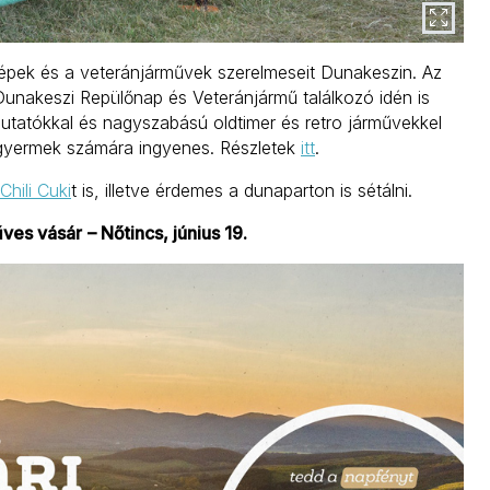
gépek és a veteránjárművek szerelmeseit Dunakeszin. Az
unakeszi Repülőnap és Veteránjármű találkozó idén is
emutatókkal és nagyszabású oldtimer és retro járművekkel
ti gyermek számára ingyenes. Részletek
itt
.
Chili Cuki
t is, illetve érdemes a dunaparton is sétálni.
űves vásár
– Nőtincs, június 19.