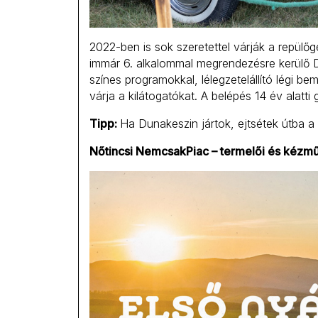
2022-ben is sok szeretettel várják a repülő
immár 6. alkalommal megrendezésre kerülő D
színes programokkal, lélegzetelállító légi b
várja a kilátogatókat. A belépés 14 év alat
Tipp:
Ha Dunakeszin jártok, ejtsétek útba a
Nőtincsi NemcsakPiac – termelői és kézm