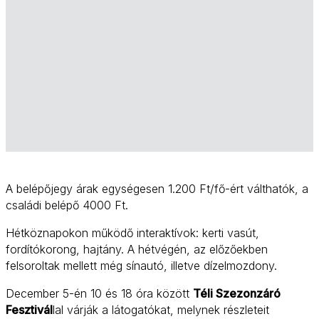
A belépőjegy árak egységesen 1.200 Ft/fő-ért válthatók, a
családi belépő 4000 Ft.
Hétköznapokon működő interaktívok: kerti vasút,
fordítókorong, hajtány. A hétvégén, az előzőekben
felsoroltak mellett még sínautó, illetve dízelmozdony.
December 5-én 10 és 18 óra között
Téli Szezonzáró
Fesztivál
lal várják a látogatókat, melynek részleteit