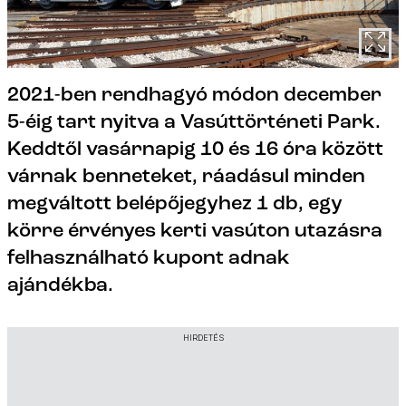
2021-ben rendhagyó módon december
5-éig tart nyitva a Vasúttörténeti Park.
Keddtől vasárnapig 10 és 16 óra között
várnak benneteket, ráadásul minden
megváltott belépőjegyhez 1 db, egy
körre érvényes kerti vasúton utazásra
felhasználható kupont adnak
ajándékba.
HIRDETÉS