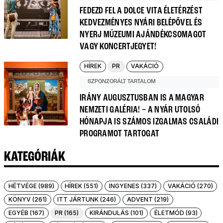
FEDEZD FEL A DOLCE VITA ÉLETÉRZÉST
KEDVEZMÉNYES NYÁRI BELÉPŐVEL ÉS
NYERJ MÚZEUMI AJÁNDÉKCSOMAGOT
VAGY KONCERTJEGYET!
HÍREK
PR
VAKÁCIÓ
SZPONZORÁLT TARTALOM
IRÁNY AUGUSZTUSBAN IS A MAGYAR
NEMZETI GALÉRIA! – A NYÁR UTOLSÓ
HÓNAPJA IS SZÁMOS IZGALMAS CSALÁDI
PROGRAMOT TARTOGAT
KATEGÓRIÁK
HÉTVÉGE (989)
HÍREK (551)
INGYENES (337)
VAKÁCIÓ (270)
KÖNYV (261)
ITT JÁRTUNK (246)
ADVENT (219)
EGYÉB (167)
PR (165)
KIRÁNDULÁS (101)
ÉLETMÓD (93)