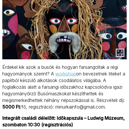
Érdekel kik azok a busók és hogyan farsangoltak a régi
hagyományok szerint? A
workshop
on bevezetnek titeket a
papírból készülő alkotások csodálatos világába. A
foglalkozás alatt a farsangi időszakhoz kapcsolódva igazi
hagyományőrző Busómaszkokat készíthettek és
megismerkedhettek néhány népszokással is. Részvételi díj:
5000 Ft
/fő, regisztráció: minurkainfo@gmail.com.
Integrált családi délelőtt: Időkapszula – Ludwig Múzeum,
szombaton 10:30 (regisztrációs)