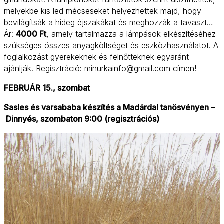
melyekbe kis led mécseseket helyezhettek majd, hogy
bevilágítsák a hideg éjszakákat és meghozzák a tavaszt…
Ár:
4000 Ft
, amely tartalmazza a lámpások elkészítéséhez
szükséges összes anyagköltséget és eszközhasználatot. A
foglalkozást gyerekeknek és felnőtteknek egyaránt
ajánlják. Regisztráció: minurkainfo@gmail.com címen!
FEBRUÁR 15., szombat
Sasles és varsababa készítés a Madárdal tanösvényen –
Dinnyés, szombaton 9:00 (regisztrációs)