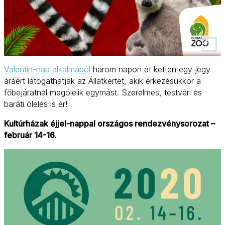
Valentin-nap alkalmából
három napon át ketten egy jegy
áráért látogathatják az Állatkertet, akik érkezésükkor a
főbejáratnál megölelik egymást. Szerelmes, testvéri és
baráti ölelés is ér!
Kultúrházak éjjel-nappal országos rendezvénysorozat –
február 14-16.