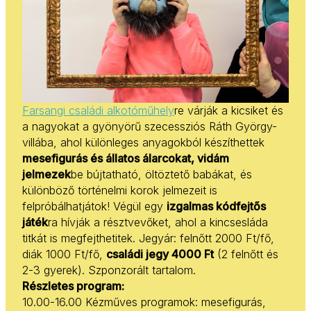
Farsangi családi alkotóműhely
re várják a kicsiket és
a nagyokat a gyönyörű szecessziós Ráth György-
villába, ahol különleges anyagokból készíthettek
mesefigurás és állatos álarcokat, vidám
jelmezek
be bújtatható, öltöztető babákat, és
különböző történelmi korok jelmezeit is
felpróbálhatjátok! Végül egy
izgalmas kódfejtős
játék
ra hívják a résztvevőket, ahol a kincsesláda
titkát is megfejthetitek. Jegyár:
felnőtt 2000 Ft/fő,
diák 1000 Ft/fő,
családi jegy 4000 Ft
(2 felnőtt és
2-3 gyerek). Szponzorált tartalom.
Részletes program:
10.00-16.00 Kézműves programok: mesefigurás,