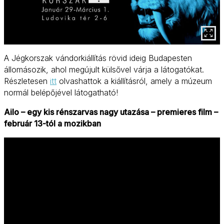
A Jégkorszak vándorkiállítás rövid ideig Budapesten
állomásozik, ahol megújult külsővel várja a látogatókat.
Részletesen
itt
olvashattok a kiállításról, amely a múzeum
normál belépőjével látogatható!
Ailo – egy kis rénszarvas nagy utazása – premieres film –
február 13-tól a mozikban