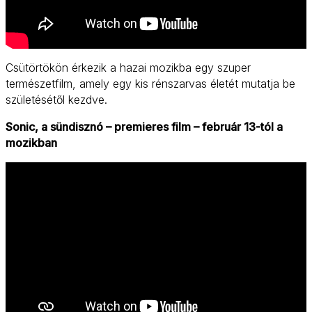
Csütörtökön érkezik a hazai mozikba egy szuper
természetfilm, amely egy kis rénszarvas életét mutatja be
születésétől kezdve.
Sonic, a sündisznó – premieres film – február 13-tól a
mozikban