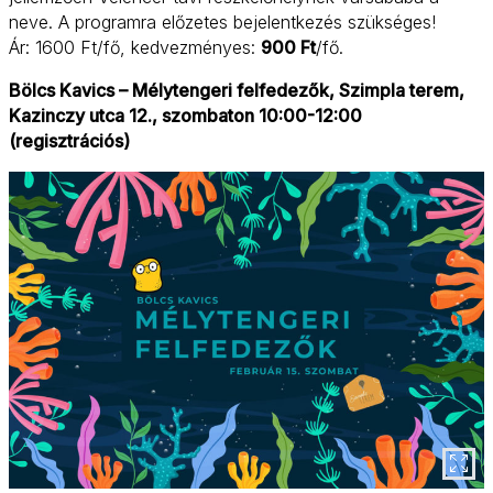
neve. A programra előzetes bejelentkezés szükséges!
Ár: 1600 Ft/fő, kedvezményes:
900 Ft
/fő.
Bölcs Kavics – Mélytengeri felfedezők, Szimpla terem,
Kazinczy utca 12., szombaton 10:00-12:00
(regisztrációs)