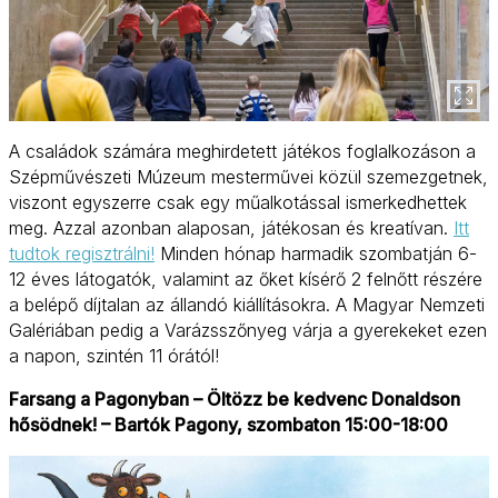
A családok számára meghirdetett játékos foglalkozáson a
Szépművészeti Múzeum mesterművei közül szemezgetnek,
viszont egyszerre csak egy műalkotással ismerkedhettek
meg. Azzal azonban alaposan, játékosan és kreatívan.
Itt
tudtok regisztrálni!
Minden hónap harmadik szombatján 6-
12 éves látogatók, valamint az őket kísérő 2 felnőtt részére
a belépő díjtalan az állandó kiállításokra. A Magyar Nemzeti
Galériában pedig a Varázsszőnyeg várja a gyerekeket ezen
a napon, szintén 11 órától!
Farsang a Pagonyban – Öltözz be kedvenc Donaldson
hősödnek! – Bartók Pagony, szombaton 15:00-18:00