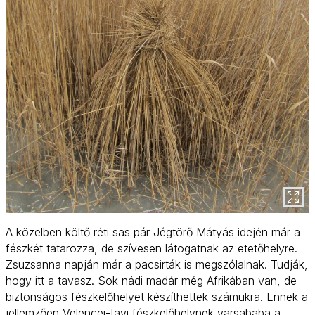
A közelben költő réti sas pár Jégtörő Mátyás idején már a
fészkét tatarozza, de szívesen látogatnak az etetőhelyre.
Zsuzsanna napján már a pacsirták is megszólalnak. Tudják,
hogy itt a tavasz. Sok nádi madár még Afrikában van, de
biztonságos fészkelőhelyet készíthettek számukra. Ennek a
jellemzően Velencei-tavi fészkelőhelynek varsababa a