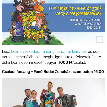
Lesz
kézműveskedés, farsangi tánc, fánkdíszítés
és sok
verses mesét élőben is meghallgathattok! Keltsétek életre
Julia Donaldson meséit! Jegyár:
1000 Ft
/család.
Családi farsang – Fonó Budai Zeneház, szombaton 16:00