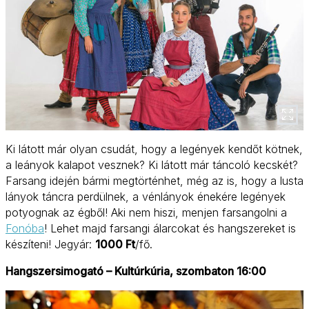
Ki látott már olyan csudát, hogy a legények kendőt kötnek,
a leányok kalapot vesznek? Ki látott már táncoló kecskét?
Farsang idején bármi megtörténhet, még az is, hogy a lusta
lányok táncra perdülnek, a vénlányok énekére legények
potyognak az égből! Aki nem hiszi, menjen farsangolni a
Fonóba
! Lehet majd farsangi álarcokat és hangszereket is
készíteni! Jegyár:
1000 Ft
/fő.
Hangszersimogató – Kultúrkúria, szombaton 16:00