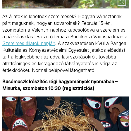
Az állatok is lehetnek szerelmesek? Hogyan választanak
párt maguknak, hogyan udvarolnak? Február 15-én,
szombaton a Valentin-naphoz kapcsolódva a szerelem és
a párválasztás lesz a fő téma a Budakeszi Vadasparkban a
Szerelmes állatok napján
. A szakvezetésen kívül a Pangea
Kulturális és Környezetvédelmi Egyesület játékos előadást
tart a legkisebbnek az udvarlási szokásokról, továbbá
állattréningek és kisragadozó látványetetés is várja az
érdeklődőket. Normál belépővel látogatható!
Busómaszk készítés régi hagyományok nyomában –
Minurka, szombaton 10:30 (regisztrációs)