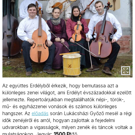
Az együttes Erdélyből érkezik, hogy bemutassa azt a
különleges zenei világot, ami Erdélyt évszázadokkal ezelőtt
jellemezte. Repertoárjukban megtalálhatók népi-, török-,
mű- és egyházzenei vonások és számos különleges
hangszer. Az
előadás
során Lukácsházi Győző mesél a régi
idők zenéjéről és arról, hogyan zajlottak a fejedelmi
udvarokban a vigasságok, milyen zenék és táncok voltak a
mulatságokon. Jegyár:
1500 Ft
/fő.