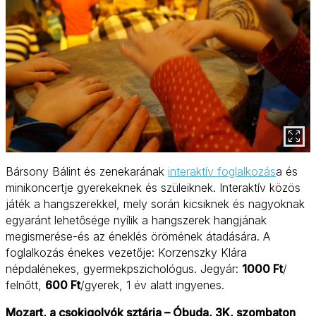
Bársony Bálint és zenekarának
interaktív foglalkozás
a és
minikoncertje gyerekeknek és szüleiknek. Interaktív közös
játék a hangszerekkel, mely során kicsiknek és nagyoknak
egyaránt lehetősége nyílik a hangszerek hangjának
megismerése-és az éneklés örömének átadására. A
foglalkozás énekes vezetője: Korzenszky Klára
népdalénekes, gyermekpszichológus. Jegyár:
1000 Ft
/
felnőtt,
600 Ft
/gyerek, 1 év alatt ingyenes.
Mozart, a csokigolyók sztárja – Óbuda, 3K, szombaton