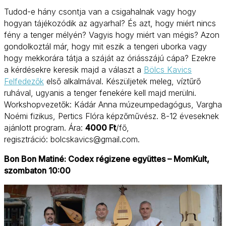
Tudod-e hány csontja van a csigahalnak vagy hogy
hogyan tájékozódik az agyarhal? És azt, hogy miért nincs
fény a tenger mélyén? Vagyis hogy miért van mégis? Azon
gondolkoztál már, hogy mit eszik a tengeri uborka vagy
hogy mekkorára tátja a száját az óriásszájú cápa? Ezekre
a kérdésekre keresik majd a választ a
Bölcs Kavics
Felfedezők
első alkalmával. Készüljetek meleg, víztűrő
ruhával, ugyanis a tenger fenekére kell majd merülni.
Workshopvezetők: Kádár Anna múzeumpedagógus, Vargha
Noémi fizikus, Pertics Flóra képzőművész. 8-12 éveseknek
ajánlott program. Ára:
4000 Ft
/fő,
regisztráció: bolcskavics@gmail.com.
Bon Bon Matiné: Codex régizene együttes – MomKult,
szombaton 10:00