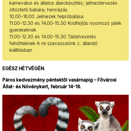
karneválos és állatos álarckészítés; jelmeztervezés
öltöztető babára; hennázás
10.00-16.00 Jelmezek felpróbálása
11.00-12.30 és 14.00-15.30 Kódfejtős nyomozó játék
gyerekeknek
11.00-12.30 és 14.00-15.30 Tárlatvezetés
felnőtteknek A mi szecessziónk c. állandó
kiállításban
EGÉSZ HÉTVÉGÉN
Páros kedvezmény péntektől vasárnapig – Fővárosi
Állat- és Növénykert, február 14-16.