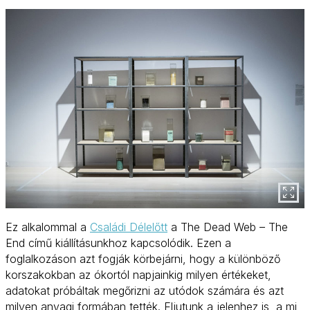
Ez alkalommal a
Családi Délelőtt
a The Dead Web – The
End című kiállításunkhoz kapcsolódik. Ezen a
foglalkozáson azt fogják körbejárni, hogy a különböző
korszakokban az ókortól napjainkig milyen értékeket,
adatokat próbáltak megőrizni az utódok számára és azt
milyen anyagi formában tették. Eljutunk a jelenhez is, a mi