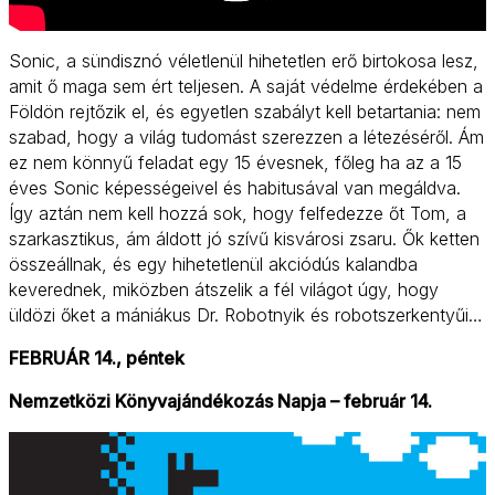
Sonic, a sündisznó véletlenül hihetetlen erő birtokosa lesz,
amit ő maga sem ért teljesen. A saját védelme érdekében a
Földön rejtőzik el, és egyetlen szabályt kell betartania: nem
szabad, hogy a világ tudomást szerezzen a létezéséről. Ám
ez nem könnyű feladat egy 15 évesnek, főleg ha az a 15
éves Sonic képességeivel és habitusával van megáldva.
Így aztán nem kell hozzá sok, hogy felfedezze őt Tom, a
szarkasztikus, ám áldott jó szívű kisvárosi zsaru. Ők ketten
összeállnak, és egy hihetetlenül akciódús kalandba
keverednek, miközben átszelik a fél világot úgy, hogy
üldözi őket a mániákus Dr. Robotnyik és robotszerkentyűi…
FEBRUÁR 14., péntek
Nemzetközi Könyvajándékozás Napja – február 14.