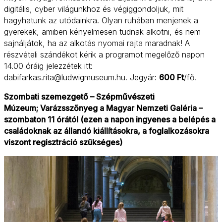
digitális, cyber világunkhoz és végiggondoljuk, mit
hagyhatunk az utódainkra. Olyan ruhában menjenek a
gyerekek, amiben kényelmesen tudnak alkotni, és nem
sajnáljátok, ha az alkotás nyomai rajta maradnak! A
részvételi szándékot kérik a programot megelőző napon
14.00 óráig jelezzétek itt:
dabifarkas.rita@ludwigmuseum.hu. Jegyár:
600 Ft
/fő.
Szombati szemezgető – Szépművészeti
Múzeum; Varázsszőnyeg a Magyar Nemzeti Galéria –
szombaton 11 órától (ezen a napon ingyenes a belépés a
családoknak az állandó kiállításokra, a foglalkozásokra
viszont regisztráció szükséges)