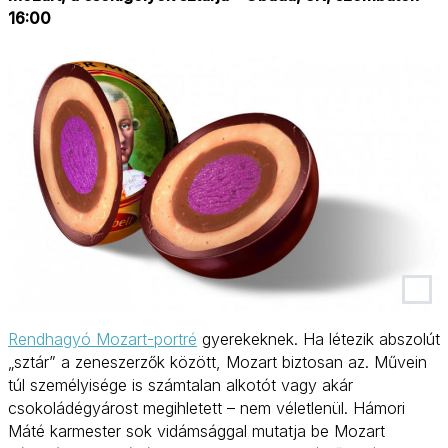
16:00
Rendhagyó Mozart-portré
gyerekeknek. Ha létezik abszolút
„sztár” a zeneszerzők között, Mozart biztosan az. Művein
túl személyisége is számtalan alkotót vagy akár
csokoládégyárost megihletett – nem véletlenül. Hámori
Máté karmester sok vidámsággal mutatja be Mozart