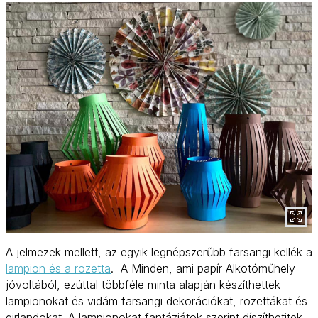
A jelmezek mellett, az egyik legnépszerűbb farsangi kellék a
lampion és a rozetta
. A Minden, ami papír Alkotóműhely
jóvoltából, ezúttal többféle minta alapján készíthettek
lampionokat és vidám farsangi dekorációkat, rozettákat és
girlandokat. A lampionokat fantáziátok szerint díszíthetitek,