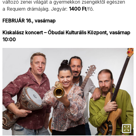
változó zenei világát a gyermekkori zsengéktől egészen
a Requiem drámájáig. Jegyár:
1400 Ft
/fő.
FEBRUÁR 16., vasárnap
Kiskalász koncert – Óbudai Kulturális Központ, vasárnap
10:00