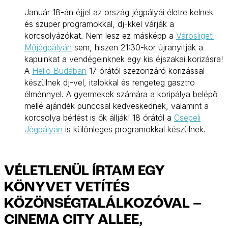
Január 18-án éjjel az ország jégpályái életre kelnek
és szuper programokkal, dj-kkel várják a
korcsolyázókat. Nem lesz ez másképp a
Városligeti
Műjégpályán
sem, hiszen 21:30-kor újranyitják a
kapuinkat a vendégeinknek egy kis éjszakai korizásra!
A
Hello Budában
17 órától szezonzáró korizással
készülnek dj-vel, italokkal és rengeteg gasztro
élménnyel. A gyermekek számára a koripálya belépő
mellé ajándék punccsal kedveskednek, valamint a
korcsolya bérlést is ők állják! 18 órától a
Csepeli
Jégpályán
is különleges programokkal készülnek.
VÉLETLENÜL ÍRTAM EGY
KÖNYVET VETÍTÉS
KÖZÖNSÉGTALÁLKOZÓVAL –
CINEMA CITY ALLEE,