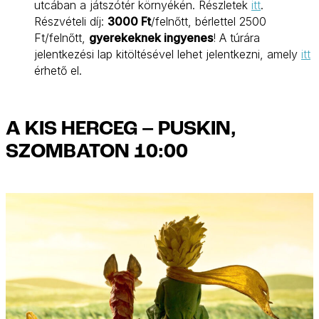
utcában a játszótér környékén. Részletek
itt
.
Részvételi díj:
3000 Ft
/felnőtt, bérlettel 2500
Ft/felnőtt,
gyerekeknek ingyenes
! A túrára
jelentkezési lap kitöltésével lehet jelentkezni, amely
itt
érhető el.
A KIS HERCEG – PUSKIN,
SZOMBATON 10:00