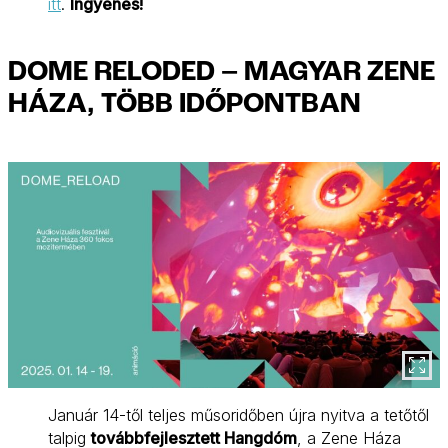
itt
.
Ingyenes!
DOME RELODED – MAGYAR ZENE
HÁZA, TÖBB IDŐPONTBAN
Január 14-től teljes műsoridőben újra nyitva a tetőtől
talpig
továbbfejlesztett Hangdóm
, a Zene Háza