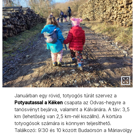
Januárban egy rövid, totyogós túrát szervez a
Potyautassal a Kéken
csapata az Odvas-hegyre a
tanösvényt bejárva, valamint a Kálváriára. A táv: 3,5
km (lehetőség van 2,5 km-nél kiszállni). A körtúra
totyogósok számára is könnyen teljesíthető.
Találkozó: 9:30 és 10 között Budaörsön a Máriavölgy