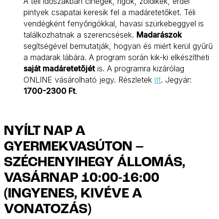
A téli időszakban cinegék, rigók, zöldikék, erdei
pintyek csapatai keresik fel a madáretetőket. Téli
vendégként fenyőrigókkal, havasi szürkebeggyel is
találkozhatnak a szerencsések.
Madarászok
segítségével bemutatják, hogyan és miért kerül gyűrű
a madarak lábára. A program során kik-ki elkészítheti
saját madáretetőjét
is. A programra kizárólag
ONLINE vásárolható jegy. Részletek
itt
. Jegyár:
1700-2300 Ft
.
NYÍLT NAP A
GYERMEKVASÚTON –
SZÉCHENYIHEGY ÁLLOMÁS,
VASÁRNAP 10:00-16:00
(INGYENES, KIVÉVE A
VONATOZÁS)