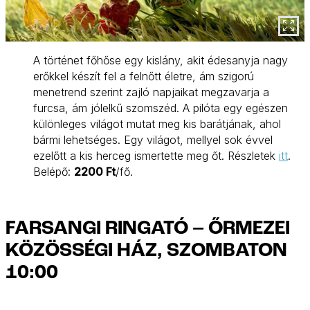
A történet főhőse egy kislány, akit édesanyja nagy
erőkkel készít fel a felnőtt életre, ám szigorú
menetrend szerint zajló napjaikat megzavarja a
furcsa, ám jólelkű szomszéd. A pilóta egy egészen
különleges világot mutat meg kis barátjának, ahol
bármi lehetséges. Egy világot, mellyel sok évvel
ezelőtt a kis herceg ismertette meg őt. Részletek
itt
.
Belépő:
2200 Ft
/fő.
FARSANGI RINGATÓ – ŐRMEZEI
KÖZÖSSÉGI HÁZ, SZOMBATON
10:00