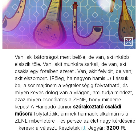
Van, aki bátorságot merít belőle, de van, aki inkább
elalszik tőle. Van, akit munkára sarkall, de van, aki
csakis egy fotelben szereti. Van, akit felvidít, de van,
akit elszomorít. (Főleg, ha nagyon hamis…) Lássuk
be, a sor majdnem a végtelenségig folytatható, és
milyen kevés dolog van a világon, ami tudja mindezt,
azaz milyen csodálatos a ZENE, hogy minderre
képes! A Hangadó Junior
szórakoztató családi
műsora
folytatódik, aminek harmadik alkalmán is a
ZENE mibenlétére – és persze az élet nagy kérdéseire
– keresik a választ. Részletek
itt
. Jegyár:
3200 Ft
.