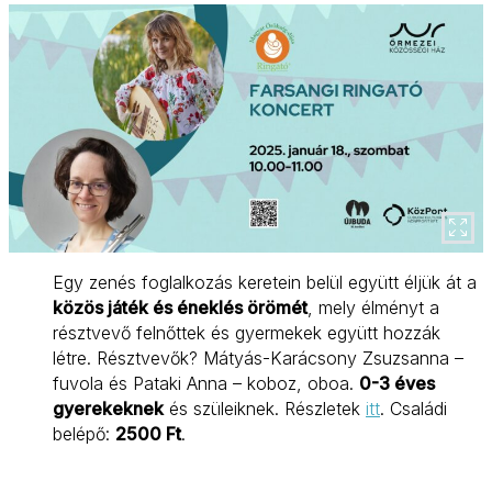
Egy zenés foglalkozás keretein belül együtt éljük át a
közös játék és éneklés örömét
, mely élményt a
résztvevő felnőttek és gyermekek együtt hozzák
létre. Résztvevők? Mátyás-Karácsony Zsuzsanna –
fuvola és Pataki Anna – koboz, oboa.
0-3 éves
gyerekeknek
és szüleiknek. Részletek
itt
. Családi
belépő:
2500 Ft
.