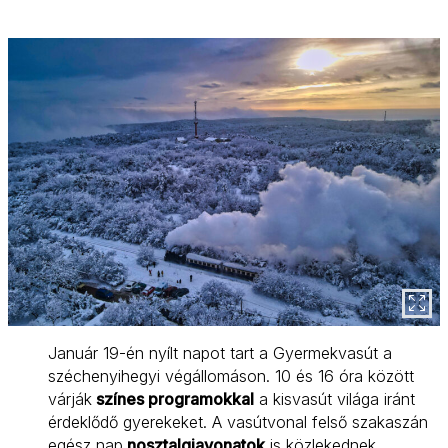
Január 19-én nyílt napot tart a Gyermekvasút a
széchenyihegyi végállomáson. 10 és 16 óra között
várják
színes programokkal
a kisvasút világa iránt
érdeklődő gyerekeket. A vasútvonal felső szakaszán
egész nap
nosztalgiavonatok
is közlekednek.