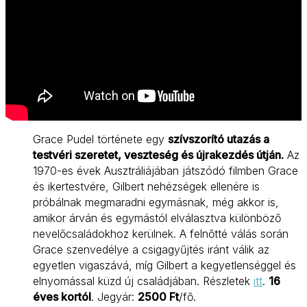
Grace Pudel története egy
szívszorító utazás a
testvéri szeretet, veszteség és újrakezdés útján.
Az
1970-es évek Ausztráliájában játszódó filmben Grace
és ikertestvére, Gilbert nehézségek ellenére is
próbálnak megmaradni egymásnak, még akkor is,
amikor árván és egymástól elválasztva különböző
nevelőcsaládokhoz kerülnek. A felnőtté válás során
Grace szenvedélye a csigagyűjtés iránt válik az
egyetlen vigaszává, míg Gilbert a kegyetlenséggel és
elnyomással küzd új családjában. Részletek
itt
.
16
éves kortól
. Jegyár:
2500 Ft
/fő.