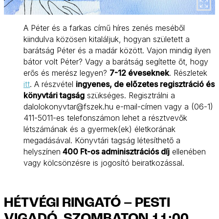
A Péter és a farkas című híres zenés meséből
kiindulva közösen kitaláljuk, hogyan született a
barátság Péter és a madár között. Vajon mindig ilyen
bátor volt Péter? Vagy a barátság segítette őt, hogy
erős és merész legyen?
7-12 éveseknek
. Részletek
itt
. A részvétel
ingyenes, de előzetes regisztráció és
könyvtári tagság
szükséges. Regisztrálni a
dalolokonyvtar@fszek.hu e-mail-címen vagy a (06-1)
411-5011-es telefonszámon lehet a résztvevők
létszámának és a gyermek(ek) életkorának
megadásával. Könyvtári tagság létesíthető a
helyszínen
400 Ft-os adminisztrációs díj
ellenében
vagy kölcsönzésre is jogosító beiratkozással.
HÉTVÉGI RINGATÓ – PESTI
VIGADÓ, SZOMBATON 11:00