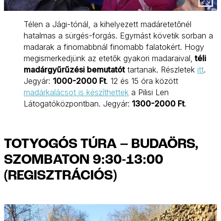
Télen a Jági-tónál, a kihelyezett madáretetőnél
hatalmas a sürgés-forgás. Egymást követik sorban a
madarak a finomabbnál finomabb falatokért. Hogy
megismerkedjünk az etetők gyakori madaraival,
téli
madárgyűrűzési bemutatót
tartanak. Részletek
itt
.
Jegyár:
1000-2000 Ft
. 12 és 15 óra között
madárkalácsot is készíthettek
a Pilisi Len
Látogatóközpontban. Jegyár:
1300-2000 Ft
.
TOTYOGÓS TÚRA – BUDAÖRS,
SZOMBATON 9:30-13:00
(REGISZTRÁCIÓS)