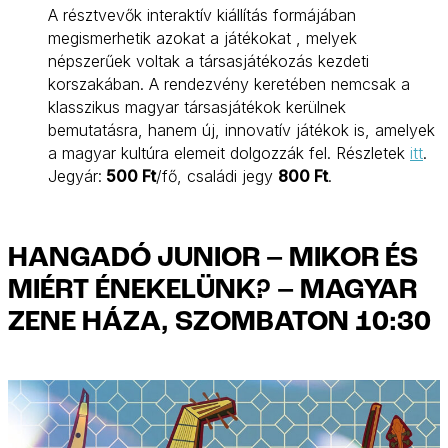
A résztvevők interaktív kiállítás formájában
megismerhetik azokat a játékokat , melyek
népszerűek voltak a társasjátékozás kezdeti
korszakában. A rendezvény keretében nemcsak a
klasszikus magyar társasjátékok kerülnek
bemutatásra, hanem új, innovatív játékok is, amelyek
a magyar kultúra elemeit dolgozzák fel. Részletek
itt
.
Jegyár:
500 Ft
/fő, családi jegy
800 Ft
.
HANGADÓ JUNIOR – MIKOR ÉS
MIÉRT ÉNEKELÜNK? – MAGYAR
ZENE HÁZA, SZOMBATON 10:30