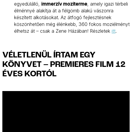
egyedülálló,
immerzív moziterme
, amely igazi térbeli
élménnyé alakítja át a félgömb alakú vászonra
készített alkotásokat. Az átfogó fejlesztésnek
köszönhetően még élénkebb, 360 fokos moziélményt
élhetsz át – csak a Zene Házában! Részletek
itt
.
VÉLETLENÜL ÍRTAM EGY
KÖNYVET – PREMIERES FILM 12
ÉVES KORTÓL