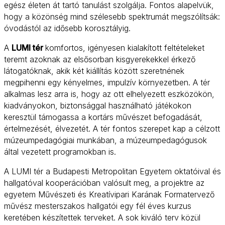
egész életen át tartó tanulást szolgálja. Fontos alapelvük,
hogy a közönség mind szélesebb spektrumát megszólítsák:
óvodástól az idősebb korosztályig.
A
LUMI tér
komfortos, igényesen kialakított feltételeket
teremt azoknak az elsősorban kisgyerekekkel érkező
látogatóknak, akik két kiállítás között szeretnének
megpihenni egy kényelmes, impulzív környezetben. A tér
alkalmas lesz arra is, hogy az ott elhelyezett eszközökön,
kiadványokon, biztonsággal használható játékokon
keresztül támogassa a kortárs művészet befogadását,
értelmezését, élvezetét. A tér fontos szerepet kap a célzott
múzeumpedagógiai munkában, a múzeumpedagógusok
által vezetett programokban is.
A LUMI tér a Budapesti Metropolitan Egyetem oktatóival és
hallgatóval kooperációban valósult meg, a projektre az
egyetem Művészeti és Kreatívipari Karának Formatervező
művész mesterszakos hallgatói egy fél éves kurzus
keretében készítettek terveket. A sok kiváló terv közül