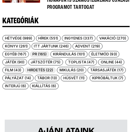
HÓNAPJA IS SZÁMOS IZGALMAS CSALÁDI
PROGRAMOT TARTOGAT
KATEGÓRIÁK
HÉTVÉGE (989)
HÍREK (551)
INGYENES (337)
VAKÁCIÓ (270)
KÖNYV (261)
ITT JÁRTUNK (246)
ADVENT (219)
EGYÉB (167)
PR (165)
KIRÁNDULÁS (101)
ÉLETMÓD (93)
JÁTÉK (90)
JÁTSZÓTÉR (75)
TOPLISTA (47)
ONLINE (44)
FILM (43)
HIRDETÉS (22)
MIKULÁS (20)
TÁRSASJÁTÉK (17)
PÁLYÁZAT (14)
TÁBOR (13)
HÚSVÉT (11)
KIPRÓBÁLTUK (7)
INTERJÚ (6)
KIÁLLÍTÁS (6)
AJÁNLATAINK