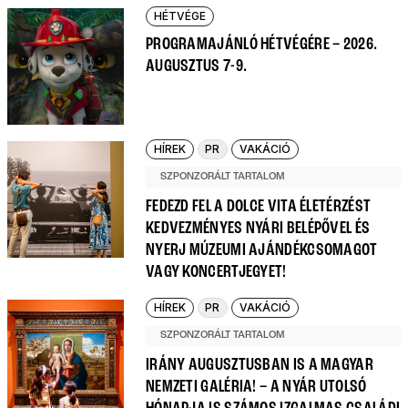
HÉTVÉGE
PROGRAMAJÁNLÓ HÉTVÉGÉRE – 2026.
AUGUSZTUS 7-9.
HÍREK
PR
VAKÁCIÓ
SZPONZORÁLT TARTALOM
FEDEZD FEL A DOLCE VITA ÉLETÉRZÉST
KEDVEZMÉNYES NYÁRI BELÉPŐVEL ÉS
NYERJ MÚZEUMI AJÁNDÉKCSOMAGOT
VAGY KONCERTJEGYET!
HÍREK
PR
VAKÁCIÓ
SZPONZORÁLT TARTALOM
IRÁNY AUGUSZTUSBAN IS A MAGYAR
NEMZETI GALÉRIA! – A NYÁR UTOLSÓ