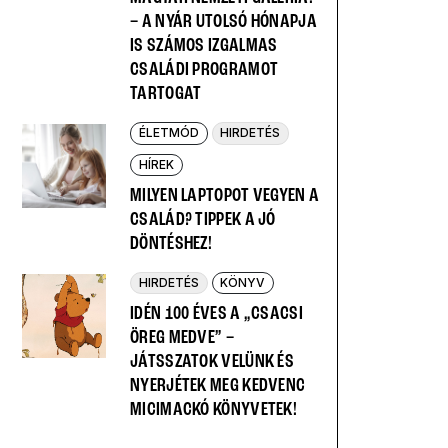
– A NYÁR UTOLSÓ HÓNAPJA
IS SZÁMOS IZGALMAS
CSALÁDI PROGRAMOT
TARTOGAT
ÉLETMÓD
HIRDETÉS
HÍREK
MILYEN LAPTOPOT VEGYEN A
CSALÁD? TIPPEK A JÓ
DÖNTÉSHEZ!
HIRDETÉS
KÖNYV
IDÉN 100 ÉVES A „CSACSI
ÖREG MEDVE” –
JÁTSSZATOK VELÜNK ÉS
NYERJÉTEK MEG KEDVENC
MICIMACKÓ KÖNYVETEK!