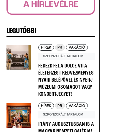
A HÍRLEVÉLRE
LEGUTÓBBI
HÍREK
PR
VAKÁCIÓ
SZPONZORÁLT TARTALOM
FEDEZD FEL A DOLCE VITA
ÉLETÉRZÉST KEDVEZMÉNYES
NYÁRI BELÉPŐVEL ÉS NYERJ
MÚZEUMI CSOMAGOT VAGY
KONCERTJEGYET!
HÍREK
PR
VAKÁCIÓ
SZPONZORÁLT TARTALOM
IRÁNY AUGUSZTUSBAN IS A
MAGYAR NEMZETI GALÉRIA!