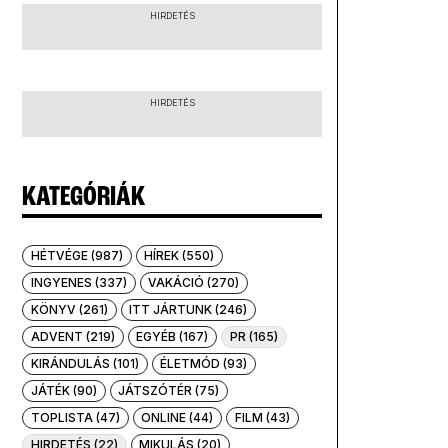
HIRDETÉS
HIRDETÉS
KATEGÓRIÁK
HÉTVÉGE (987)
HÍREK (550)
INGYENES (337)
VAKÁCIÓ (270)
KÖNYV (261)
ITT JÁRTUNK (246)
ADVENT (219)
EGYÉB (167)
PR (165)
KIRÁNDULÁS (101)
ÉLETMÓD (93)
JÁTÉK (90)
JÁTSZÓTÉR (75)
TOPLISTA (47)
ONLINE (44)
FILM (43)
HIRDETÉS (22)
MIKULÁS (20)