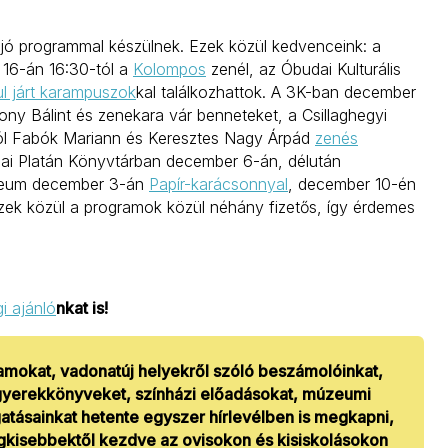
 jó programmal készülnek. Ezek közül kedvenceink: a
16-án 16:30-tól a
Kolompos
zenél, az Óbudai Kulturális
ul járt karampuszok
kal találkozhattok. A 3K-ban december
ony Bálint és zenekara vár benneteket, a Csillaghegyi
ól Fabók Mariann és Keresztes Nagy Árpád
zenés
dai Platán Könyvtárban december 6-án, délután
zeum december 3-án
Papír-karácsonnyal
, december 10-én
Ezek közül a programok közül néhány fizetős, így érdemes
i ajánló
nkat is!
amokat, vadonatúj helyekről szóló beszámolóinkat,
b gyerekkönyveket, színházi előadásokat, múzeumi
atásainkat hetente egyszer hírlevélben is megkapni,
egkisebbektől kezdve az ovisokon és kisiskolásokon