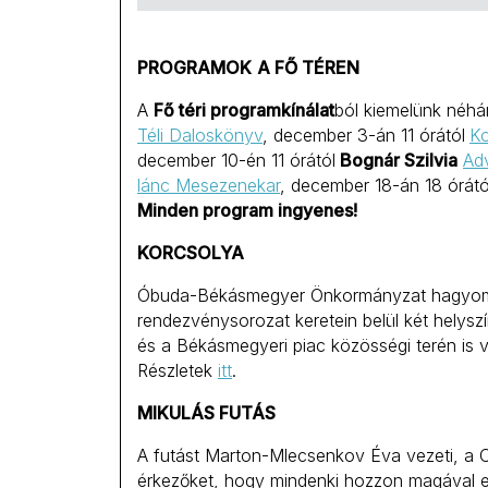
PROGRAMOK
A FŐ TÉREN
A
Fő téri programkínálat
ból kiemelünk néhá
Téli Daloskönyv
, december 3-án 11 órától
K
december 10-én 11 órától
Bognár Szilvia
Adv
lánc Mesezenekar
, december 18-án 18 órátó
Minden program ingyenes!
KORCSOLYA
Óbuda-Békásmegyer Önkormányzat hagyom
rendezvénysorozat keretein belül két helysz
és a Békásmegyeri piac közösségi terén is v
Részletek
itt
.
MIKULÁS FUTÁS
A futást Marton-Mlecsenkov Éva vezeti, a 
érkezőket, hogy mindenki hozzon magával eg