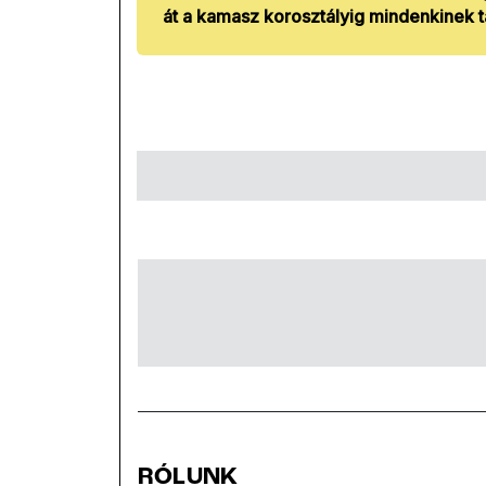
át a kamasz korosztályig mindenkinek t
RÓLUNK