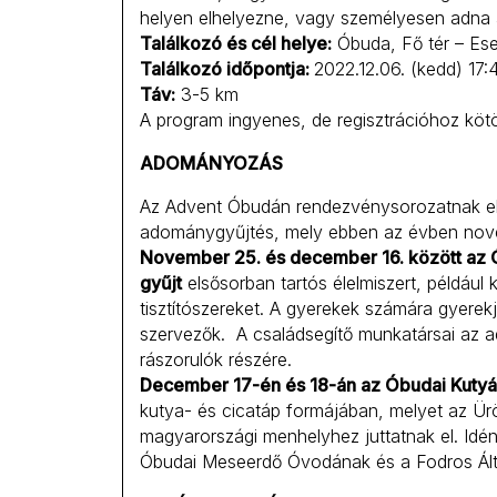
helyen elhelyezne, vagy személyesen adna á
Találkozó és cél helye:
Óbuda, Fő tér – Es
Találkozó időpontja:
2022.12.06. (kedd) 17:
Táv:
3-5 km
A program ingyenes, de regisztrációhoz kötö
ADOMÁNYOZÁS
Az Advent Óbudán rendezvénysorozatnak ebbe
adománygyűjtés, mely ebben az évben nove
November 25. és december 16. között az
gyűjt
elsősorban tartós élelmiszert, például k
tisztítószereket. A gyerekek számára gyere
szervezők. A családsegítő munkatársai az 
rászorulók részére.
December 17-én és 18-án az Óbudai Kutyá
kutya- és cicatáp formájában, melyet az Ürö
magyarországi menhelyhez juttatnak el. Idé
Óbudai Meseerdő Óvodának és a Fodros Által