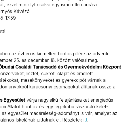
t, ezzel mosolyt csalva egy ismeretlen arcára.
ernyős Kávézó
45-17:59
tt!
n az évben is kiemelten fontos pillére az adventi
mber 25. és december 18. között valósul meg.
 Óbudai Családi Tanácsadó és Gyermekvédelmi Központ
onzerveket, lisztet, cukrot, olajat és emellett
kjátékokat, mesekönyveket és gyerekcipőt várnak a
adományokból karácsonyi csomagokat állítanak össze a
s Egyesület
várja nagylelkű felajánlásaikat energiadús
mi Állatotthonhoz és egy leginkább rászoruló kelet-
n az egyesület madáreleség-adományt is vár, amelyet az
ános Iskolának juttatnak el. Részletek
itt
.