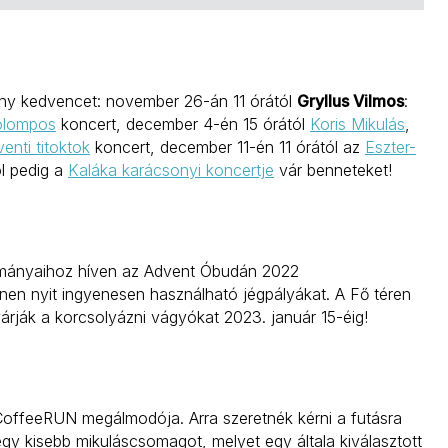
ny kedvencet: november 26-án 11 órától
Gryllus Vilmos
:
olompos
koncert, december 4-én 15 órától
Koris Mikulás
,
enti titoktok
koncert, december 11-én 11 órától az
Eszter-
l pedig a
Kaláka karácsonyi koncertje
vár benneteket!
ányaihoz híven az Advent Óbudán 2022
ínen nyit ingyenesen használható jégpályákat. A Fő téren
árják a korcsolyázni vágyókat 2023. január 15-éig!
CoffeeRUN megálmodója. Arra szeretnék kérni a futásra
y kisebb mikuláscsomagot, melyet egy általa kiválasztott