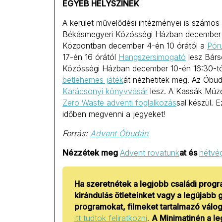
EGYÉB HELYSZÍNEK
A kerület művelődési intézményei is számos
Békásmegyeri Közösségi Házban december 
Központban december 4-én 10 órától a
Pór
17-én 16 órától
Hangszersimogató
lesz Bárs
Közösségi Házban december 10-én 16:30-t
betlehemes játék
át nézhetitek meg. Az Óbu
Karácsonyi könyvvásár
lesz. A Kassák Mú
Zero Waste adventi foglalkozás
sal készül. 
időben megvenni a jegyeket!
Forrás:
Advent Óbudán
Nézzétek meg
Advent rovatunk
at és
hétvég
Ha szeretnétek a legjobb családi progr
kirándulás ötleteinket vagy a legújab
programokat, filmeket tartalmazó válog
itt tudtok feliratkozni
.
A Minimatinén a l