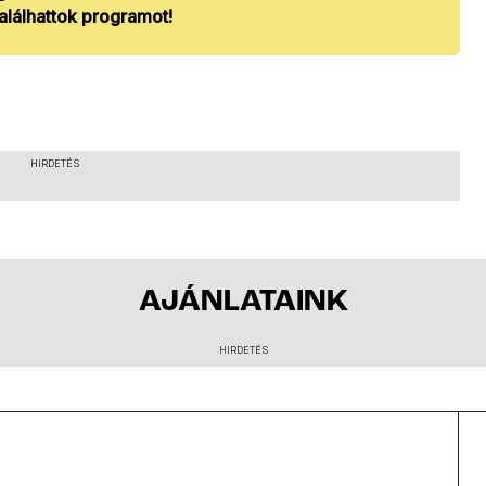
alálhattok programot!
HIRDETÉS
AJÁNLATAINK
HIRDETÉS