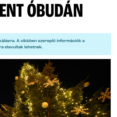
VENT ÓBUDÁN
ikálásra. A cikkben szereplő információk a
a elavultak lehetnek.