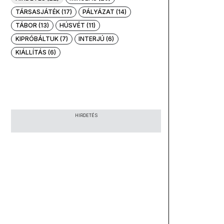
TÁRSASJÁTÉK (17)
PÁLYÁZAT (14)
TÁBOR (13)
HÚSVÉT (11)
KIPRÓBÁLTUK (7)
INTERJÚ (6)
KIÁLLÍTÁS (6)
HIRDETÉS