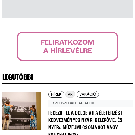
FELIRATKOZOM
A HÍRLEVÉLRE
LEGUTÓBBI
HÍREK
PR
VAKÁCIÓ
SZPONZORÁLT TARTALOM
FEDEZD FEL A DOLCE VITA ÉLETÉRZÉST
KEDVEZMÉNYES NYÁRI BELÉPŐVEL ÉS
NYERJ MÚZEUMI CSOMAGOT VAGY
KONCERTJEGYET!