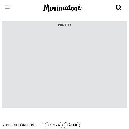
HIRDETÉS
2021. OKTÓBER 19.
/
KÖNYV
JÁTÉK