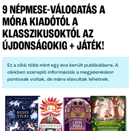
9 NÉPMESE-VÁLOGATÁS A
MÓRA KIADÓTÓL A
KLASSZIKUSOKTÓL AZ
ÚJDONSÁGOKIG + JÁTÉK!
Ez a cikk több mint egy éve került publikálásra. A
cikkben szereplő információk a megjelenéskor
pontosak voltak, de mára elavultak lehetnek.