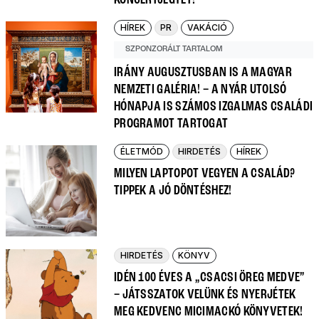
HÍREK
PR
VAKÁCIÓ
SZPONZORÁLT TARTALOM
IRÁNY AUGUSZTUSBAN IS A MAGYAR
NEMZETI GALÉRIA! – A NYÁR UTOLSÓ
HÓNAPJA IS SZÁMOS IZGALMAS CSALÁDI
PROGRAMOT TARTOGAT
ÉLETMÓD
HIRDETÉS
HÍREK
MILYEN LAPTOPOT VEGYEN A CSALÁD?
TIPPEK A JÓ DÖNTÉSHEZ!
HIRDETÉS
KÖNYV
IDÉN 100 ÉVES A „CSACSI ÖREG MEDVE”
– JÁTSSZATOK VELÜNK ÉS NYERJÉTEK
MEG KEDVENC MICIMACKÓ KÖNYVETEK!