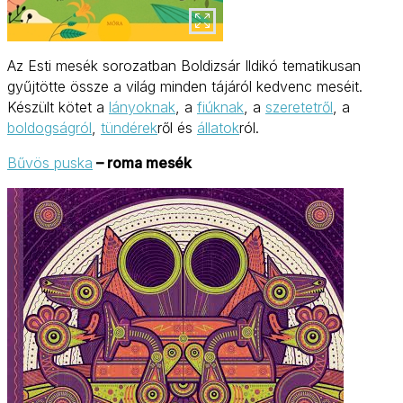
Az Esti mesék sorozatban Boldizsár Ildikó tematikusan
gyűjtötte össze a világ minden tájáról kedvenc meséit.
Készült kötet a
lányoknak
, a
fiúknak
, a
szeretetről
, a
boldogságról
,
tündérek
ről és
állatok
ról.
Bűvös puska
– roma mesék