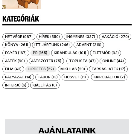
KATEGÓRIÁK
HÉTVÉGE (987)
HÍREK (550)
INGYENES (337)
VAKÁCIÓ (270)
KÖNYV (261)
ITT JÁRTUNK (246)
ADVENT (219)
EGYÉB (167)
PR (165)
KIRÁNDULÁS (101)
ÉLETMÓD (93)
JÁTÉK (90)
JÁTSZÓTÉR (75)
TOPLISTA (47)
ONLINE (44)
FILM (43)
HIRDETÉS (22)
MIKULÁS (20)
TÁRSASJÁTÉK (17)
PÁLYÁZAT (14)
TÁBOR (13)
HÚSVÉT (11)
KIPRÓBÁLTUK (7)
INTERJÚ (6)
KIÁLLÍTÁS (6)
AJÁNLATAINK