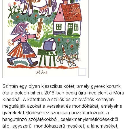
Szintén egy olyan klasszikus kötet, amely gyerek korunk
óta a polcon pihen. 2016-ban pedig újra megjelent a Móra
Kiadónál. A kötetben a szülők és az óvónők könnyen
megtalálják azokat a verseket és mondókákat, amelyek a
gyerekek fejlődéséhez szorosan hozzátartoznak: a
hangutánzó szójátékokból, cselekményismétlődésekből
álló, egyszerű, mondókaszerű meséket, a láncmeséket,