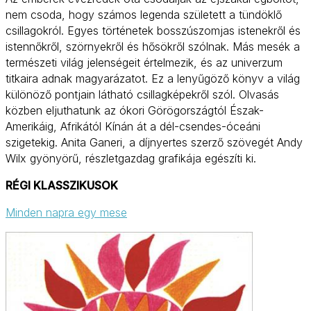
nem csoda, hogy számos legenda született a tündöklő
csillagokról. Egyes történetek bosszúszomjas istenekről és
istennőkről, szörnyekről és hősökről szólnak. Más mesék a
természeti világ jelenségeit értelmezik, és az univerzum
titkaira adnak magyarázatot. Ez a lenyűgöző könyv a világ
különöző pontjain látható csillagképekről szól. Olvasás
közben eljuthatunk az ókori Görögországtól Észak-
Amerikáig, Afrikától Kínán át a dél-csendes-óceáni
szigetekig. Anita Ganeri, a díjnyertes szerző szövegét Andy
Wilx gyönyörű, részletgazdag grafikája egészíti ki.
RÉGI KLASSZIKUSOK
Minden napra egy mese