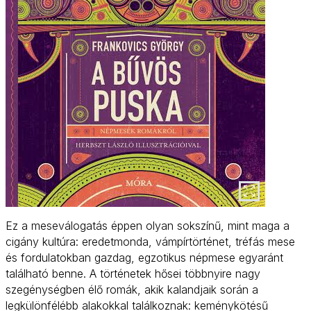
Ez a meseválogatás éppen olyan sokszínű, mint maga a
cigány kultúra: eredetmonda, vámpírtörténet, tréfás mese
és fordulatokban gazdag, egzotikus népmese egyaránt
található benne. A történetek hősei többnyire nagy
szegénységben élő romák, akik kalandjaik során a
legkülönfélébb alakokkal találkoznak: keménykötésű