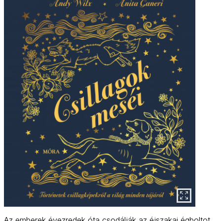
Az emberek évezredek óta csodálják az éjszakai égboltot,