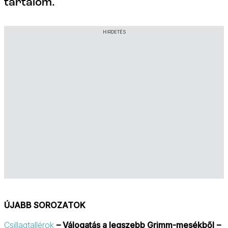
tartalom.
HIRDETÉS
ÚJABB SOROZATOK
Csillagtallérok
– Válogatás a legszebb Grimm-mesékből
–