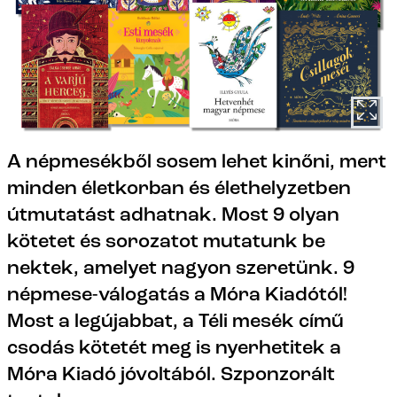
A népmesékből sosem lehet kinőni, mert
minden életkorban és élethelyzetben
útmutatást adhatnak. Most 9 olyan
kötetet és sorozatot mutatunk be
nektek, amelyet nagyon szeretünk. 9
népmese-válogatás a Móra Kiadótól!
Most a legújabbat, a Téli mesék című
csodás kötetét meg is nyerhetitek a
Móra Kiadó jóvoltából. Szponzorált