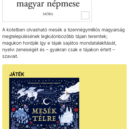
A kötetben olvasható mesék a tizennégymilliós magyarság
megtelepülésének legkülönbözőbb tájain teremtek;
magukon hordják így e tájak sajátos mondatalakítását,
nyelvi zeneiségét és – gyakran csak e tájakon értett –
szavait.
JÁTÉK