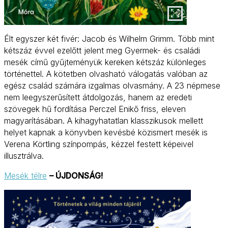
Élt egyszer két fivér: Jacob és Wilhelm Grimm. Több mint
kétszáz évvel ezelőtt jelent meg Gyermek- és családi
mesék című gyűjteményük kereken kétszáz különleges
történettel. A kötetben olvasható válogatás valóban az
egész család számára izgalmas olvasmány. A 23 népmese
nem leegyszerűsített átdolgozás, hanem az eredeti
szövegek hű fordítása Perczel Enikő friss, eleven
magyarításában. A kihagyhatatlan klasszikusok mellett
helyet kapnak a könyvben kevésbé közismert mesék is
Verena Körtling színpompás, kézzel festett képeivel
illusztrálva.
Mesék télre
– ÚJDONSÁG!