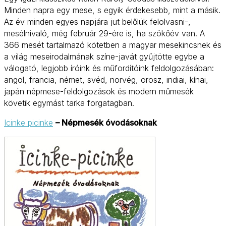
Minden napra egy mese, s egyik érdekesebb, mint a másik.
Az év minden egyes napjára jut belőlük felolvasni-,
mesélnivaló, még február 29-ére is, ha szökőév van. A
366 mesét tartalmazó kötetben a magyar mesekincsnek és
a világ meseirodalmának színe-javát gyűjtötte egybe a
válogató, legjobb íróink és műfordítóink feldolgozásában:
angol, francia, német, svéd, norvég, orosz, indiai, kínai,
japán népmese-feldolgozások és modern műmesék
követik egymást tarka forgatagban.
Icinke picinke
– Népmesék óvodásoknak