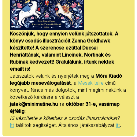
Köszönjük, hogy ennyien velünk játszottatok. A
könyv csodás illusztrációit Zanna Goldhawk
készítette! A szerencse ezúttal Ducsai
Henriáttának, valamint Lincinek, Nortinak és
Rubinak kedvezett! Gratulálunk, írtunk nektek
emailt is!
Játsszatok velünk és nyerjétek meg a
Móra Kiadó
legújabb meseválogatását
, a
Mesék télre
című
könyvet. Nincs más dolgotok, mint megírni nekünk a
következő kérdésre a választ a
jatek@minimatine.hu
-ra
október 31-e, vasárnap
éjfélig
:
Ki készítette a kötethez a csodás illusztrációkat?
Itt
találtok segítséget. Általános játékszabályzat
itt
.