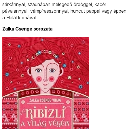
sárkánnyal, szaunában melegedő ördöggel, kacér
pávalánnyal, vámpírasszonnyal, huncut pappal vagy éppen
a Halál komával.
Zalka Csenge sorozata