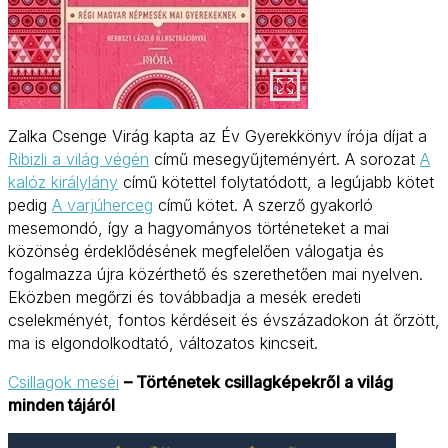
Zalka Csenge Virág kapta az Év Gyerekkönyv írója díjat a
Ribizli a világ végén
című mesegyűjteményért. A sorozat
A
kalóz királylány
című kötettel folytatódott, a legújabb kötet
pedig
A varjúherceg
című kötet. A szerző gyakorló
mesemondó, így a hagyományos történeteket a mai
közönség érdeklődésének megfelelően válogatja és
fogalmazza újra közérthető és szerethetően mai nyelven.
Eközben megőrzi és továbbadja a mesék eredeti
cselekményét, fontos kérdéseit és évszázadokon át őrzött,
ma is elgondolkodtató, változatos kincseit.
Csillagok meséi
– Történetek csillagképekről a világ
minden tájáról