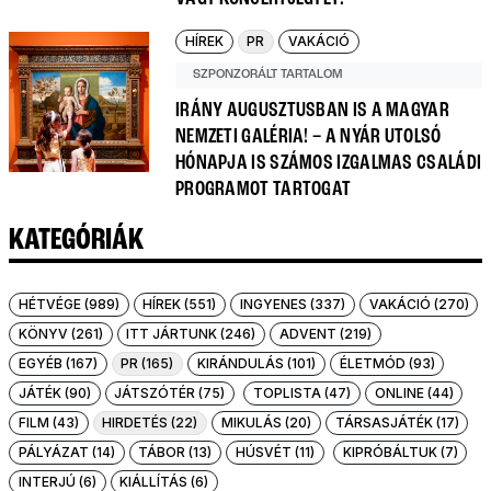
HÍREK
PR
VAKÁCIÓ
SZPONZORÁLT TARTALOM
IRÁNY AUGUSZTUSBAN IS A MAGYAR
NEMZETI GALÉRIA! – A NYÁR UTOLSÓ
HÓNAPJA IS SZÁMOS IZGALMAS CSALÁDI
PROGRAMOT TARTOGAT
KATEGÓRIÁK
HÉTVÉGE (989)
HÍREK (551)
INGYENES (337)
VAKÁCIÓ (270)
KÖNYV (261)
ITT JÁRTUNK (246)
ADVENT (219)
EGYÉB (167)
PR (165)
KIRÁNDULÁS (101)
ÉLETMÓD (93)
JÁTÉK (90)
JÁTSZÓTÉR (75)
TOPLISTA (47)
ONLINE (44)
FILM (43)
HIRDETÉS (22)
MIKULÁS (20)
TÁRSASJÁTÉK (17)
PÁLYÁZAT (14)
TÁBOR (13)
HÚSVÉT (11)
KIPRÓBÁLTUK (7)
INTERJÚ (6)
KIÁLLÍTÁS (6)