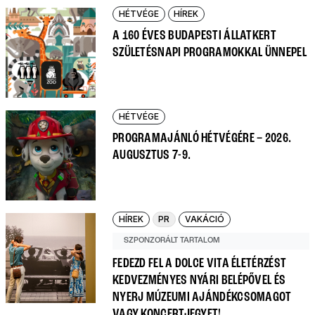
HÉTVÉGE
HÍREK
A 160 ÉVES BUDAPESTI ÁLLATKERT
SZÜLETÉSNAPI PROGRAMOKKAL ÜNNEPEL
HÉTVÉGE
PROGRAMAJÁNLÓ HÉTVÉGÉRE – 2026.
AUGUSZTUS 7-9.
HÍREK
PR
VAKÁCIÓ
SZPONZORÁLT TARTALOM
FEDEZD FEL A DOLCE VITA ÉLETÉRZÉST
KEDVEZMÉNYES NYÁRI BELÉPŐVEL ÉS
NYERJ MÚZEUMI AJÁNDÉKCSOMAGOT
VAGY KONCERTJEGYET!