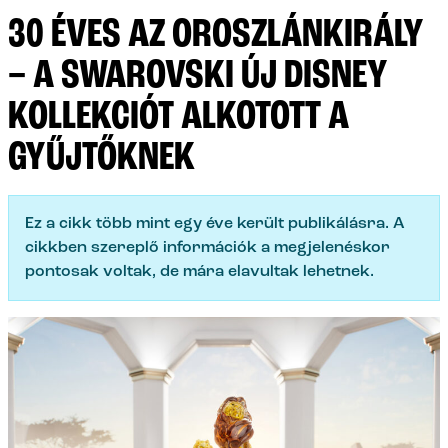
30 ÉVES AZ OROSZLÁNKIRÁLY
– A SWAROVSKI ÚJ DISNEY
KOLLEKCIÓT ALKOTOTT A
GYŰJTŐKNEK
Ez a cikk több mint egy éve került publikálásra. A
cikkben szereplő információk a megjelenéskor
pontosak voltak, de mára elavultak lehetnek.