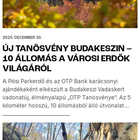
2025. DECEMBER 30.
ÚJ TANÖSVÉNY BUDAKESZIN –
10 ÁLLOMÁS A VÁROSI ERDŐK
VILÁGÁRÓL
A Pilisi Parkerdő és az OTP Bank karácsonyi
ajándékaként elkészült a Budakeszi Vadaskert
vadonatúj, élményalapú „OTP Tanösvénye”. Az 5
kilométer hosszú, 10 állomásból álló útvonalat
karácsony előtt mi is bejártuk.