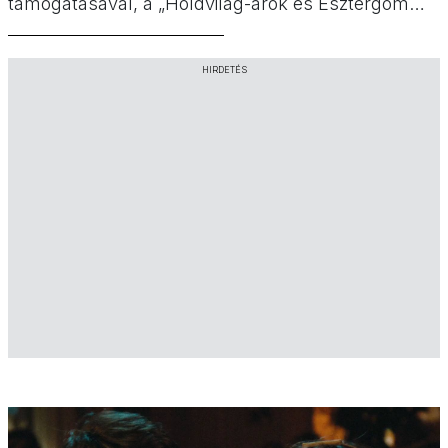
támogatásával, a „Holdvilág-árok és Esztergom
Barátkút parkoló ökoturisztikai fejlesztése”
program második ütemeként valósult meg. A
HIRDETÉS
fejlesztés eredményeként az egyik
leglátogatottabb hazai szurdokvölgy immár
biztonságosabb, fenntarthatóbb és élménytelibb
formában fogadja a természetjárókat.