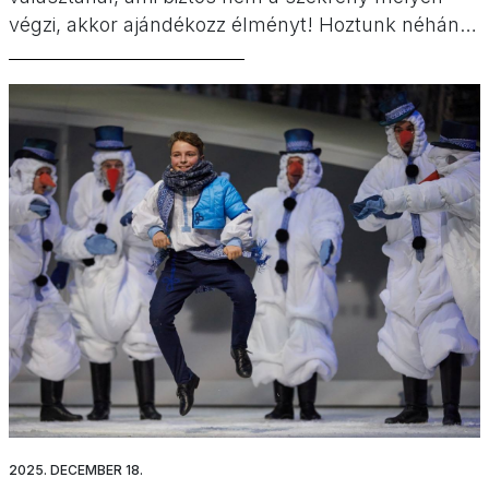
végzi, akkor ajándékozz élményt! Hoztunk néhány
jó ötletet az utolsó pillanatban keresgélőknek,
amelyeket néhány kattintással beszerezhetsz.
2025. DECEMBER 18.