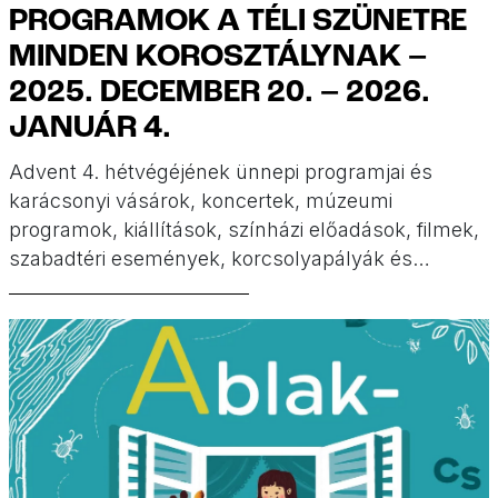
PROGRAMOK A TÉLI SZÜNETRE
MINDEN KOROSZTÁLYNAK –
2025. DECEMBER 20. – 2026.
JANUÁR 4.
Advent 4. hétvégéjének ünnepi programjai és
karácsonyi vásárok, koncertek, múzeumi
programok, kiállítások, színházi előadások, filmek,
szabadtéri események, korcsolyapályák és
szilveszteri bulik is szerepelnek
összeállításunkban. Programok a téli szünetre a
Minimatiné válogatásában.