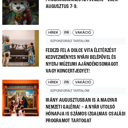
AUGUSZTUS 7-9.
HÍREK
PR
VAKÁCIÓ
SZPONZORÁLT TARTALOM
FEDEZD FEL A DOLCE VITA ÉLETÉRZÉST
KEDVEZMÉNYES NYÁRI BELÉPŐVEL ÉS
NYERJ MÚZEUMI AJÁNDÉKCSOMAGOT
VAGY KONCERTJEGYET!
HÍREK
PR
VAKÁCIÓ
SZPONZORÁLT TARTALOM
IRÁNY AUGUSZTUSBAN IS A MAGYAR
NEMZETI GALÉRIA! – A NYÁR UTOLSÓ
HÓNAPJA IS SZÁMOS IZGALMAS CSALÁDI
PROGRAMOT TARTOGAT