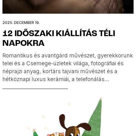
2025. DECEMBER 19.
12 IDŐSZAKI KIÁLLÍTÁS TÉLI
NAPOKRA
Romantikus és avantgárd művészet, gyerekkorunk
telei és a Csemege-üzletek világa, fotográfiai és
néprajzi anyag, kortárs tajvani művészet és a
hétköznapi luxus kerámiái, a telefonálás
kultúrtörténete és a főváros a kortárs
gyermekkönyv-illusztráció szemszögéből… Remek
időszaki kiállítások várnak ránk Budapesten,
amelyeket érdemes betervezni a téli szünetre vagy
a szürke, januári napokra.