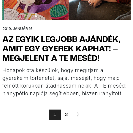
2019. JANUÁR 16.
AZ EGYIK LEGJOBB AJÁNDÉK,
AMIT EGY GYEREK KAPHAT! –
MEGJELENT A TE MESÉD!
Hónapok óta készülök, hogy megírjam a
gyerekeim történetét, saját meséjét, hogy majd
felnőtt korukban átadhassam nekik. A TE meséd!
hiánypótló naplója segít ebben, hiszen irányított
kérdésekkel vezet bennünket, hogy a legfontosabb
emlékeket megőrizhessük a gyerekeink számára.
1
2
Bárcsak mindenkinek lapulna egy ilyen könyve
otthon, amit a szüleitől kapott. Sokkal többet
tudnánk családunkról és tanulhatnánk az előttünk