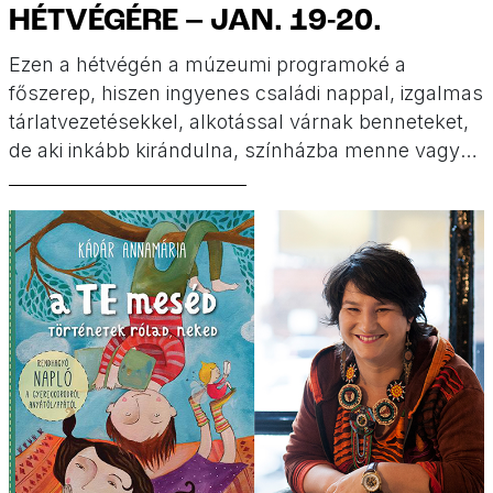
HÉTVÉGÉRE – JAN. 19-20.
Ezen a hétvégén a múzeumi programoké a
főszerep, hiszen ingyenes családi nappal, izgalmas
tárlatvezetésekkel, alkotással várnak benneteket,
de aki inkább kirándulna, színházba menne vagy
téli sportokat próbálna ki, annak is ajánlunk szuper
eseményeket.