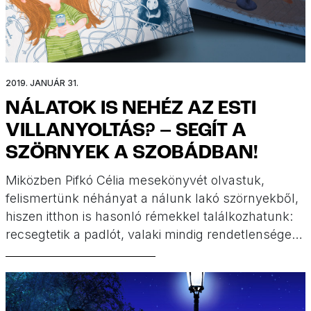
2019. JANUÁR 31.
NÁLATOK IS NEHÉZ AZ ESTI
VILLANYOLTÁS? – SEGÍT A
SZÖRNYEK A SZOBÁDBAN!
Miközben Pifkó Célia mesekönyvét olvastuk,
felismertünk néhányat a nálunk lakó szörnyekből,
hiszen itthon is hasonló rémekkel találkozhatunk:
recsegtetik a padlót, valaki mindig rendetlenséget
csinál a szekrényekben, lebeg a függöny és néha
félelmetes ruha vagy könyv kupacok jelennek
meg. Mégis, ahogy így láttuk őket, rögtön
barátságossá, különlegessé és szerethetővé