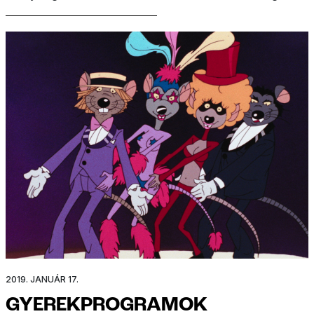
De itt nem állnak meg a kísérteties hasonlóságok!
A kutyák is osztoznak jó pár tulajdonságon
Puppycornnal. Mind rendkívül energikusak, és tele
vannak kalandvággyal!(x)
2019. JANUÁR 17.
GYEREKPROGRAMOK