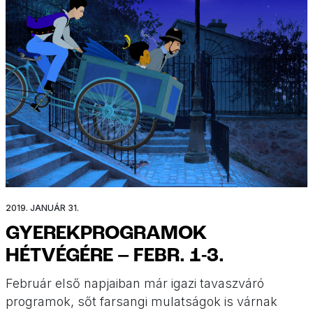
váltak. Találjátok meg ti is kedvenc házi […]
2019. JANUÁR 31.
GYEREKPROGRAMOK
HÉTVÉGÉRE – FEBR. 1-3.
Február első napjaiban már igazi tavaszváró
programok, sőt farsangi mulatságok is várnak