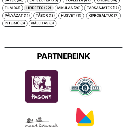
JÁTÉK (90)
JÁTSZÓTÉR (75)
TOPLISTA (47)
ONLINE (44)
FILM (43)
HIRDETÉS (22)
MIKULÁS (20)
TÁRSASJÁTÉK (17)
PÁLYÁZAT (14)
TÁBOR (13)
HÚSVÉT (11)
KIPRÓBÁLTUK (7)
INTERJÚ (6)
KIÁLLÍTÁS (6)
PARTNEREINK