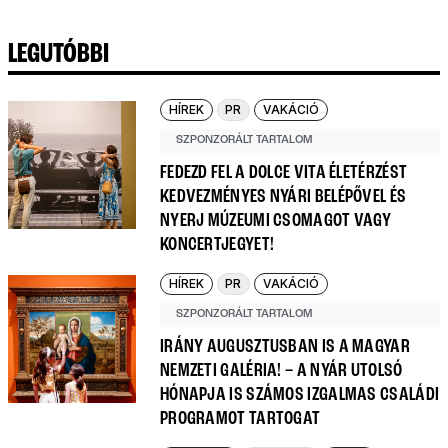
LEGUTÓBBI
HÍREK
PR
VAKÁCIÓ
SZPONZORÁLT TARTALOM
FEDEZD FEL A DOLCE VITA ÉLETÉRZÉST
KEDVEZMÉNYES NYÁRI BELÉPŐVEL ÉS
NYERJ MÚZEUMI CSOMAGOT VAGY
KONCERTJEGYET!
HÍREK
PR
VAKÁCIÓ
SZPONZORÁLT TARTALOM
IRÁNY AUGUSZTUSBAN IS A MAGYAR
NEMZETI GALÉRIA! – A NYÁR UTOLSÓ
HÓNAPJA IS SZÁMOS IZGALMAS CSALÁDI
PROGRAMOT TARTOGAT