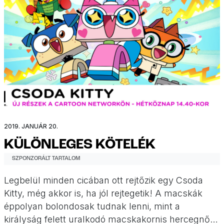
2019. JANUÁR 20.
KÜLÖNLEGES KÖTELÉK
SZPONZORÁLT TARTALOM
Legbelül minden cicában ott rejtőzik egy Csoda
Kitty, még akkor is, ha jól rejtegetik! A macskák
éppolyan bolondosak tudnak lenni, mint a
királyság felett uralkodó macskakornis hercegnő.