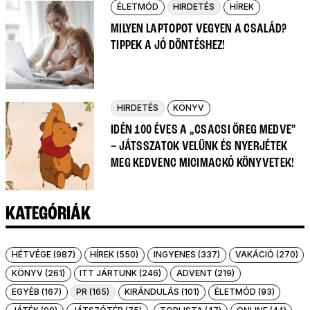
ÉLETMÓD
HIRDETÉS
HÍREK
MILYEN LAPTOPOT VEGYEN A CSALÁD?
TIPPEK A JÓ DÖNTÉSHEZ!
HIRDETÉS
KÖNYV
IDÉN 100 ÉVES A „CSACSI ÖREG MEDVE”
– JÁTSSZATOK VELÜNK ÉS NYERJÉTEK
MEG KEDVENC MICIMACKÓ KÖNYVETEK!
KATEGÓRIÁK
HÉTVÉGE (987)
HÍREK (550)
INGYENES (337)
VAKÁCIÓ (270)
KÖNYV (261)
ITT JÁRTUNK (246)
ADVENT (219)
EGYÉB (167)
PR (165)
KIRÁNDULÁS (101)
ÉLETMÓD (93)