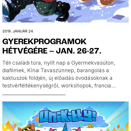
2019. JANUÁR 24.
GYEREKPROGRAMOK
HÉTVÉGÉRE – JAN. 26-27.
Téli családi túra, nyílt nap a Gyermekvasúton,
diafilmek, Kínai Tavaszünnep, barangolás a
kaktuszok földjén, új előadás óvodásoknak a
testvérféltékenységről, workshopok, francia
képregények és zene. Ezeket a programokat
ajánljuk január utolsó hétvégéjére!