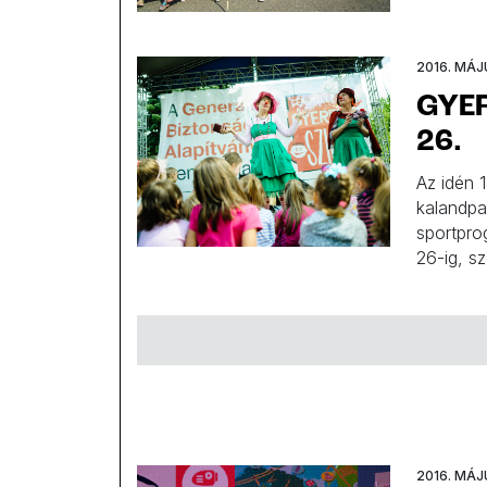
2016. MÁJ
GYER
26.
Az idén 
kalandpa
sportpro
26-ig, s
program 
2016. MÁJ