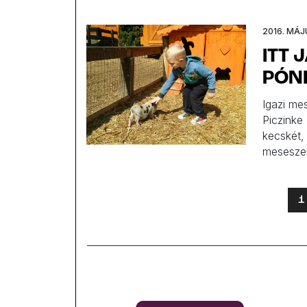
Debrece
parkok. 
2016. MÁJ
ITT 
PÓN
Igazi me
Piczinke
kecskét,
meseszer
fából ké
hiszi, já
1