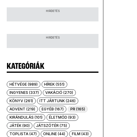
HIRDETÉS
HIRDETÉS
KATEGÓRIÁK
HÉTVÉGE (989)
HÍREK (551)
INGYENES (337)
VAKÁCIÓ (270)
KÖNYV (261)
ITT JÁRTUNK (246)
ADVENT (219)
EGYÉB (167)
PR (165)
KIRÁNDULÁS (101)
ÉLETMÓD (93)
JÁTÉK (90)
JÁTSZÓTÉR (75)
TOPLISTA (47)
ONLINE (44)
FILM (43)