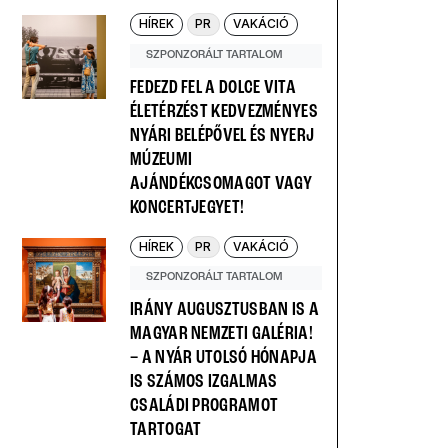
HÍREK
PR
VAKÁCIÓ
SZPONZORÁLT TARTALOM
FEDEZD FEL A DOLCE VITA
ÉLETÉRZÉST KEDVEZMÉNYES
NYÁRI BELÉPŐVEL ÉS NYERJ
MÚZEUMI
AJÁNDÉKCSOMAGOT VAGY
KONCERTJEGYET!
HÍREK
PR
VAKÁCIÓ
SZPONZORÁLT TARTALOM
IRÁNY AUGUSZTUSBAN IS A
MAGYAR NEMZETI GALÉRIA!
– A NYÁR UTOLSÓ HÓNAPJA
IS SZÁMOS IZGALMAS
CSALÁDI PROGRAMOT
TARTOGAT