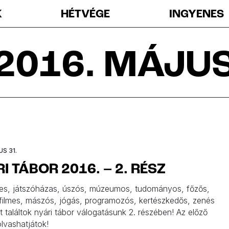
K
HÉTVÉGE
INGYENES
2016. MÁJU
S 31.
I TÁBOR 2016. – 2. RÉSZ
s, játszóházas, úszós, múzeumos, tudományos, főzős,
 filmes, mászós, jógás, programozós, kertészkedős, zenés
 találtok nyári tábor válogatásunk 2. részében! Az előző
 olvashatjátok!