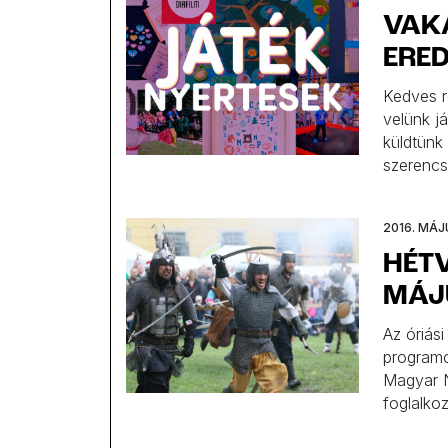
VAK
ERE
Kedves ré
velünk j
küldtünk 
szerencs
2016. MÁJ
HÉT
MÁJU
Az óriás
programok
Magyar N
foglalko
Szatyorb