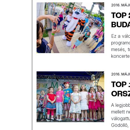
kínálatáb
2016. MÁJ
TOP
BUDA
Ez a válo
programo
mesés, t
koncerte
programo
nagyobb 
2016. MÁJ
válogatt
[…]
TOP
ORS
A legjob
mellett 
válogatt
Gödöllő,