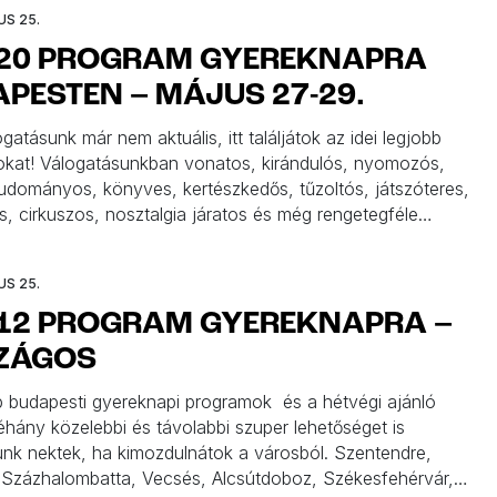
ól!
US 25.
 20 PROGRAM GYEREKNAPRA
PESTEN – MÁJUS 27-29.
gatásunk már nem aktuális, itt találjátok az idei legjobb
kat! Válogatásunkban vonatos, kirándulós, nyomozós,
udományos, könyves, kertészkedős, tűzoltós, játszóteres,
s, cirkuszos, nosztalgia járatos és még rengetegféle
t találtok, hogy mindenki megtalálja a maga kedvencét. A
rendezvények mellett számos kisebb programot is
US 25.
unk. Íme a második rész is, ha kiruccannátok a fővárosból,
 12 PROGRAM GYEREKNAPRA –
ZÁGOS
b budapesti gyereknapi programok és a hétvégi ajánló
néhány közelebbi és távolabbi szuper lehetőséget is
unk nektek, ha kimozdulnátok a városból. Szentendre,
 Százhalombatta, Vecsés, Alcsútdoboz, Székesfehérvár,