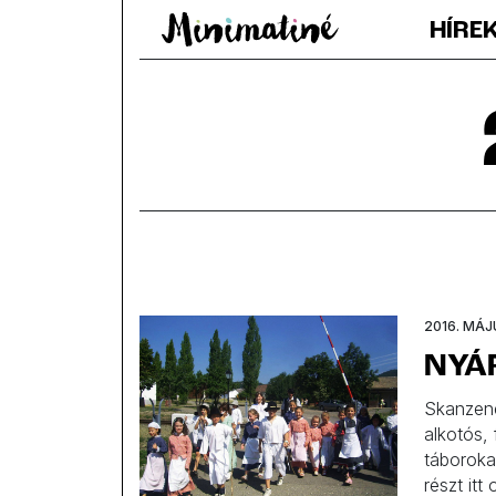
HÍRE
2016. MÁJU
NYÁR
Skanzene
alkotós,
táborokat
részt itt