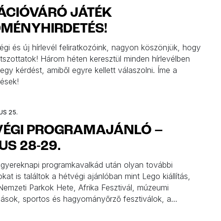
ÁCIÓVÁRÓ JÁTÉK
DMÉNYHIRDETÉS!
gi és új hírlevél feliratkozóink, nagyon köszönjük, hogy
átszottatok! Három héten keresztül minden hírlevélben
egy kérdést, amiből egyre kellett válaszolni. Íme a
ések!
US 25.
VÉGI PROGRAMAJÁNLÓ –
S 28-29.
i gyereknapi programkavalkád után olyan további
at is találtok a hétvégi ajánlóban mint Lego kiállítás,
emzeti Parkok Hete, Afrika Fesztivál, múzeumi
zások, sportos és hagyományőrző fesztiválok, a
olt szülinapja. Válogassatok a hétvégi programajánló