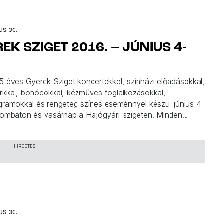
US 30.
EK SZIGET 2016. – JÚNIUS 4-
15 éves Gyerek Sziget koncertekkel, színházi előadásokkal,
rkkal, bohócokkal, kézműves foglalkozásokkal,
gramokkal és rengeteg színes eseménnyel készül június 4-
zombaton és vasárnap a Hajógyári-szigeten. Minden
ingyenes!
HIRDETÉS
US 30.