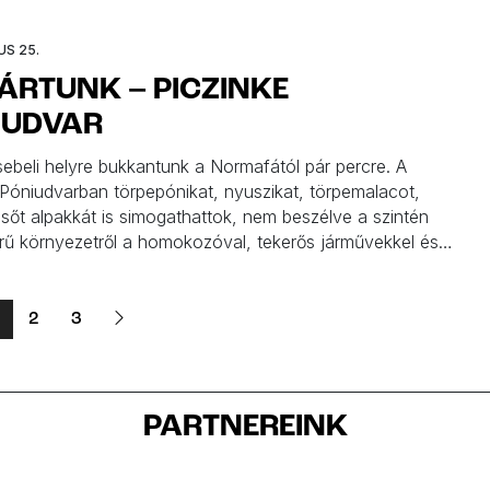
n, Veszprém, Kemence, Zebegény, Hortobágy és nemzeti
Válogassatok!
US 25.
JÁRTUNK – PICZINKE
IUDVAR
sebeli helyre bukkantunk a Normafától pár percre. A
 Póniudvarban törpepónikat, nyuszikat, törpemalacot,
 sőt alpakkát is simogathattok, nem beszélve a szintén
ű környezetről a homokozóval, tekerős járművekkel és
szült játszótérrel. Tömény cukiság Budapesten, aki nem
rjon utána!
2
3
PARTNEREINK