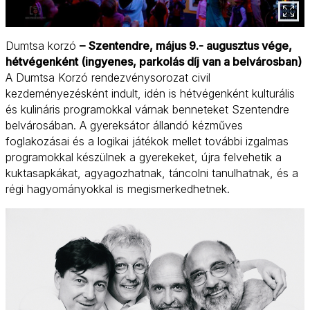
Dumtsa korzó
–
Szentendre, május 9.- augusztus vége,
hétvégenként (ingyenes, parkolás díj van a belvárosban)
A Dumtsa Korzó rendezvénysorozat civil
kezdeményezésként indult, idén is hétvégenként kulturális
és kulináris programokkal várnak benneteket Szentendre
belvárosában. A gyereksátor állandó kézműves
foglakozásai és a logikai játékok mellet további izgalmas
programokkal készülnek a gyerekeket, újra felvehetik a
kuktasapkákat, agyagozhatnak, táncolni tanulhatnak, és a
régi hagyományokkal is megismerkedhetnek.