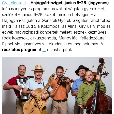
Gyereksziget
–
Hajógyári-sziget, június 6-28. (ingyenes)
Idén is ingyenes programsorozattal várják a gyerekeket,
szülőket – június 6-28. között minden hétvégén – a
Hajógyári-szigeten a Generali Gyerek Szigeten, ahol fellép
majd Halász Judit, a Kolompos, az Alma, Gryllus Vilmos és
egyéb nagyszínpadi koncertek mellett lesznek kézműves
foglalkozások, cirkusztanoda, Manóvilág, felfedezőtúra,
Rippel Mozgásművészeti Akadémia és még sok más. A
részletes program
ot
itt
olvashatjátok.