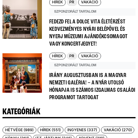
HÍREK
PR
VAKÁCIÓ
SZPONZORÁLT TARTALOM
FEDEZD FEL A DOLCE VITA ÉLETÉRZÉST
KEDVEZMÉNYES NYÁRI BELÉPŐVEL ÉS
NYERJ MÚZEUMI AJÁNDÉKCSOMAGOT
VAGY KONCERTJEGYET!
HÍREK
PR
VAKÁCIÓ
SZPONZORÁLT TARTALOM
IRÁNY AUGUSZTUSBAN IS A MAGYAR
NEMZETI GALÉRIA! – A NYÁR UTOLSÓ
HÓNAPJA IS SZÁMOS IZGALMAS CSALÁDI
PROGRAMOT TARTOGAT
KATEGÓRIÁK
HÉTVÉGE (989)
HÍREK (551)
INGYENES (337)
VAKÁCIÓ (270)