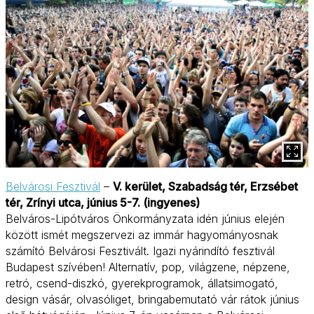
Belvárosi Fesztivál
–
V. kerület, Szabadság tér, Erzsébet
tér, Zrínyi utca, június 5-7. (ingyenes)
Belváros-Lipótváros Önkormányzata idén június elején
között ismét megszervezi az immár hagyományosnak
számító Belvárosi Fesztivált. Igazi nyárindító fesztivál
Budapest szívében! Alternatív, pop, világzene, népzene,
retró, csend-diszkó, gyerekprogramok, állatsimogató,
design vásár, olvasóliget, bringabemutató vár rátok június