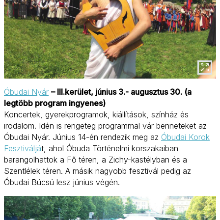
Óbudai Nyár
– III.kerület, június 3.- augusztus 30. (a
legtöbb program ingyenes)
Koncertek, gyerekprogramok, kiállítások, színház és
irodalom. Idén is rengeteg programmal vár benneteket az
Óbudai Nyár. Június 14-én rendezik meg az
Óbudai Korok
Fesztiváljá
t, ahol Óbuda Történelmi korszakaiban
barangolhattok a Fő téren, a Zichy-kastélyban és a
Szentlélek téren. A másik nagyobb fesztivál pedig az
Óbudai Búcsú lesz június végén.