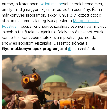
arrébb, a Katonában
Kolibri matiné
val várnak benneteket,
amely mindig nagyon izgalmas és vidám esemény. És ha
már könyves programok, akkor június 3-7. között ötödik
alkalommal rendezik meg Budapesten a
Margó Irodalmi
Fesztivál
t, csupa rendhagyó, izgalmas eseménnyel, melyet
inkább a felnőtteknek ajánlunk: felolvasó és szerzői estek,
koncertek, könyvbemutatók, slam poetry, igazmondó
show és Irodalom éjszakája. Összefoglalónkat a
Gyermekkönyvnapok programjai
ról
itt
olvashatjátok.