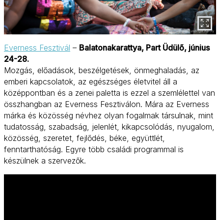
Everness Fesztivál
–
Balatonakarattya, Part Üdülő, június
24-28.
Mozgás, előadások, beszélgetések, önmeghaladás, az
emberi kapcsolatok, az egészséges életvitel áll a
középpontban és a zenei paletta is ezzel a szemlélettel van
összhangban az Everness Fesztiválon. Mára az Everness
márka és közösség névhez olyan fogalmak társulnak, mint
tudatosság, szabadság, jelenlét, kikapcsolódás, nyugalom,
közösség, szeretet, fejlődés, béke, együttlét,
fenntarthatóság. Egyre több családi programmal is
készülnek a szervezők.