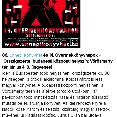
86.
Ünnepi Könyvhét
és 14. Gyermekkönyvnapok –
Országszerte, budapesti központi helyszín: Vörösmarty
tér, június 4-8. (ingyenes)
Idén is Budapesten több helyszínen, országszerte kb. 80
helyiségben, s ötödik alkalommal Kolozsvárott is lesz
magyar könyvhét. A budapesti központi helyszínen, a
Vörösmarty téren és a térbe torkolló utcákban 147
pavilonban több mint kétszáz hazai és határon túli kiadó
mutatja be és árusítja könyveit. Az idei rendezvényre a
kiadók közel három és félszáz, kizárólag magyar szerzők
művének új kiadását időzítik. Június 6-án pár utcával