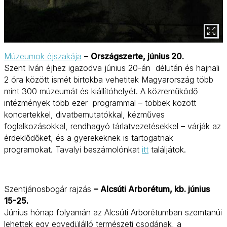
Múzeumok éjszakája
–
Országszerte, június 20.
Szent Iván éjhez igazodva június 20-án délután és hajnali
2 óra között ismét birtokba vehetitek Magyarország több
mint 300 múzeumát és kiállítóhelyét. A közreműködő
intézmények több ezer programmal – többek között
koncertekkel, divatbemutatókkal, kézműves
foglalkozásokkal, rendhagyó tárlatvezetésekkel – várják az
érdeklődőket, és a gyerekeknek is tartogatnak
programokat. Tavalyi beszámolónkat
itt
találjátok.
Szentjánosbogár rajzás
–
Alcsúti Arborétum, kb. június
15-25.
Június hónap folyamán az Alcsúti Arborétumban szemtanúi
lehettek egy egyedülálló természeti csodának, a