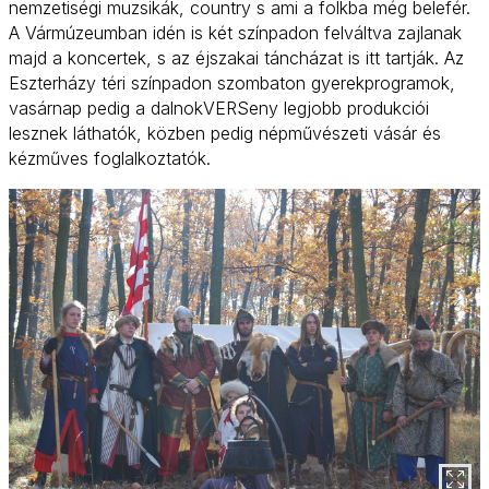
nemzetiségi muzsikák, country s ami a folkba még belefér.
A Vármúzeumban idén is két színpadon felváltva zajlanak
majd a koncertek, s az éjszakai táncházat is itt tartják. Az
Eszterházy téri színpadon szombaton gyerekprogramok,
vasárnap pedig a dalnokVERSeny legjobb produkciói
lesznek láthatók, közben pedig népművészeti vásár és
kézműves foglalkoztatók.