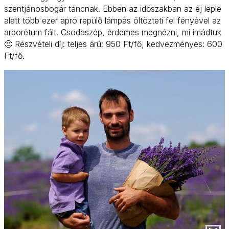
szentjánosbogár táncnak. Ebben az időszakban az éj leple
alatt több ezer apró repülő lámpás öltözteti fel fényével az
arborétum fáit. Csodaszép, érdemes megnézni, mi imádtuk
🙂 Részvételi díj: teljes árú: 950 Ft/fő, kedvezményes: 600
Ft/fő.