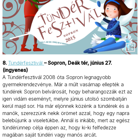
8.
Tündérfesztivál
– Sopron, Deák tér, június 27.
(ingyenes)
A Tündérfesztivál 2008 óta Sopron legnagyobb
gyermekrendezvénye
. Már a múlt vasárnap ellepték a
tündérek Sopron belvárosát, hogy beharangozzák ezt az
igen vidám eseményt, melyre június utolsó szombatján
kerül majd sor. Ha már eljönnek közénk a tündérek és a
manók, szerezzünk nekik örömet azzal, hogy egy napra
belebújunk a viseletükbe. Annál is inkább, mert az egész
tündérünnep célja éppen az, hogy ki-ki felfedezze
magában saját tündéri vagy manós arcát.