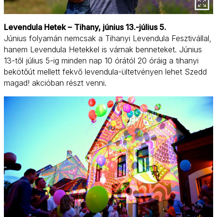
Levendula Hetek –
Tihany, június 13.-július 5.
Június folyamán nemcsak a Tihanyi Levendula Fesztivállal,
hanem Levendula Hetekkel is várnak benneteket. Június
13-től július 5-ig minden nap 10 órától 20 óráig a tihanyi
bekötőút mellett fekvő levendula-ültetvényen lehet Szedd
magad! akcióban részt venni.