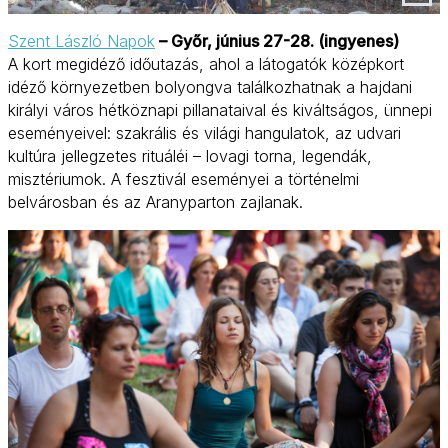
Szent László Napok
– Győr, június 27-28. (ingyenes)
A kort megidéző időutazás, ahol a látogatók középkort
idéző környezetben bolyongva találkozhatnak a hajdani
királyi város hétköznapi pillanataival és kiváltságos, ünnepi
eseményeivel: szakrális és világi hangulatok, az udvari
kultúra jellegzetes rituáléi – lovagi torna, legendák,
misztériumok. A fesztivál eseményei a történelmi
belvárosban és az Aranyparton zajlanak.