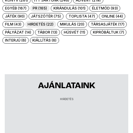
KÖNYV (261)
ITT JÁRTUNK (246)
ADVENT (219)
EGYÉB (167)
PR (165)
KIRÁNDULÁS (101)
ÉLETMÓD (93)
JÁTÉK (90)
JÁTSZÓTÉR (75)
TOPLISTA (47)
ONLINE (44)
FILM (43)
HIRDETÉS (22)
MIKULÁS (20)
TÁRSASJÁTÉK (17)
PÁLYÁZAT (14)
TÁBOR (13)
HÚSVÉT (11)
KIPRÓBÁLTUK (7)
INTERJÚ (6)
KIÁLLÍTÁS (6)
AJÁNLATAINK
HIRDETÉS