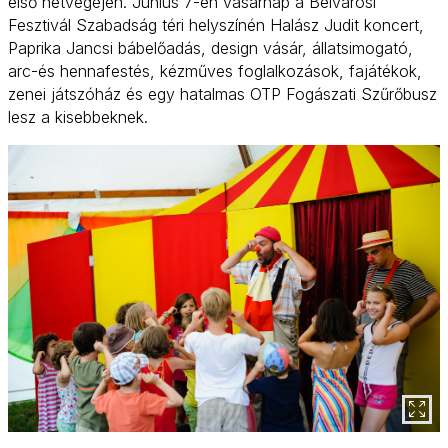
első hétvégéjén. Június 7-én vasárnap a Belvárosi
Fesztivál Szabadság téri helyszínén Halász Judit koncert,
Paprika Jancsi bábelőadás, design vásár, állatsimogató,
arc-és hennafestés, kézműves foglalkozások, fajátékok,
zenei játszóház és egy hatalmas OTP Fogászati Szűrőbusz
lesz a kisebbeknek.